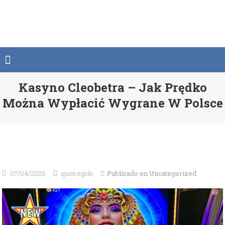
Saltar
al
contenido
Kasyno Cleobetra – Jak Prędko
Można Wypłacić Wygrane W Polsce
07/04/2026
quim egido
Publicado en
Uncategorized