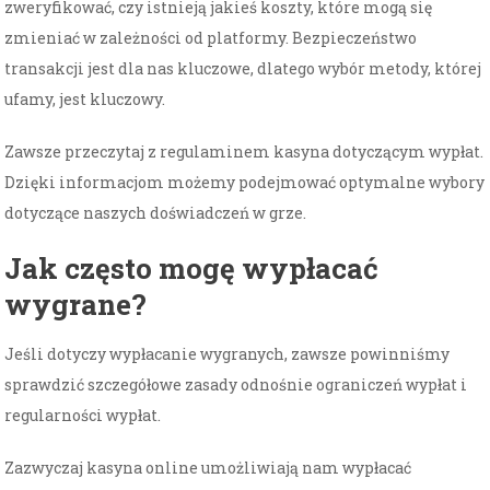
zweryfikować, czy istnieją jakieś koszty, które mogą się
zmieniać w zależności od platformy. Bezpieczeństwo
transakcji jest dla nas kluczowe, dlatego wybór metody, której
ufamy, jest kluczowy.
Zawsze przeczytaj z regulaminem kasyna dotyczącym wypłat.
Dzięki informacjom możemy podejmować optymalne wybory
dotyczące naszych doświadczeń w grze.
Jak często mogę wypłacać
wygrane?
Jeśli dotyczy wypłacanie wygranych, zawsze powinniśmy
sprawdzić szczegółowe zasady odnośnie ograniczeń wypłat i
regularności wypłat.
Zazwyczaj kasyna online umożliwiają nam wypłacać