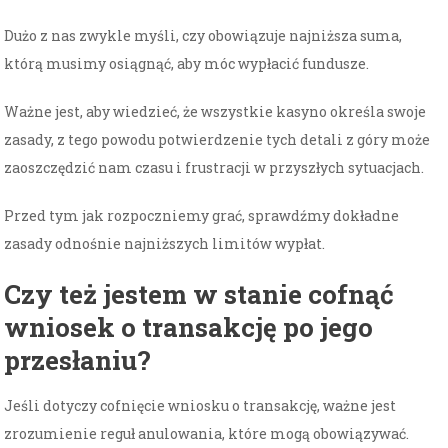
Dużo z nas zwykle myśli, czy obowiązuje najniższa suma,
którą musimy osiągnąć, aby móc wypłacić fundusze.
Ważne jest, aby wiedzieć, że wszystkie kasyno określa swoje
zasady, z tego powodu potwierdzenie tych detali z góry może
zaoszczędzić nam czasu i frustracji w przyszłych sytuacjach.
Przed tym jak rozpoczniemy grać, sprawdźmy dokładne
zasady odnośnie najniższych limitów wypłat.
Czy też jestem w stanie cofnąć
wniosek o transakcję po jego
przesłaniu?
Jeśli dotyczy cofnięcie wniosku o transakcję, ważne jest
zrozumienie reguł anulowania, które mogą obowiązywać.