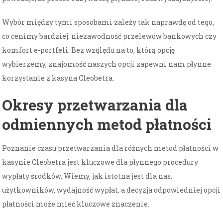
Wybór między tymi sposobami zależy tak naprawdę od tego,
co cenimy bardziej: niezawodność przelewów bankowych czy
komfort e-portfeli. Bez względu na to, którą opcję
wybierzemy, znajomość naszych opcji zapewni nam płynne
korzystanie z kasyna Cleobetra.
Okresy przetwarzania dla
odmiennych metod płatności
Poznanie czasu przetwarzania dla różnych metod płatności w
kasynie Cleobetra jest kluczowe dla płynnego procedury
wypłaty środków. Wiemy, jak istotna jest dla nas,
użytkowników, wydajność wypłat, a decyzja odpowiedniej opcji
płatności może mieć kluczowe znaczenie.