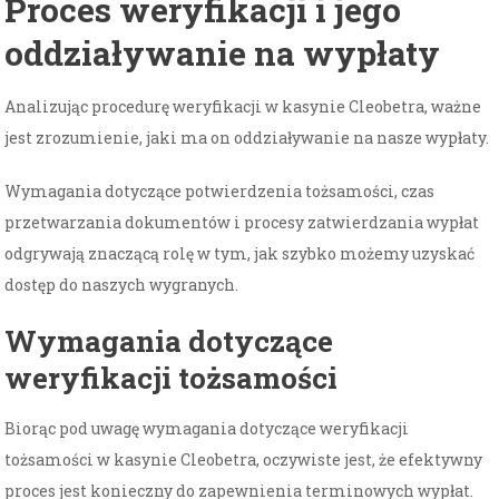
Proces weryfikacji i jego
oddziaływanie na wypłaty
Analizując procedurę weryfikacji w kasynie Cleobetra, ważne
jest zrozumienie, jaki ma on oddziaływanie na nasze wypłaty.
Wymagania dotyczące potwierdzenia tożsamości, czas
przetwarzania dokumentów i procesy zatwierdzania wypłat
odgrywają znaczącą rolę w tym, jak szybko możemy uzyskać
dostęp do naszych wygranych.
Wymagania dotyczące
weryfikacji tożsamości
Biorąc pod uwagę wymagania dotyczące weryfikacji
tożsamości w kasynie Cleobetra, oczywiste jest, że efektywny
proces jest konieczny do zapewnienia terminowych wypłat.