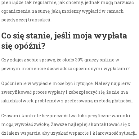
pieniądze tak regularnie, jak chcemy, jednak mogą narzucać
ograniczenia na sumę, jaką możemy wypłacić w ramach
pojedynczej transakcji.
Co się stanie, jeśli moja wypłata
się opóźni?
Czy zdajesz sobie sprawę, że około 30% graczy online w
pewnym momencie doświadcza opóźnionymi wypłatami?
Opóźnienie w wypłacie może być irytujące. Należy najpierw
zweryfikować proces wypłaty i zabezpieczyć się, że nie ma
jakichkolwiek problemów z preferowaną metodą płatności.
Czasami kontrole bezpieczeństwa lub specyficzne warunki
mogą wywołać zwłokę. Zawsze najlepiej skontaktować się z
działem wsparcia, aby uzyskać wsparcie i klarowność sytuacji.