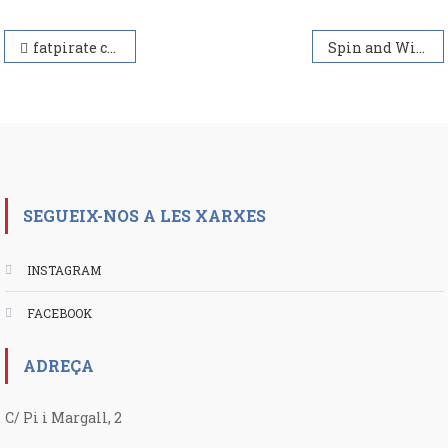
Navegación
fatpirate casino 2026 – Käytännön opas aloittaville pelaajille
Spin and Win with 888 Casinos Wide Range of Slots and Games
de
entradas
SEGUEIX-NOS A LES XARXES
INSTAGRAM
FACEBOOK
ADREÇA
C/ Pi i Margall, 2