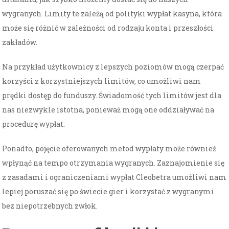
wygranych. Limity te zależą od polityki wypłat kasyna, która
może się różnić w zależności od rodzaju konta i przeszłości
zakładów.
Na przykład użytkownicy z lepszych poziomów mogą czerpać
korzyści z korzystniejszych limitów, co umożliwi nam
prędki dostęp do funduszy. Świadomość tych limitów jest dla
nas niezwykle istotna, ponieważ mogą one oddziaływać na
procedurę wypłat.
Ponadto, pojęcie oferowanych metod wypłaty może również
wpłynąć na tempo otrzymania wygranych. Zaznajomienie się
z zasadami i ograniczeniami wypłat Cleobetra umożliwi nam
lepiej poruszać się po świecie gier i korzystać z wygranymi
bez niepotrzebnych zwłok.