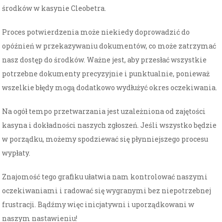
środków w kasynie Cleobetra.
Proces potwierdzenia może niekiedy doprowadzić do
opóźnień w przekazywaniu dokumentów, co może zatrzymać
nasz dostęp do środków. Ważne jest, aby przesłać wszystkie
potrzebne dokumenty precyzyjnie i punktualnie, ponieważ
wszelkie błędy mogą dodatkowo wydłużyć okres oczekiwania.
Na ogół tempo przetwarzania jest uzależniona od zajętości
kasyna i dokładności naszych zgłoszeń. Jeśli wszystko będzie
w porządku, możemy spodziewać się płynniejszego procesu
wypłaty.
Znajomość tego grafiku ułatwia nam kontrolować naszymi
oczekiwaniami i radować się wygranymi bez niepotrzebnej
frustracji. Bądźmy więc inicjatywni i uporządkowani w
naszym nastawieniu!