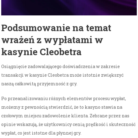
Podsumowanie na temat
wrażeń z wypłatami w
kasynie Cleobetra
Osiągnięcie zadowalającego doświadczenia w zakresie
transakcji w kasynie Cleobetra może istotnie zwiększyć
naszą całkowitą przyjemność z gry.
Po przeanalizowaniu różnych elementów procesu wypłat,
możemy z pewnością stwierdzić, że to kasyno stawia na
czołowym miejscu zadowolenie klienta. Zebrane przez nas
opinie wskazują, że użytkownicy cenią prędkość i skuteczność
wypłat, co jest istotne dla płynnej gry.