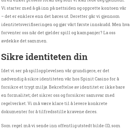
Vi starter med å gå inn på nettsiden og opprette kontoen vår
– det er enklere enn det høres ut. Deretter går vi gjennom
identitetsverifiseringen og gjør vårt første innskudd. Men hva
forventer oss når det gjelder spill og kampanjer? La oss
avdekke det sammen.
Sikre identiteten din
Idet vi ser på spillopplevelsen vår grundigere, er det
nødvendig å sikre identiteten vår hos Spinit Casino for å
forsikre et trygt miljø. Bekreftelse av identitet er ikke bare
en formalitet; det sikrer oss og forsikrer samsvar med
regelverket. Vi må være klare til å levere konkrete
dokumenter for å tilfredsstille kravene deres.
Som regel må vi sende inn offentlig utstedt bilde-ID, som