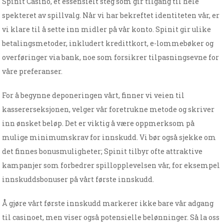
Spinit Casino, et essensielt steg som gir tilgang til hele
spekteret av spillvalg. Når vi har bekreftet identiteten vår, er
vi klare til å sette inn midler på vår konto. Spinit gir ulike
betalingsmetoder, inkludert kredittkort, e-lommebøker og
overføringer via bank, noe som forsikrer tilpasningsevne for
våre preferanser.
For å begynne deponeringen vårt, finner vi veien til
kassererseksjonen, velger vår foretrukne metode og skriver
inn ønsket beløp. Det er viktig å være oppmerksom på
mulige minimumskrav for innskudd. Vi bør også sjekke om
det finnes bonusmuligheter; Spinit tilbyr ofte attraktive
kampanjer som forbedrer spillopplevelsen vår, for eksempel
innskuddsbonuser på vårt første innskudd.
Å gjøre vårt første innskudd markerer ikke bare vår adgang
til casinoet, men viser også potensielle belønninger. Så la oss