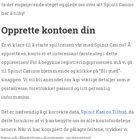
ta det engasjerende steget og glede oss over alt Spinit Casino
har å tilby!
Opprette kontoen din
Er vi klare til å starte spillreisen vår med Spinit Casino? Å
opprette en konto er et interessant første steg i dette
opplevelsen! For å begynne registreringsprosessen må vi gå
til Spinit Casinos hjemmeside og klikke på “Bli med”-
knappen. Vi vil bli anmodet om å gi viktige detaljer som e-
postadresse, foretrukket passord og litt personlig
informasjon.
Det er nødvendig å gi korrekte data,
Spinit Kasino Tilbud
, da
dette forsikrer at vi kan benytte oss av alle kontofordelene
senere. Når vi har komplett de pålagte feltene, trykker vi
bare på «Registrer»-knappen, og deretter!