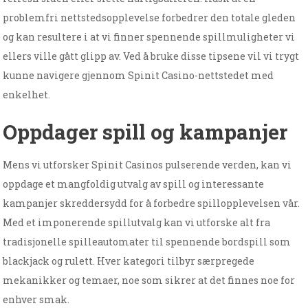
problemfri nettstedsopplevelse forbedrer den totale gleden
og kan resultere i at vi finner spennende spillmuligheter vi
ellers ville gått glipp av. Ved å bruke disse tipsene vil vi trygt
kunne navigere gjennom Spinit Casino-nettstedet med
enkelhet.
Oppdager spill og kampanjer
Mens vi utforsker Spinit Casinos pulserende verden, kan vi
oppdage et mangfoldig utvalg av spill og interessante
kampanjer skreddersydd for å forbedre spillopplevelsen vår.
Med et imponerende spillutvalg kan vi utforske alt fra
tradisjonelle spilleautomater til spennende bordspill som
blackjack og rulett. Hver kategori tilbyr særpregede
mekanikker og temaer, noe som sikrer at det finnes noe for
enhver smak.