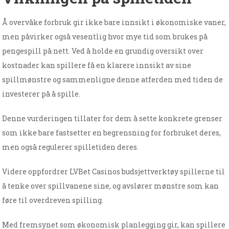
Å overvåke forbruk gir ikke bare innsikt i økonomiske vaner,
men påvirker også vesentlig hvor mye tid som brukes på
pengespill på nett. Ved å holde en grundig oversikt over
kostnader kan spillere få en klarere innsikt av sine
spillmønstre og sammenligne denne atferden med tiden de
investerer på å spille.
Denne vurderingen tillater for dem å sette konkrete grenser
som ikke bare fastsetter en begrensning for forbruket deres,
men også regulerer spilletiden deres.
Videre oppfordrer LVBet Casinos budsjettverktøy spillerne til
å tenke over spillvanene sine, og avslører mønstre som kan
føre til overdreven spilling.
Med fremsynet som økonomisk planlegging gir, kan spillere