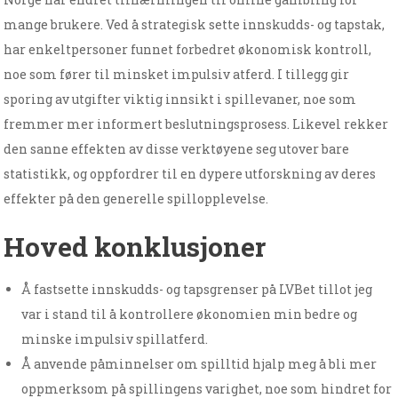
mange brukere. Ved å strategisk sette innskudds- og tapstak,
har enkeltpersoner funnet forbedret økonomisk kontroll,
noe som fører til minsket impulsiv atferd. I tillegg gir
sporing av utgifter viktig innsikt i spillevaner, noe som
fremmer mer informert beslutningsprosess. Likevel rekker
den sanne effekten av disse verktøyene seg utover bare
statistikk, og oppfordrer til en dypere utforskning av deres
effekter på den generelle spillopplevelse.
Hoved konklusjoner
Å fastsette innskudds- og tapsgrenser på LVBet tillot jeg
var i stand til å kontrollere økonomien min bedre og
minske impulsiv spillatferd.
Å anvende påminnelser om spilltid hjalp meg å bli mer
oppmerksom på spillingens varighet, noe som hindret for