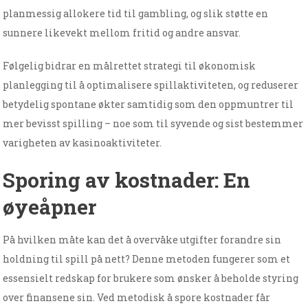
planmessig allokere tid til gambling, og slik støtte en
sunnere likevekt mellom fritid og andre ansvar.
Følgelig bidrar en målrettet strategi til økonomisk
planlegging til å optimalisere spillaktiviteten, og reduserer
betydelig spontane økter samtidig som den oppmuntrer til
mer bevisst spilling – noe som til syvende og sist bestemmer
varigheten av kasinoaktiviteter.
Sporing av kostnader: En
øyeåpner
På hvilken måte kan det å overvåke utgifter forandre sin
holdning til spill på nett? Denne metoden fungerer som et
essensielt redskap for brukere som ønsker å beholde styring
over finansene sin. Ved metodisk å spore kostnader får