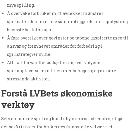
mye spilling.
Å overvåke forbruket mitt avdekket mønstre i
spilleatferden min, noe som muliggjorde mer opplyste og
bevisste beslutninger.
Å føre oversikt over gevinster og tapene inspirerte meg til
ansvar og fremhevet områder for forbedring i
spillstrategier mine.
Alt i alt forvandlet budsjetteringsverktøyene
spillopplevelse min til en mer behagelig og mindre
stressende aktivitet.
Forstå LVBets økonomiske
verktøy
Selv om online spilling kan tilby moro og adrenalin, utgjør
det også risikoer for brukernes finansielle velvære, et