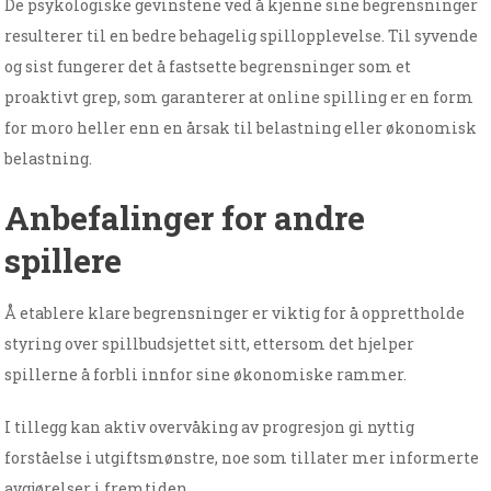
De psykologiske gevinstene ved å kjenne sine begrensninger
resulterer til en bedre behagelig spillopplevelse. Til syvende
og sist fungerer det å fastsette begrensninger som et
proaktivt grep, som garanterer at online spilling er en form
for moro heller enn en årsak til belastning eller økonomisk
belastning.
Anbefalinger for andre
spillere
Å etablere klare begrensninger er viktig for å opprettholde
styring over spillbudsjettet sitt, ettersom det hjelper
spillerne å forbli innfor sine økonomiske rammer.
I tillegg kan aktiv overvåking av progresjon gi nyttig
forståelse i utgiftsmønstre, noe som tillater mer informerte
avgjørelser i fremtiden.