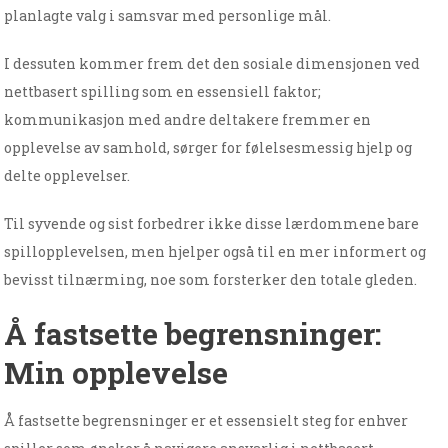
planlagte valg i samsvar med personlige mål.
I dessuten kommer frem det den sosiale dimensjonen ved
nettbasert spilling som en essensiell faktor;
kommunikasjon med andre deltakere fremmer en
opplevelse av samhold, sørger for følelsesmessig hjelp og
delte opplevelser.
Til syvende og sist forbedrer ikke disse lærdommene bare
spillopplevelsen, men hjelper også til en mer informert og
bevisst tilnærming, noe som forsterker den totale gleden.
Å fastsette begrensninger:
Min opplevelse
Å fastsette begrensninger er et essensielt steg for enhver