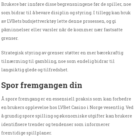
Brukere bør innføre disse begrensningene før de spiller, noe
som bidrar til å bevare disiplin og styring. I tillegg kan bruk
av LVBets budsjettverktøy lette denne prosessen, og gi
påminnelser eller varsler når de kommer nær fastsatte
grenser.
Strategisk styring av grenser støtter en mer bærekraftig
tilnærming til gambling, noe som endelig bidrar til
langsiktig glede og tilfredshet.
Spor fremgangen din
Å spore fremgang er en essensiell praksis som kan forbedre
en brukers opplevelse hos LVBet Casino i Norge vesentlig. Ved
å grundig spore spilling og økonomiske utgifter kan brukere
identifisere trender og tendenser som informerer
fremtidige spillplaner.