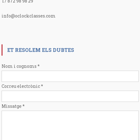
T/ 872 98 98 29
info@oclockclasses.com
ET RESOLEM ELS DUBTES
Nom i cognoms
*
Correu electrònic
*
Missatge
*