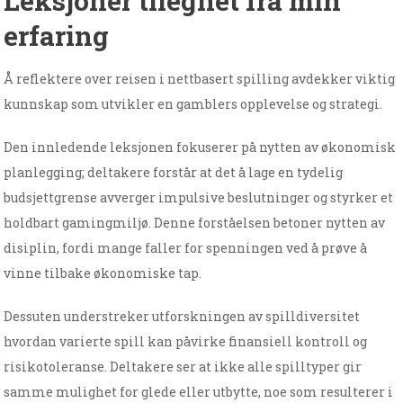
Leksjoner tilegnet fra min
erfaring
Å reflektere over reisen i nettbasert spilling avdekker viktig
kunnskap som utvikler en gamblers opplevelse og strategi.
Den innledende leksjonen fokuserer på nytten av økonomisk
planlegging; deltakere forstår at det å lage en tydelig
budsjettgrense avverger impulsive beslutninger og styrker et
holdbart gamingmiljø. Denne forståelsen betoner nytten av
disiplin, fordi mange faller for spenningen ved å prøve å
vinne tilbake økonomiske tap.
Dessuten understreker utforskningen av spilldiversitet
hvordan varierte spill kan påvirke finansiell kontroll og
risikotoleranse. Deltakere ser at ikke alle spilltyper gir
samme mulighet for glede eller utbytte, noe som resulterer i