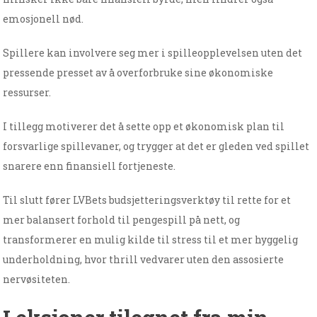
emosjonell nød.
Spillere kan involvere seg mer i spilleopplevelsen uten det
pressende presset av å overforbruke sine økonomiske
ressurser.
I tillegg motiverer det å sette opp et økonomisk plan til
forsvarlige spillevaner, og trygger at det er gleden ved spillet
snarere enn finansiell fortjeneste.
Til slutt fører LVBets budsjetteringsverktøy til rette for et
mer balansert forhold til pengespill på nett, og
transformerer en mulig kilde til stress til et mer hyggelig
underholdning, hvor thrill vedvarer uten den assosierte
nervøsiteten.