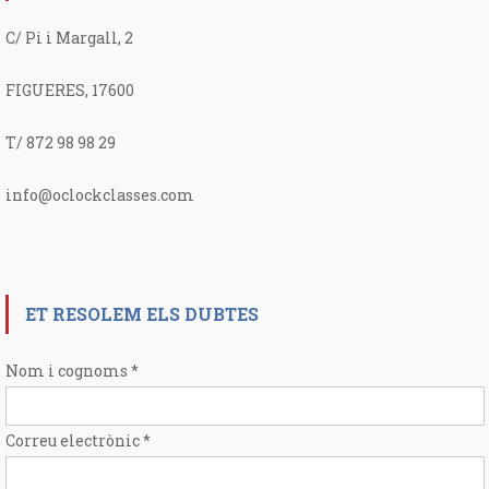
C/ Pi i Margall, 2
FIGUERES, 17600
T/ 872 98 98 29
info@oclockclasses.com
ET RESOLEM ELS DUBTES
Nom i cognoms
*
Correu electrònic
*