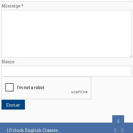
Missatge
*
Name
Enviar
|
O´clock English Classes
.