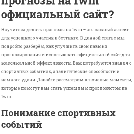
прогнозы на 1win
официальный сайт?
Научиться делать прогнозы на 1win – это важный аспект
для успешного участия в беттинге. В данной статье мы
подробно разберём, как улучшить свои навыки
прогнозирования и использовать официальный сайт для
максимальной эффективности. Вам потребуются знания о
спортивных событиях, аналитические способности и
немного удачи. Давайте рассмотрим ключевые моменты,
которые помогут вам стать успешным прогнозистом на
1win.
Понимание спортивных
событий