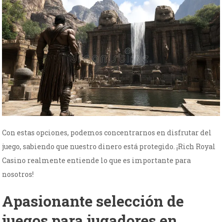
Con estas opciones, podemos concentrarnos en disfrutar del
juego, sabiendo que nuestro dinero está protegido. ¡Rich Royal
Casino realmente entiende lo que es importante para
nosotros!
Apasionante selección de
juegos para jugadores en