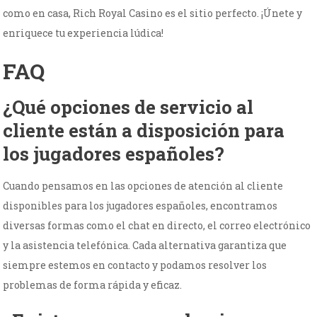
como en casa, Rich Royal Casino es el sitio perfecto. ¡Únete y
enriquece tu experiencia lúdica!
FAQ
¿Qué opciones de servicio al
cliente están a disposición para
los jugadores españoles?
Cuando pensamos en las opciones de atención al cliente
disponibles para los jugadores españoles, encontramos
diversas formas como el chat en directo, el correo electrónico
y la asistencia telefónica. Cada alternativa garantiza que
siempre estemos en contacto y podamos resolver los
problemas de forma rápida y eficaz.