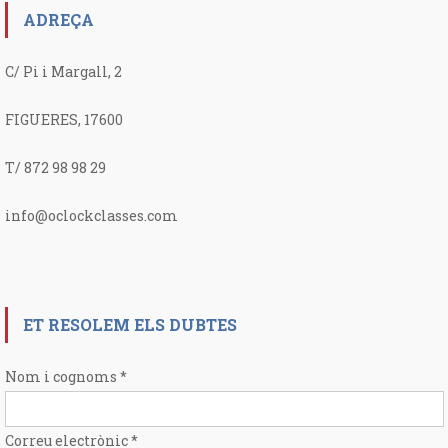
ADREÇA
C/ Pi i Margall, 2
FIGUERES, 17600
T/ 872 98 98 29
info@oclockclasses.com
ET RESOLEM ELS DUBTES
Nom i cognoms
*
Correu electrònic
*