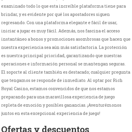
examinado todo lo que esta increíble plataforma tiene para
brindar, y es evidente por qué los apostadores siguen
regresando. Con una plataforma elegante e fácil de usar,
iniciar a jugar es muy fácil. Además, nos fascina el acceso
instantáneo a bonos y promociones asombrosas que hacen que
nuestra experiencia sea aún más satisfactoria. La protección
es nuestra principal prioridad, garantizando que nuestras
operaciones e información personal se mantengan seguras.
El soporte al cliente también es destacado; cualquier pregunta
que tengamos se responde de inmediato. Al optar por Rich
Royal Casino, estamos convencidos de que nos estamos
preparando para una maravillosa experiencia de juego
repleta de emoción y posibles ganancias. ¡Aventurémonos
juntos en esta excepcional experiencia de juego!
Ofertas y descuentos