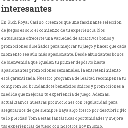
interesantes
En Rich Royal Casino, creemos que una fascinante selección
de juegos es solo el comienzo de tu experiencia. Nos
entusiasma ofrecerte una variedad de atractivos bonos y
promociones diseñados para mejorar tu juego y hacer que cada
momento sea aún más apasionante. Desde abundantes bonos
de bienvenida que igualan tu primer depósito hasta
apasionantes promociones semanales, la entretenimiento
está garantizada. Nuestro programa de lealtad recompensa tu
compromiso, brindándote beneficios únicos y promociones a
medida que mejoran tu experiencia de juego. Además,
actualizamos nuestras promociones con regularidad para
asegurarnos de que siempre haya algo fresco por descubrir. ¡No
te lo pierdas! Toma estas fantásticas oportunidades y mejora
tus experiencias de juego con nosotros hoy mismo.