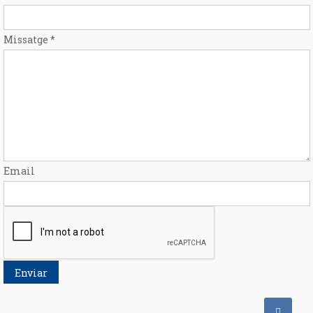
Missatge
*
Email
Enviar