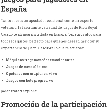
España
Tanto si eres un apostador ocasional como un experto
veterano, la fascinante variedad de juegos de Rich Royal
Casino te atrapará sin duda en España. Tenemos algo para
todos los gustos, perfecto para quienes desean mejorar su
experiencia de juego. Descubre lo que te aguarda:
Máquinas tragamonedas emocionantes
Juegos de mesa clásicos
Opciones con crupier en vivo
Juegos con bote progresivo
¡Adéntrate y explora!
Promoción de la participación