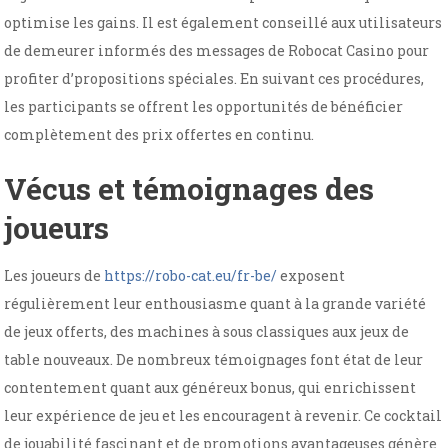
optimise les gains. Il est également conseillé aux utilisateurs
de demeurer informés des messages de Robocat Casino pour
profiter d’propositions spéciales. En suivant ces procédures,
les participants se offrent les opportunités de bénéficier
complètement des prix offertes en continu.
Vécus et témoignages des
joueurs
Les joueurs de
https://robo-cat.eu/fr-be/
exposent
régulièrement leur enthousiasme quant à la grande variété
de jeux offerts, des machines à sous classiques aux jeux de
table nouveaux. De nombreux témoignages font état de leur
contentement quant aux généreux bonus, qui enrichissent
leur expérience de jeu et les encouragent à revenir. Ce cocktail
de jouabilité fascinant et de promotions avantageuses génère