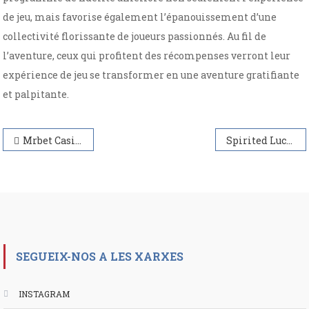
de jeu, mais favorise également l’épanouissement d’une
collectivité florissante de joueurs passionnés. Au fil de
l’aventure, ceux qui profitent des récompenses verront leur
expérience de jeu se transformer en une aventure gratifiante
et palpitante.
Navegación
Mrbet Casino Games Variety and Experience
Spirited Luck at WinSpirit Casino
de
entradas
SEGUEIX-NOS A LES XARXES
INSTAGRAM