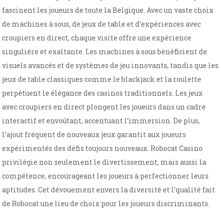
fascinent les joueurs de toute la Belgique. Avec un vaste choix
de machines à sous, de jeux de table et d’expériences avec
croupiers en direct, chaque visite offre une expérience
singulière et exaltante. Les machines à sous bénéficient de
visuels avancés et de systèmes de jeu innovants, tandis que les
jeux de table classiques comme le blackjack et la roulette
perpétuent le élégance des casinos traditionnels. Les jeux
avec croupiers en direct plongent les joueurs dans un cadre
interactif et envoûtant, accentuant l’immersion. De plus,
l’ajout fréquent de nouveaux jeux garantit aux joueurs
expérimentés des défis toujours nouveaux. Robocat Casino
privilégie non seulement le divertissement, mais aussi la
compétence, encourageant les joueurs à perfectionner leurs
aptitudes. Cet dévouement envers la diversité et l’qualité fait
de Robocat une lieu de choix pour les joueurs discriminants.