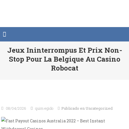
Saltar
al
contenido
Jeux Ininterrompus Et Prix Non-
Stop Pour La Belgique Au Casino
Robocat
08/04/2026
quim egido
Publicado en
Uncategorized