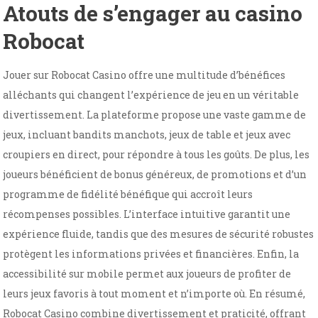
Atouts de s’engager au casino
Robocat
Jouer sur Robocat Casino offre une multitude d’bénéfices
alléchants qui changent l’expérience de jeu en un véritable
divertissement. La plateforme propose une vaste gamme de
jeux, incluant bandits manchots, jeux de table et jeux avec
croupiers en direct, pour répondre à tous les goûts. De plus, les
joueurs bénéficient de bonus généreux, de promotions et d’un
programme de fidélité bénéfique qui accroît leurs
récompenses possibles. L’interface intuitive garantit une
expérience fluide, tandis que des mesures de sécurité robustes
protègent les informations privées et financières. Enfin, la
accessibilité sur mobile permet aux joueurs de profiter de
leurs jeux favoris à tout moment et n’importe où. En résumé,
Robocat Casino combine divertissement et praticité, offrant