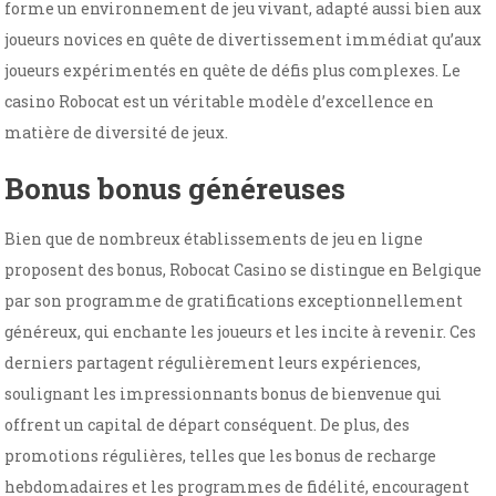
forme un environnement de jeu vivant, adapté aussi bien aux
joueurs novices en quête de divertissement immédiat qu’aux
joueurs expérimentés en quête de défis plus complexes. Le
casino Robocat est un véritable modèle d’excellence en
matière de diversité de jeux.
Bonus bonus généreuses
Bien que de nombreux établissements de jeu en ligne
proposent des bonus, Robocat Casino se distingue en Belgique
par son programme de gratifications exceptionnellement
généreux, qui enchante les joueurs et les incite à revenir. Ces
derniers partagent régulièrement leurs expériences,
soulignant les impressionnants bonus de bienvenue qui
offrent un capital de départ conséquent. De plus, des
promotions régulières, telles que les bonus de recharge
hebdomadaires et les programmes de fidélité, encouragent