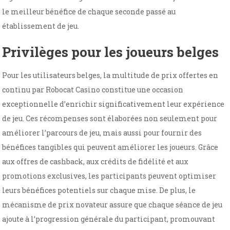
le meilleur bénéfice de chaque seconde passé au
établissement de jeu.
Privilèges pour les joueurs belges
Pour les utilisateurs belges, la multitude de prix offertes en
continu par Robocat Casino constitue une occasion
exceptionnelle d’enrichir significativement leur expérience
de jeu. Ces récompenses sont élaborées non seulement pour
améliorer l’parcours de jeu, mais aussi pour fournir des
bénéfices tangibles qui peuvent améliorer les joueurs. Grâce
aux offres de cashback, aux crédits de fidélité et aux
promotions exclusives, les participants peuvent optimiser
leurs bénéfices potentiels sur chaque mise. De plus, le
mécanisme de prix novateur assure que chaque séance de jeu
ajoute à l’progression générale du participant, promouvant