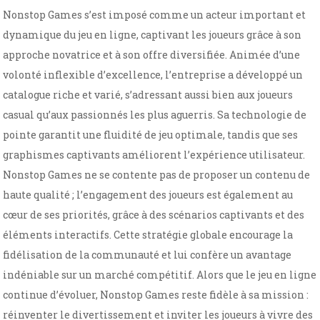
Nonstop Games s’est imposé comme un acteur important et
dynamique du jeu en ligne, captivant les joueurs grâce à son
approche novatrice et à son offre diversifiée. Animée d’une
volonté inflexible d’excellence, l’entreprise a développé un
catalogue riche et varié, s’adressant aussi bien aux joueurs
casual qu’aux passionnés les plus aguerris. Sa technologie de
pointe garantit une fluidité de jeu optimale, tandis que ses
graphismes captivants améliorent l’expérience utilisateur.
Nonstop Games ne se contente pas de proposer un contenu de
haute qualité ; l’engagement des joueurs est également au
cœur de ses priorités, grâce à des scénarios captivants et des
éléments interactifs. Cette stratégie globale encourage la
fidélisation de la communauté et lui confère un avantage
indéniable sur un marché compétitif. Alors que le jeu en ligne
continue d’évoluer, Nonstop Games reste fidèle à sa mission :
réinventer le divertissement et inviter les joueurs à vivre des