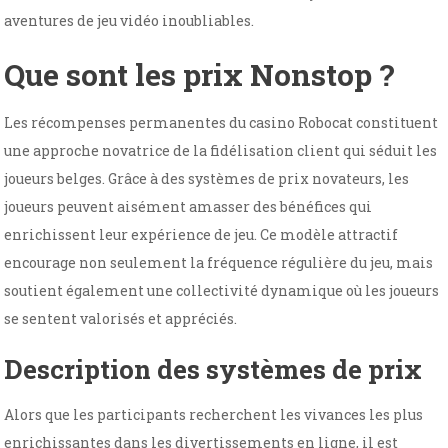
aventures de jeu vidéo inoubliables.
Que sont les prix Nonstop ?
Les récompenses permanentes du casino Robocat constituent
une approche novatrice de la fidélisation client qui séduit les
joueurs belges. Grâce à des systèmes de prix novateurs, les
joueurs peuvent aisément amasser des bénéfices qui
enrichissent leur expérience de jeu. Ce modèle attractif
encourage non seulement la fréquence régulière du jeu, mais
soutient également une collectivité dynamique où les joueurs
se sentent valorisés et appréciés.
Description des systèmes de prix
Alors que les participants recherchent les vivances les plus
enrichissantes dans les divertissements en ligne, il est