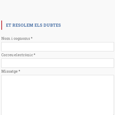
ET RESOLEM ELS DUBTES
Nom i cognoms
*
Correu electrònic
*
Missatge
*