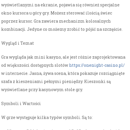
wyświetlanymi na ekranie, pojawia się również specjalne
okno kursora u góry gry. Możesz sterować ilością świec
poprzez kursor. Gra zawiera mechanizm kolosalnych
kombinacji. Jedyne co możemy zrobić to pójść na szczęście.
Wygląd i Temat
Gra wygląda jak mini kasyno, ale jest różnie zaprojektowana
od większości dostępnych slotów
https://onenight-casino.pl/
w internecie. Jasna, żywa scena, która pokazuje rozciągnięte
szafa z kieszeniami pełnymi pieniędzy. Kieszonki są
wyświetlane przy kasynowym stole gry.
Symboli i Wartości
W grze występuje kilka typów symboli. Są to: