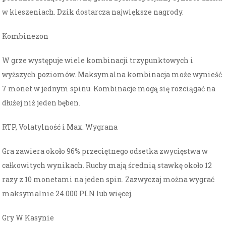
w kieszeniach. Dzik dostarcza największe nagrody.
Kombinezon
W grze występuje wiele kombinacji trzypunktowych i
wyższych poziomów. Maksymalna kombinacja może wynieść
7 monet w jednym spinu. Kombinacje mogą się rozciągać na
dłużej niż jeden bęben.
RTP, Volatylność i Max. Wygrana
Gra zawiera około 96% przeciętnego odsetka zwycięstwa w
całkowitych wynikach. Ruchy mają średnią stawkę około 12
razy z 10 monetami na jeden spin. Zazwyczaj można wygrać
maksymalnie 24.000 PLN lub więcej.
Gry W Kasynie