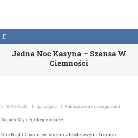
Saltar
al
contenido
Jedna Noc Kasyna – Szansa W
Ciemności
25/03/2026
quim egido
Publicado en
Uncategorized
Zasady Gry i Funkcjonalność
One Night Casino jest slotem z 5 bębnowymi liniami