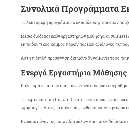
Συνολικά Προγράμματα Ε
Τα λεπτομερή προγράμματα εκπαίδευσης παικτών παίζο
Μέσω διαδραστικών εργαστηρίων μάθησης, οι συμμετέχον
εκπαιδευτικός κόμβος πόρων παρέχει αξιόλογες πληρο
Αυτή η διπλή προσέγγιση όχι μόνο δυναμώνει τους παίκ
Ενεργά Εργαστήρια Μάθησης
Η ενσωμάτωση των παικτών σε ένα διαδραστικό μαθησια
Τα σεμινάρια του Instant Casino είναι προσεκτικά σχ
εφαρμογές. Αυτές οι συνεδρίες ενθαρρύνουν την δραστή
Ενσωματώνοντας παιχνίδια ρόλων και παιχνιδιάρικα στ