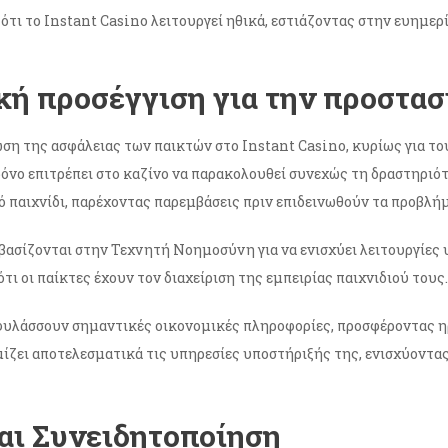
 ότι το Instant Casino λειτουργεί ηθικά, εστιάζοντας στην ευημε
ή προσέγγιση για την προστασ
ίωση της ασφάλειας των παικτών στο Instant Casino, κυρίως για 
όνο επιτρέπει στο καζίνο να παρακολουθεί συνεχώς τη δραστηριό
ό παιχνίδι, παρέχοντας παρεμβάσεις πριν επιδεινωθούν τα προβλή
υ βασίζονται στην Τεχνητή Νοημοσύνη για να ενισχύει λειτουργίες
ι οι παίκτες έχουν τον διαχείριση της εμπειρίας παιχνιδιού τους.
φυλάσσουν σημαντικές οικονομικές πληροφορίες, προσφέροντας 
ίζει αποτελεσματικά τις υπηρεσίες υποστήριξής της, ενισχύοντας
αι Συνειδητοποίηση