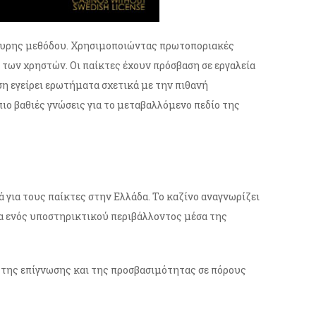
λευρης μεθόδου. Χρησιμοποιώντας πρωτοποριακές
 των χρηστών. Οι παίκτες έχουν πρόσβαση σε εργαλεία
η εγείρει ερωτήματα σχετικά με την πιθανή
ιο βαθιές γνώσεις για το μεταβαλλόμενο πεδίο της
 για τους παίκτες στην Ελλάδα. Το καζίνο αναγνωρίζει
α ενός υποστηρικτικού περιβάλλοντος μέσα της
η της επίγνωσης και της προσβασιμότητας σε πόρους