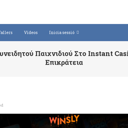
Tallers
Vídeos
Inicia sessió
νειδητού Παιχνιδιού Στο Instant Cas
Επικράτεια
ed