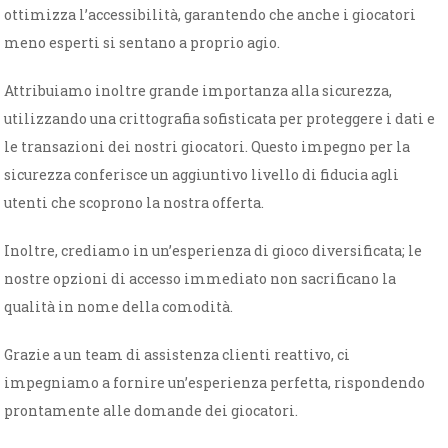
ottimizza l’accessibilità, garantendo che anche i giocatori
meno esperti si sentano a proprio agio.
Attribuiamo inoltre grande importanza alla sicurezza,
utilizzando una crittografia sofisticata per proteggere i dati e
le transazioni dei nostri giocatori. Questo impegno per la
sicurezza conferisce un aggiuntivo livello di fiducia agli
utenti che scoprono la nostra offerta.
Inoltre, crediamo in un’esperienza di gioco diversificata; le
nostre opzioni di accesso immediato non sacrificano la
qualità in nome della comodità.
Grazie a un team di assistenza clienti reattivo, ci
impegniamo a fornire un’esperienza perfetta, rispondendo
prontamente alle domande dei giocatori.