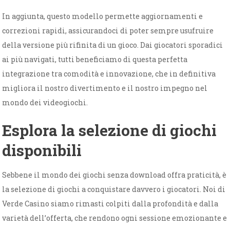
In aggiunta, questo modello permette aggiornamenti e
correzioni rapidi, assicurandoci di poter sempre usufruire
della versione più rifinita di un gioco. Dai giocatori sporadici
ai più navigati, tutti beneficiamo di questa perfetta
integrazione tra comodità e innovazione, che in definitiva
migliora il nostro divertimento e il nostro impegno nel
mondo dei videogiochi.
Esplora la selezione di giochi
disponibili
Sebbene il mondo dei giochi senza download offra praticità, è
la selezione di giochi a conquistare davvero i giocatori. Noi di
Verde Casino siamo rimasti colpiti dalla profondità e dalla
varietà dell’offerta, che rendono ogni sessione emozionante e