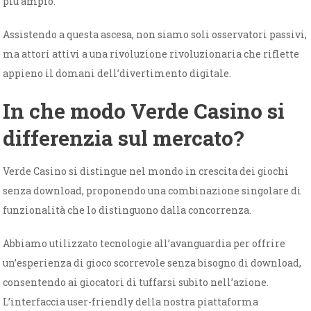
più ampio.
Assistendo a questa ascesa, non siamo soli osservatori passivi,
ma attori attivi a una rivoluzione rivoluzionaria che riflette
appieno il domani dell’divertimento digitale.
In che modo Verde Casino si
differenzia sul mercato?
Verde Casino si distingue nel mondo in crescita dei giochi
senza download, proponendo una combinazione singolare di
funzionalità che lo distinguono dalla concorrenza.
Abbiamo utilizzato tecnologie all’avanguardia per offrire
un’esperienza di gioco scorrevole senza bisogno di download,
consentendo ai giocatori di tuffarsi subito nell’azione.
L’interfaccia user-friendly della nostra piattaforma