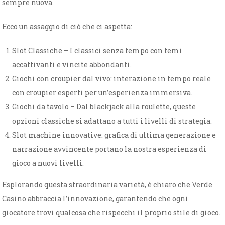
sempre nuova.
Ecco un assaggio di ciò che ci aspetta:
Slot Classiche – I classici senza tempo con temi
accattivanti e vincite abbondanti.
Giochi con croupier dal vivo: interazione in tempo reale
con croupier esperti per un’esperienza immersiva.
Giochi da tavolo – Dal blackjack alla roulette, queste
opzioni classiche si adattano a tutti i livelli di strategia.
Slot machine innovative: grafica di ultima generazione e
narrazione avvincente portano la nostra esperienza di
gioco a nuovi livelli.
Esplorando questa straordinaria varietà, è chiaro che Verde
Casino abbraccia l’innovazione, garantendo che ogni
giocatore trovi qualcosa che rispecchi il proprio stile di gioco.