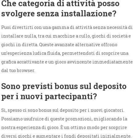
Che categoria di attività posso
svolgere senza installazione?
Puoi divertirti con una gamma di attività senza necessità di
installare nulla, tra cui macchine a rullo, giochi di società e
giochi in diretta. Queste avanzate alternative offrono
un’esperienza ludica fluida, permettendoti di scoprire una
grafica accattivante e un gioco avvincente immediatamente
dal tuo browser.
Sono previsti bonus sul deposito
per i nuovi partecipanti?
Sì, spesso ci sono bonus sul deposito per i nuovi giocatori.
Possiamo usufruire di queste promozioni, migliorando la
nostra esperienza di gioco. È un ottimo modo per scoprire
diversi giochi e aumentare i fondi depositati inizialmente.