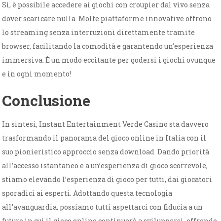
Sì, è possibile accedere ai giochi con croupier dal vivo senza
dover scaricare nulla. Molte piattaforme innovative offrono
lo streaming senza interruzioni direttamente tramite
browser, facilitando la comodità e garantendo un’esperienza
immersiva. È un modo eccitante per godersi i giochi ovunque
e in ogni momento!
Conclusione
In sintesi, Instant Entertainment Verde Casino sta davvero
trasformando il panorama del gioco online in Italia con il
suo pionieristico approccio senza download. Dando priorità
all’accesso istantaneo e a un’esperienza di gioco scorrevole,
stiamo elevando l’esperienza di gioco per tutti, dai giocatori
sporadici ai esperti. Adottando questa tecnologia
all’avanguardia, possiamo tutti aspettarci con fiducia a un
futuro in cui il gioco online continuerà a svilupparsi, offrendo