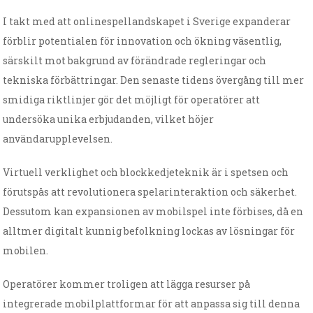
I takt med att onlinespellandskapet i Sverige expanderar
förblir potentialen för innovation och ökning väsentlig,
särskilt mot bakgrund av förändrade regleringar och
tekniska förbättringar. Den senaste tidens övergång till mer
smidiga riktlinjer gör det möjligt för operatörer att
undersöka unika erbjudanden, vilket höjer
användarupplevelsen.
Virtuell verklighet och blockkedjeteknik är i spetsen och
förutspås att revolutionera spelarinteraktion och säkerhet.
Dessutom kan expansionen av mobilspel inte förbises, då en
alltmer digitalt kunnig befolkning lockas av lösningar för
mobilen.
Operatörer kommer troligen att lägga resurser på
integrerade mobilplattformar för att anpassa sig till denna