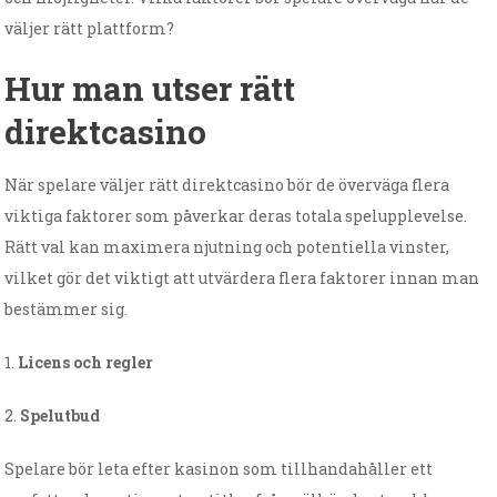
väljer rätt plattform?
Hur man utser rätt
direktcasino
När spelare väljer rätt direktcasino bör de överväga flera
viktiga faktorer som påverkar deras totala spelupplevelse.
Rätt val kan maximera njutning och potentiella vinster,
vilket gör det viktigt att utvärdera flera faktorer innan man
bestämmer sig.
1.
Licens och regler
2.
Spelutbud
Spelare bör leta efter kasinon som tillhandahåller ett