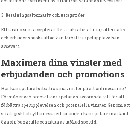
omfattande sortiment av titlar från välkända utvecklare.
3.
Betalningsalternativ och uttagstider
Ett casino som accepterar flera säkra betalningsalternativ
och erbjuder snabba uttag kan förbättra spelupplevelsen
avsevärt.
Maximera dina vinster med
erbjudanden och promotions
Hur kan spelare förbättra sina vinster på ett onlinecasino?
Förmåner och promotions spelar en avgörande roll för att
förbättra spelupplevelsen och potentiella vinster. Genom att
strategiskt utnyttja dessa erbjudanden kan spelare markant
öka sin bankrulle och njuta av utökad speltid.