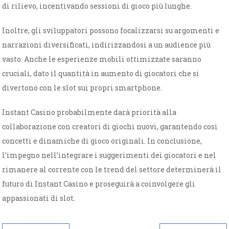
di rilievo, incentivando sessioni di gioco più lunghe.
Inoltre, gli sviluppatori possono focalizzarsi su argomenti e
narrazioni diversificati, indirizzandosi a un audience più
vasto. Anche le esperienze mobili ottimizzate saranno
cruciali, dato il quantità in aumento di giocatori che si
divertono con le slot sui propri smartphone.
Instant Casino probabilmente darà priorità alla
collaborazione con creatori di giochi nuovi, garantendo così
concetti e dinamiche di gioco originali. In conclusione,
l’impegno nell’integrare i suggerimenti dei giocatori e nel
rimanere al corrente con le trend del settore determinerà il
futuro di Instant Casino e proseguirà a coinvolgere gli
appassionati di slot.