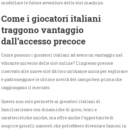
modellare le future avventure delle slot machine.
Come i giocatori italiani
traggono vantaggio
dall’accesso precoce
Come possono i giocatori italiani ad avere un vantaggio nel
vibrante universo delle slot online? L’ingresso precoce
riservato alle nuove slot dà loro un’chance unica per esplorare
e padroneggiare le ultime novità del campo ben prima che
raggiungano il mercato.
Questo non solo permette ai giocatori italiani di
familiarizzare con dinamiche di gioco, temi e
caratteristiche uniche, ma offre anche l’opportunità di
scoprire gioielli nascosti che potrebbero diventare famosi in