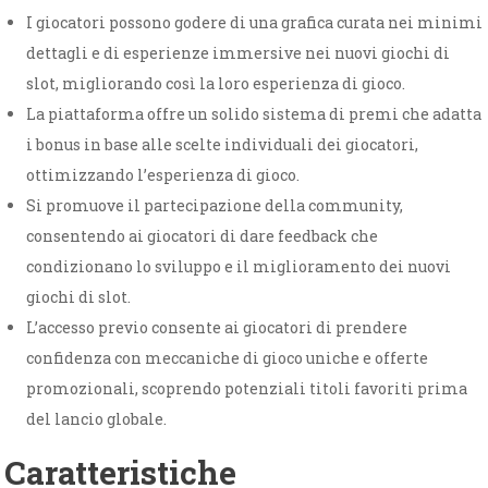
I giocatori possono godere di una grafica curata nei minimi
dettagli e di esperienze immersive nei nuovi giochi di
slot, migliorando così la loro esperienza di gioco.
La piattaforma offre un solido sistema di premi che adatta
i bonus in base alle scelte individuali dei giocatori,
ottimizzando l’esperienza di gioco.
Si promuove il partecipazione della community,
consentendo ai giocatori di dare feedback che
condizionano lo sviluppo e il miglioramento dei nuovi
giochi di slot.
L’accesso previo consente ai giocatori di prendere
confidenza con meccaniche di gioco uniche e offerte
promozionali, scoprendo potenziali titoli favoriti prima
del lancio globale.
Caratteristiche