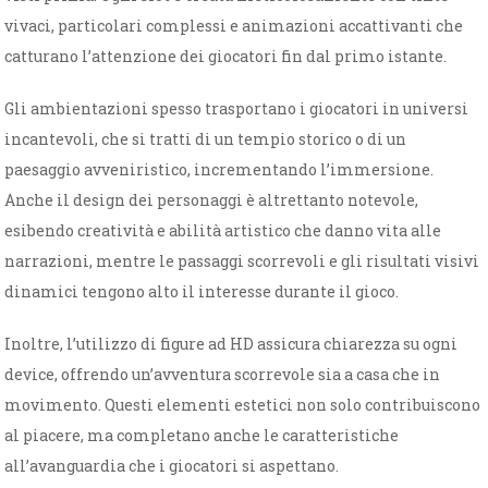
vivaci, particolari complessi e animazioni accattivanti che
catturano l’attenzione dei giocatori fin dal primo istante.
Gli ambientazioni spesso trasportano i giocatori in universi
incantevoli, che si tratti di un tempio storico o di un
paesaggio avveniristico, incrementando l’immersione.
Anche il design dei personaggi è altrettanto notevole,
esibendo creatività e abilità artistico che danno vita alle
narrazioni, mentre le passaggi scorrevoli e gli risultati visivi
dinamici tengono alto il interesse durante il gioco.
Inoltre, l’utilizzo di figure ad HD assicura chiarezza su ogni
device, offrendo un’avventura scorrevole sia a casa che in
movimento. Questi elementi estetici non solo contribuiscono
al piacere, ma completano anche le caratteristiche
all’avanguardia che i giocatori si aspettano.