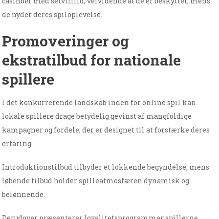
casinoer med selvtillid, velvidende at de er beskyttet, mens
de nyder deres spiloplevelse.
Promoveringer og
ekstratilbud for nationale
spillere
I det konkurrerende landskab inden for online spil kan
lokale spillere drage betydelig gevinst af mangfoldige
kampagner og fordele, der er designet til at forstærke deres
erfaring.
Introduktionstilbud tilbyder et lokkende begyndelse, mens
løbende tilbud holder spilleatmosfæren dynamisk og
belønnende.
Derudover præsenterer loyalitetsprogrammer spillerne