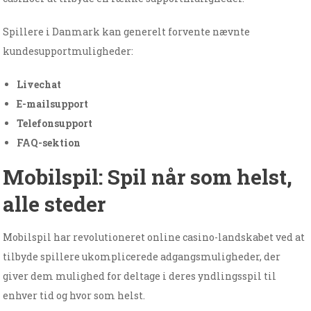
Spillere i Danmark kan generelt forvente nævnte
kundesupportmuligheder:
Livechat
E-mailsupport
Telefonsupport
FAQ-sektion
Mobilspil: Spil når som helst,
alle steder
Mobilspil har revolutioneret online casino-landskabet ved at
tilbyde spillere ukomplicerede adgangsmuligheder, der
giver dem mulighed for deltage i deres yndlingsspil til
enhver tid og hvor som helst.