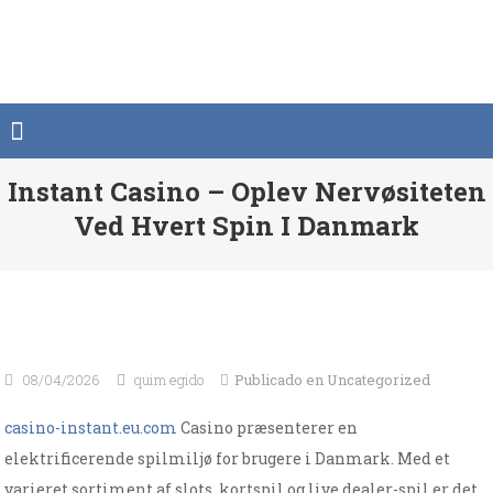
Saltar
al
contenido
Instant Casino – Oplev Nervøsiteten
Ved Hvert Spin I Danmark
08/04/2026
quim egido
Publicado en
Uncategorized
casino-instant.eu.com
Casino præsenterer en
elektrificerende spilmiljø for brugere i Danmark. Med et
varieret sortiment af slots, kortspil og live dealer-spil er det