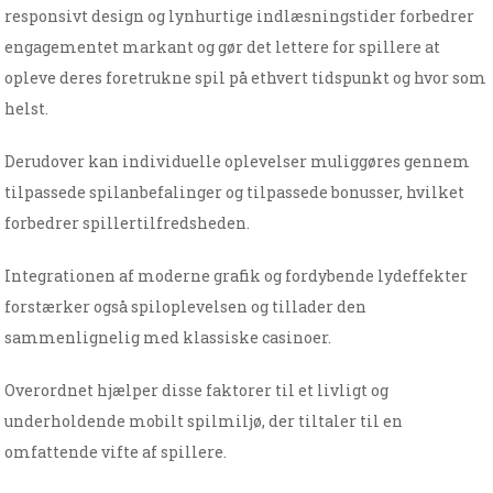
responsivt design og lynhurtige indlæsningstider forbedrer
engagementet markant og gør det lettere for spillere at
opleve deres foretrukne spil på ethvert tidspunkt og hvor som
helst.
Derudover kan individuelle oplevelser muliggøres gennem
tilpassede spilanbefalinger og tilpassede bonusser, hvilket
forbedrer spillertilfredsheden.
Integrationen af moderne grafik og fordybende lydeffekter
forstærker også spiloplevelsen og tillader den
sammenlignelig med klassiske casinoer.
Overordnet hjælper disse faktorer til et livligt og
underholdende mobilt spilmiljø, der tiltaler til en
omfattende vifte af spillere.