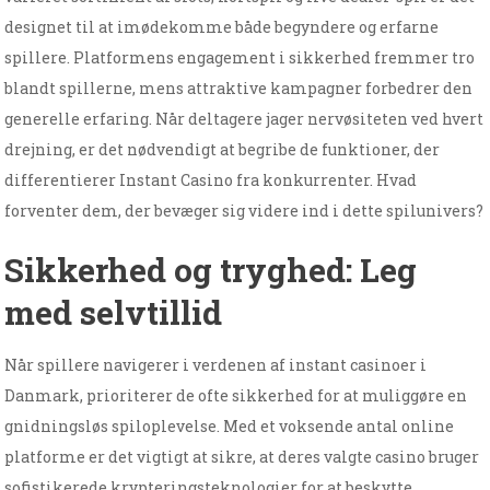
designet til at imødekomme både begyndere og erfarne
spillere. Platformens engagement i sikkerhed fremmer tro
blandt spillerne, mens attraktive kampagner forbedrer den
generelle erfaring. Når deltagere jager nervøsiteten ved hvert
drejning, er det nødvendigt at begribe de funktioner, der
differentierer Instant Casino fra konkurrenter. Hvad
forventer dem, der bevæger sig videre ind i dette spilunivers?
Sikkerhed og tryghed: Leg
med selvtillid
Når spillere navigerer i verdenen af instant casinoer i
Danmark, prioriterer de ofte sikkerhed for at muliggøre en
gnidningsløs spiloplevelse. Med et voksende antal online
platforme er det vigtigt at sikre, at deres valgte casino bruger
sofistikerede krypteringsteknologier for at beskytte