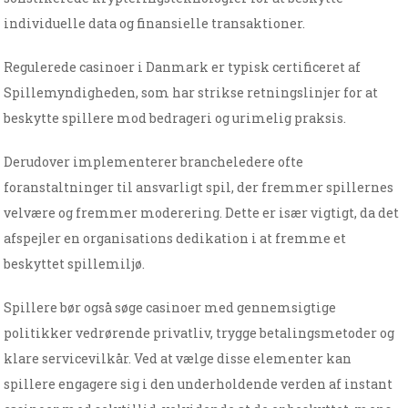
individuelle data og finansielle transaktioner.
Regulerede casinoer i Danmark er typisk certificeret af
Spillemyndigheden, som har strikse retningslinjer for at
beskytte spillere mod bedrageri og urimelig praksis.
Derudover implementerer brancheledere ofte
foranstaltninger til ansvarligt spil, der fremmer spillernes
velvære og fremmer moderering. Dette er især vigtigt, da det
afspejler en organisations dedikation i at fremme et
beskyttet spillemiljø.
Spillere bør også søge casinoer med gennemsigtige
politikker vedrørende privatliv, trygge betalingsmetoder og
klare servicevilkår. Ved at vælge disse elementer kan
spillere engagere sig i den underholdende verden af instant