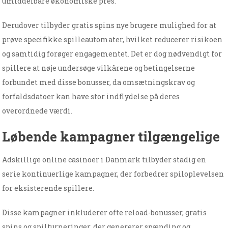
umiddelbare økonomiske pres.
Derudover tilbyder gratis spins nye brugere mulighed for at
prøve specifikke spilleautomater, hvilket reducerer risikoen
og samtidig forøger engagementet. Det er dog nødvendigt for
spillere at nøje undersøge vilkårene og betingelserne
forbundet med disse bonusser, da omsætningskrav og
forfaldsdatoer kan have stor indflydelse på deres
overordnede værdi.
Løbende kampagner tilgængelige
Adskillige online casinoer i Danmark tilbyder stadig en
serie kontinuerlige kampagner, der forbedrer spiloplevelsen
for eksisterende spillere.
Disse kampagner inkluderer ofte reload-bonusser, gratis
spins og spilturneringer, der genererer spænding og