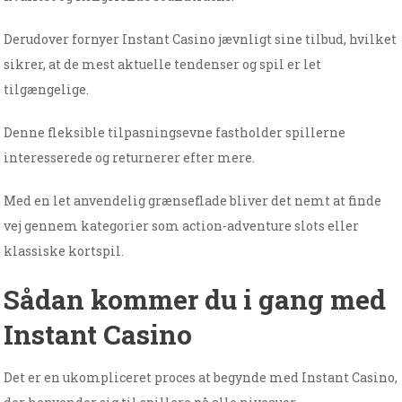
Derudover fornyer Instant Casino jævnligt sine tilbud, hvilket
sikrer, at de mest aktuelle tendenser og spil er let
tilgængelige.
Denne fleksible tilpasningsevne fastholder spillerne
interesserede og returnerer efter mere.
Med en let anvendelig grænseflade bliver det nemt at finde
vej gennem kategorier som action-adventure slots eller
klassiske kortspil.
Sådan kommer du i gang med
Instant Casino
Det er en ukompliceret proces at begynde med Instant Casino,