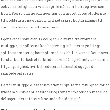
bekvemmeligheden ved at spille når som helst og hvor som
helst. Større online casinoer har optimeret deres platforme
til problemfri navigation, hvilket sikrer hurtig adgang til
spil uden besvær med downloads.
Egenskaber som øjeblikkelig spil direkte fra browsere
muliggør, at spillerne kan begive sig ind i deres yndlings
spilleautomater og bordspil med et øjebliks varsel. Derudover
forstærker forbedret forbindelse via 4G- og 5G-netværk denne
tilgængelighed, hvilket reducerer latenstid og øger den
samlede oplevelse.
Derfor muliggør disse innovationer spillerne mulighed for at
nyde impulsive spilsessioner og transformerer den måde, de
deltager i deres foretrukne underholdning på.