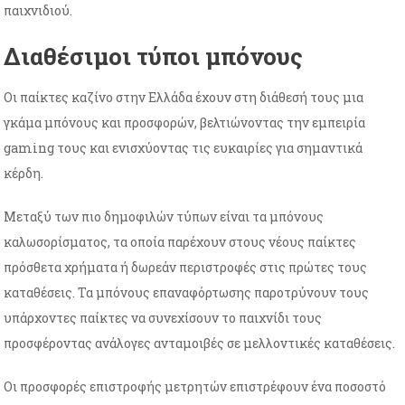
παιχνιδιού.
Διαθέσιμοι τύποι μπόνους
Οι παίκτες καζίνο στην Ελλάδα έχουν στη διάθεσή τους μια
γκάμα μπόνους και προσφορών, βελτιώνοντας την εμπειρία
gaming τους και ενισχύοντας τις ευκαιρίες για σημαντικά
κέρδη.
Μεταξύ των πιο δημοφιλών τύπων είναι τα μπόνους
καλωσορίσματος, τα οποία παρέχουν στους νέους παίκτες
πρόσθετα χρήματα ή δωρεάν περιστροφές στις πρώτες τους
καταθέσεις. Τα μπόνους επαναφόρτωσης παροτρύνουν τους
υπάρχοντες παίκτες να συνεχίσουν το παιχνίδι τους
προσφέροντας ανάλογες ανταμοιβές σε μελλοντικές καταθέσεις.
Οι προσφορές επιστροφής μετρητών επιστρέφουν ένα ποσοστό