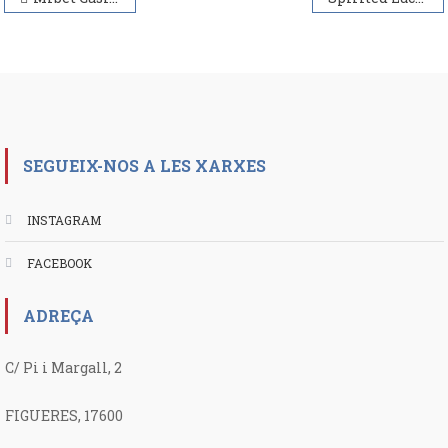
de
entradas
SEGUEIX-NOS A LES XARXES
INSTAGRAM
FACEBOOK
ADREÇA
C/ Pi i Margall, 2
FIGUERES, 17600