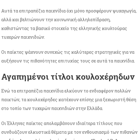
Αυτά τα επιτραπέζια παιχνίδια όχι μόνο προσφέρουν ψυχαγωγία,
αλλά και βελτιώνουν την κοινωνική αλληλεπίδραση,
καθιστώντας τα βασικό στοιχείο της ελληνικής κουλτούρας
τυχερών παιχνιδιών.
Οι παίκτες ψάχνουν συνεχώς τις καλύτερες στρατηγικές για να
αυξήσουν τις πιθανότητες επιτυχίας τους σε αυτά τα παιχνίδια.
Αγαπημένοι τίτλοι κουλοχέρηδων
Ενώ τα επιτραπέζια παιχνίδια ελκύουν το ενδιαφέρον πολλών
παικτών, τα κουλοχέρηδες κατέχουν επίσης μια ξεχωριστή θέση
στο τοπίο των τυχερών παιχνιδιών στην Ελλάδα.
Οι Έλληνες παίκτες απολαμβάνουν ιδιαίτερα τίτλους που
συνδυάζουν ελκυστικά θέματα με τον ενθουσιασμό των πιθανών