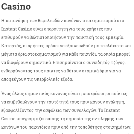
Casino
Η κατανόηση των θεμελιωδών κανόνων στοιχηματισμού στο
Instant Casino είναι απαραίτητη για τους χρήστες που
επιθυμούν να βελτιστοποιήσουν την παικτική τους εμπειρία.
Καταρχάς, οι χρήστες πρέπει να εξοικειωθούν με τα ελάχιστα και
μέγιστα όρια στοιχηματισμού για κάθε παιχνίδι, τα οποία μπορεί
να διαφέρουν σημαντικά. Επισημαίνεται ο συνειδητός τζόγος,
ενθαρρύνοντας τους παίκτες να θέτουν ατομικά όρια για να
αποφεύγουν τις υπερβολικές εξοδα.
Ένας άλλος σημαντικός κανόνας είναι η υποχρέωση οι παίκτες
να επιβεβαιώνουν την ταυτότητά τους πριν κάνουν ανάληψη,
εξασφαλίζοντας την ασφάλεια των συναλλαγών. Το Instant
Casino υπογραμμίζει επίσης τη σημασία της αντίληψης των
κανόνων του παιχνιδιού πριν από την τοποθέτηση στοιχημάτων,