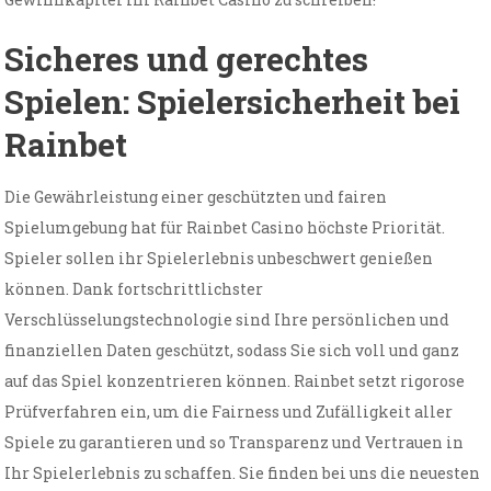
Sicheres und gerechtes
Spielen: Spielersicherheit bei
Rainbet
Die Gewährleistung einer geschützten und fairen
Spielumgebung hat für Rainbet Casino höchste Priorität.
Spieler sollen ihr Spielerlebnis unbeschwert genießen
können. Dank fortschrittlichster
Verschlüsselungstechnologie sind Ihre persönlichen und
finanziellen Daten geschützt, sodass Sie sich voll und ganz
auf das Spiel konzentrieren können. Rainbet setzt rigorose
Prüfverfahren ein, um die Fairness und Zufälligkeit aller
Spiele zu garantieren und so Transparenz und Vertrauen in
Ihr Spielerlebnis zu schaffen. Sie finden bei uns die neuesten