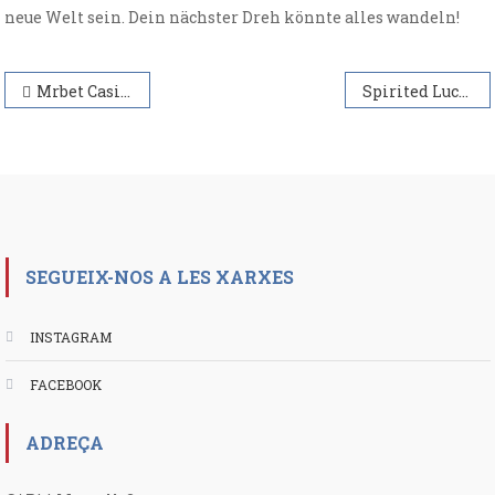
neue Welt sein. Dein nächster Dreh könnte alles wandeln!
Navegación
Mrbet Casino Games Variety and Experience
Spirited Luck at WinSpirit Casino
de
entradas
SEGUEIX-NOS A LES XARXES
INSTAGRAM
FACEBOOK
ADREÇA