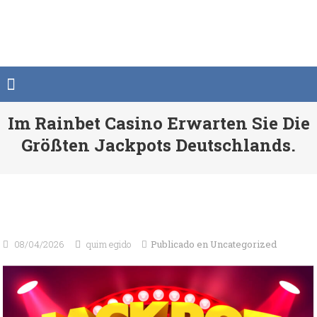
Saltar
al
contenido
Im Rainbet Casino Erwarten Sie Die
Größten Jackpots Deutschlands.
08/04/2026
quim egido
Publicado en
Uncategorized