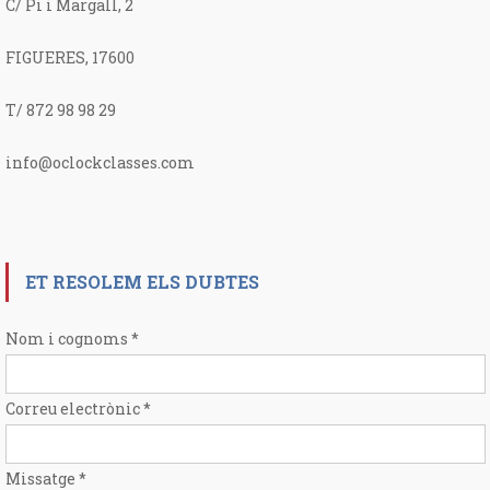
C/ Pi i Margall, 2
FIGUERES, 17600
T/ 872 98 98 29
info@oclockclasses.com
ET RESOLEM ELS DUBTES
Nom i cognoms
*
Correu electrònic
*
Missatge
*