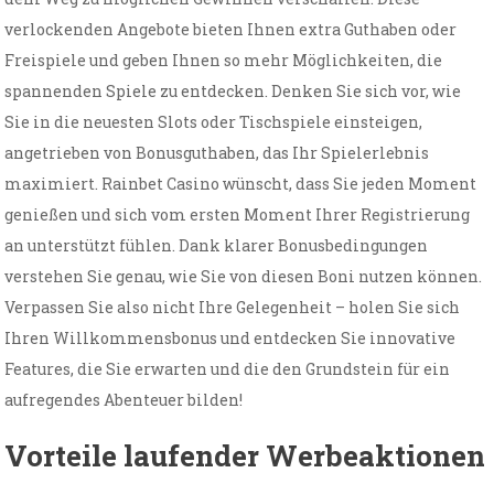
verlockenden Angebote bieten Ihnen extra Guthaben oder
Freispiele und geben Ihnen so mehr Möglichkeiten, die
spannenden Spiele zu entdecken. Denken Sie sich vor, wie
Sie in die neuesten Slots oder Tischspiele einsteigen,
angetrieben von Bonusguthaben, das Ihr Spielerlebnis
maximiert. Rainbet Casino wünscht, dass Sie jeden Moment
genießen und sich vom ersten Moment Ihrer Registrierung
an unterstützt fühlen. Dank klarer Bonusbedingungen
verstehen Sie genau, wie Sie von diesen Boni nutzen können.
Verpassen Sie also nicht Ihre Gelegenheit – holen Sie sich
Ihren Willkommensbonus und entdecken Sie innovative
Features, die Sie erwarten und die den Grundstein für ein
aufregendes Abenteuer bilden!
Vorteile laufender Werbeaktionen