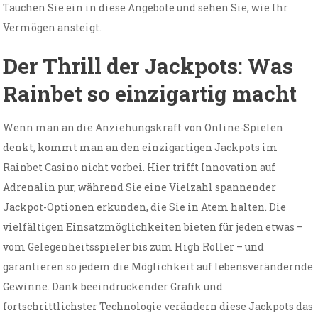
Tauchen Sie ein in diese Angebote und sehen Sie, wie Ihr
Vermögen ansteigt.
Der Thrill der Jackpots: Was
Rainbet so einzigartig macht
Wenn man an die Anziehungskraft von Online-Spielen
denkt, kommt man an den einzigartigen Jackpots im
Rainbet Casino nicht vorbei. Hier trifft Innovation auf
Adrenalin pur, während Sie eine Vielzahl spannender
Jackpot-Optionen erkunden, die Sie in Atem halten. Die
vielfältigen Einsatzmöglichkeiten bieten für jeden etwas –
vom Gelegenheitsspieler bis zum High Roller – und
garantieren so jedem die Möglichkeit auf lebensverändernde
Gewinne. Dank beeindruckender Grafik und
fortschrittlichster Technologie verändern diese Jackpots das