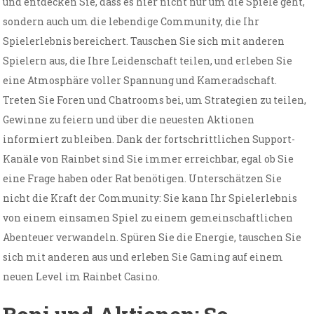
und entdecken Sie, dass es hier nicht nur um die Spiele geht,
sondern auch um die lebendige Community, die Ihr
Spielerlebnis bereichert. Tauschen Sie sich mit anderen
Spielern aus, die Ihre Leidenschaft teilen, und erleben Sie
eine Atmosphäre voller Spannung und Kameradschaft.
Treten Sie Foren und Chatrooms bei, um Strategien zu teilen,
Gewinne zu feiern und über die neuesten Aktionen
informiert zu bleiben. Dank der fortschrittlichen Support-
Kanäle von Rainbet sind Sie immer erreichbar, egal ob Sie
eine Frage haben oder Rat benötigen. Unterschätzen Sie
nicht die Kraft der Community: Sie kann Ihr Spielerlebnis
von einem einsamen Spiel zu einem gemeinschaftlichen
Abenteuer verwandeln. Spüren Sie die Energie, tauschen Sie
sich mit anderen aus und erleben Sie Gaming auf einem
neuen Level im Rainbet Casino.