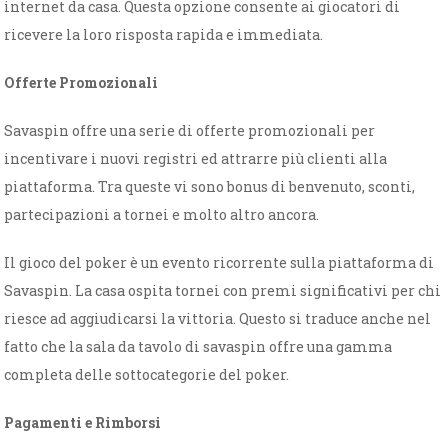
internet da casa. Questa opzione consente ai giocatori di
ricevere la loro risposta rapida e immediata.
Offerte Promozionali
Savaspin offre una serie di offerte promozionali per
incentivare i nuovi registri ed attrarre più clienti alla
piattaforma. Tra queste vi sono bonus di benvenuto, sconti,
partecipazioni a tornei e molto altro ancora.
Il gioco del poker è un evento ricorrente sulla piattaforma di
Savaspin. La casa ospita tornei con premi significativi per chi
riesce ad aggiudicarsi la vittoria. Questo si traduce anche nel
fatto che la sala da tavolo di savaspin offre una gamma
completa delle sottocategorie del poker.
Pagamenti e Rimborsi