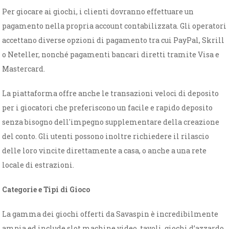
Per giocare ai giochi, i clienti dovranno effettuare un
pagamento nella propria account contabilizzata. Gli operatori
accettano diverse opzioni di pagamento tra cui PayPal, Skrill
o Neteller, nonché pagamenti bancari diretti tramite Visa e
Mastercard.
La piattaforma offre anche le transazioni veloci di deposito
per i giocatori che preferiscono un facile e rapido deposito
senza bisogno dell'impegno supplementare della creazione
del conto. Gli utenti possono inoltre richiedere il rilascio
delle loro vincite direttamente a casa, o anche a una rete
locale di estrazioni.
Categorie e Tipi di Gioco
La gamma dei giochi offerti da Savaspin è incredibilmente
ampia ed include slot machine video, tavoli, giochi d’azzardo,