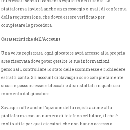
interessati senza il consenso esplicito dell’utente. La
piattaforma invierà anche un messaggio e-mail di conferma
della registrazione, che dovrà essere verificato per
completare la procedura.
Caratteristiche dell'Account
Una volta registrata, ogni giocatore avrà accesso alla propria
area riservata dove poter gestire le sue informazioni
personali, controllare lo stato delle scommesse e richiedere
estratti conto. Gli account di Savaspin sono completamente
sicuri e possono essere bloccati o disinstallati in qualsiasi
momento dal giocatore.
Savaspin offe anche l’opzione della registrazione alla
piattaforma con un numero di telefono cellulare, il che è
molto utile per quei giocatori che non hanno accesso a