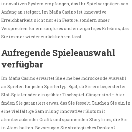
innovativen System empfangen, das Ihr Spielvergnügen von
Anfang an steigert. Im Mafia Casino ist innovative
Erreichbarkeit nicht nur ein Feature, sondern unser
Versprechen für ein sorgloses und einzigartiges Erlebnis, das
Sie immer wieder zurückkehren lässt.
Aufregende Spieleauswahl
verfügbar
Im Mafia Casino erwartet Sie eine beeindruckende Auswahl
an Spielen für jeden Spielertyp. Egal, ob Sie ein begeisterter
Slot-Spieler oder ein geübter Tischspiel-Gänger sind – hier
finden Sie garantiert etwas, das Sie fesselt. Tauchen Sie ein in
eine vielfältige Sammlung innovativer Slots mit
atemberaubender Grafik und spannenden Storylines, die Sie
in Atem halten. Bevorzugen Sie strategisches Denken?