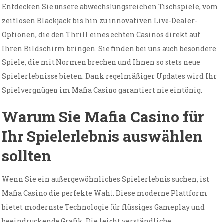
Entdecken Sie unsere abwechslungsreichen Tischspiele, vom
zeitlosen Blackjack bis hin zu innovativen Live-Dealer-
Optionen, die den Thrill eines echten Casinos direkt auf
Ihren Bildschirm bringen. Sie finden bei uns auch besondere
Spiele, die mit Normen brechen und Ihnen so stets neue
Spielerlebnisse bieten. Dank regelmäßiger Updates wird Ihr
Spielvergnügen im Mafia Casino garantiert nie eintönig.
Warum Sie Mafia Casino für
Ihr Spielerlebnis auswählen
sollten
Wenn Sie ein außergewöhnliches Spielerlebnis suchen, ist
Mafia Casino die perfekte Wahl. Diese moderne Plattform
bietet modernste Technologie für flüssiges Gameplay und
beeindruckende Grafik. Die leicht verständliche