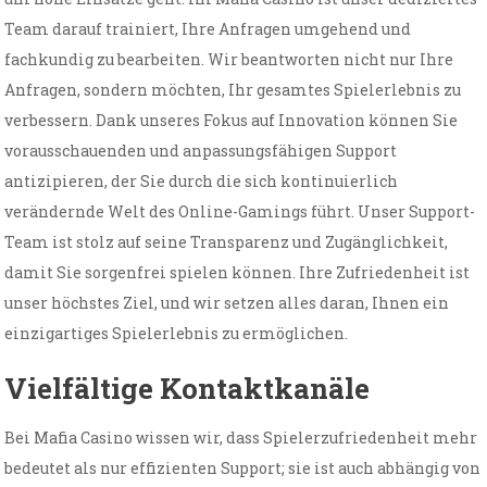
Team darauf trainiert, Ihre Anfragen umgehend und
fachkundig zu bearbeiten. Wir beantworten nicht nur Ihre
Anfragen, sondern möchten, Ihr gesamtes Spielerlebnis zu
verbessern. Dank unseres Fokus auf Innovation können Sie
vorausschauenden und anpassungsfähigen Support
antizipieren, der Sie durch die sich kontinuierlich
verändernde Welt des Online-Gamings führt. Unser Support-
Team ist stolz auf seine Transparenz und Zugänglichkeit,
damit Sie sorgenfrei spielen können. Ihre Zufriedenheit ist
unser höchstes Ziel, und wir setzen alles daran, Ihnen ein
einzigartiges Spielerlebnis zu ermöglichen.
Vielfältige Kontaktkanäle
Bei Mafia Casino wissen wir, dass Spielerzufriedenheit mehr
bedeutet als nur effizienten Support; sie ist auch abhängig von