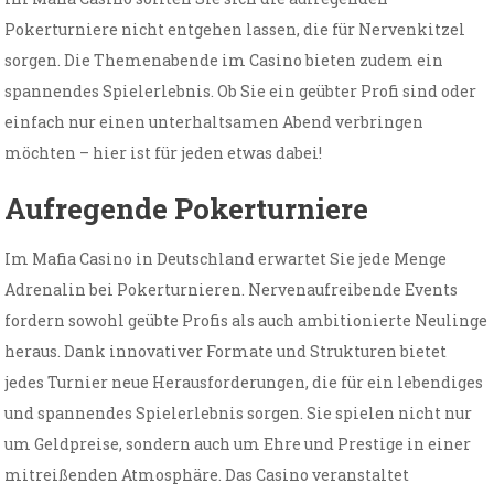
Pokerturniere nicht entgehen lassen, die für Nervenkitzel
sorgen. Die Themenabende im Casino bieten zudem ein
spannendes Spielerlebnis. Ob Sie ein geübter Profi sind oder
einfach nur einen unterhaltsamen Abend verbringen
möchten – hier ist für jeden etwas dabei!
Aufregende Pokerturniere
Im Mafia Casino in Deutschland erwartet Sie jede Menge
Adrenalin bei Pokerturnieren. Nervenaufreibende Events
fordern sowohl geübte Profis als auch ambitionierte Neulinge
heraus. Dank innovativer Formate und Strukturen bietet
jedes Turnier neue Herausforderungen, die für ein lebendiges
und spannendes Spielerlebnis sorgen. Sie spielen nicht nur
um Geldpreise, sondern auch um Ehre und Prestige in einer
mitreißenden Atmosphäre. Das Casino veranstaltet