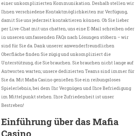
einer unkomplizierten Kommunikation. Deshalb stellen wir
Ihnen verschiedene Kontaktmöglichkeiten zur Verfügung,
damit Sie uns jederzeit kontaktieren können. Ob Sie lieber
per Live-Chat mit uns chatten, uns eine E-Mail schreiben oder
in unseren umfassenden FAQs nach Lösungen stöbern – wir
sind für Sie da. Dank unserer anwenderfreundlichen
Oberfläche finden Sie zügig und unkompliziert die
Unterstützung, die Sie brauchen. Sie brauchen nicht lange auf
Antworten warten; unsere dedizierten Teams sind immer für
Sie da. Mit Mafia Casino genießen Sie ein reibungsloses
Spielerlebnis, bei dem Ihr Vergnügen und Ihre Befriedigung
im Mittelpunkt stehen. Ihre Zufriedenheit ist unser
Bestreben!
Einführung über das Mafia
Casino