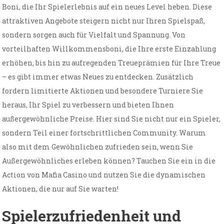
Boni, die Ihr Spielerlebnis auf ein neues Level heben. Diese
attraktiven Angebote steigern nicht nur Ihren Spielspaß,
sondern sorgen auch für Vielfalt und Spannung. Von
vorteilhaften Willkommensboni, die Ihre erste Einzahlung
erhöhen, bis hin zu aufregenden Treueprämien für Ihre Treue
– es gibt immer etwas Neues zu entdecken. Zusätzlich
fordern limitierte Aktionen und besondere Turniere Sie
heraus, Ihr Spiel zu verbessern und bieten Ihnen
außergewöhnliche Preise. Hier sind Sie nicht nur ein Spieler,
sondern Teil einer fortschrittlichen Community. Warum
also mit dem Gewöhnlichen zufrieden sein, wenn Sie
Außergewöhnliches erleben können? Tauchen Sie ein in die
Action von Mafia Casino und nutzen Sie die dynamischen
Aktionen, die nur auf Sie warten!
Spielerzufriedenheit und