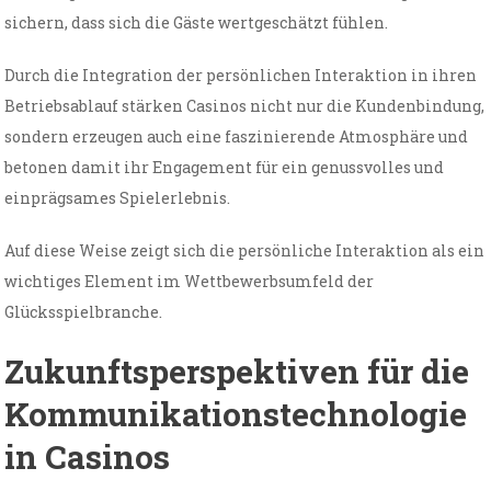
sichern, dass sich die Gäste wertgeschätzt fühlen.
Durch die Integration der persönlichen Interaktion in ihren
Betriebsablauf stärken Casinos nicht nur die Kundenbindung,
sondern erzeugen auch eine faszinierende Atmosphäre und
betonen damit ihr Engagement für ein genussvolles und
einprägsames Spielerlebnis.
Auf diese Weise zeigt sich die persönliche Interaktion als ein
wichtiges Element im Wettbewerbsumfeld der
Glücksspielbranche.
Zukunftsperspektiven für die
Kommunikationstechnologie
in Casinos