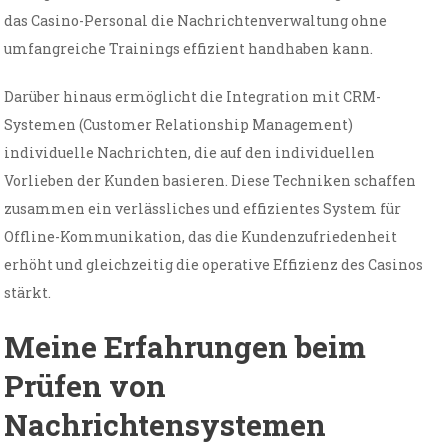
das Casino-Personal die Nachrichtenverwaltung ohne
umfangreiche Trainings effizient handhaben kann.
Darüber hinaus ermöglicht die Integration mit CRM-
Systemen (Customer Relationship Management)
individuelle Nachrichten, die auf den individuellen
Vorlieben der Kunden basieren. Diese Techniken schaffen
zusammen ein verlässliches und effizientes System für
Offline-Kommunikation, das die Kundenzufriedenheit
erhöht und gleichzeitig die operative Effizienz des Casinos
stärkt.
Meine Erfahrungen beim
Prüfen von
Nachrichtensystemen