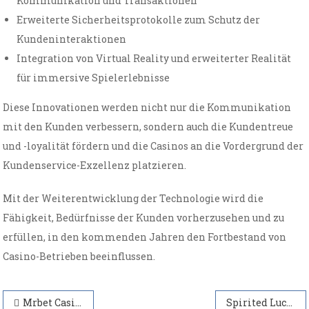
Kommunikation und Transaktionen
Erweiterte Sicherheitsprotokolle zum Schutz der
Kundeninteraktionen
Integration von Virtual Reality und erweiterter Realität
für immersive Spielerlebnisse
Diese Innovationen werden nicht nur die Kommunikation
mit den Kunden verbessern, sondern auch die Kundentreue
und -loyalität fördern und die Casinos an die Vordergrund der
Kundenservice-Exzellenz platzieren.
Mit der Weiterentwicklung der Technologie wird die
Fähigkeit, Bedürfnisse der Kunden vorherzusehen und zu
erfüllen, in den kommenden Jahren den Fortbestand von
Casino-Betrieben beeinflussen.
Navegación
Mrbet Casino Games Variety and Experience
Spirited Luck at WinSpirit Casino