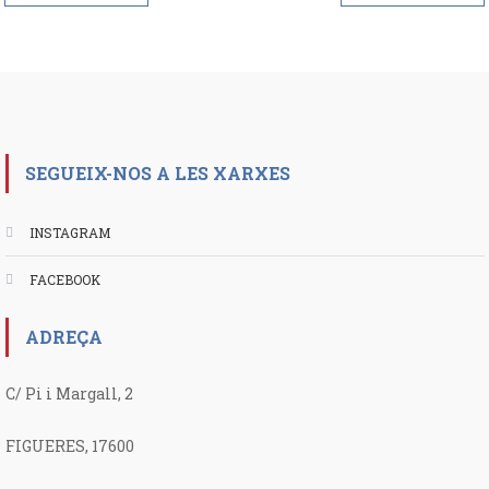
de
entradas
SEGUEIX-NOS A LES XARXES
INSTAGRAM
FACEBOOK
ADREÇA
C/ Pi i Margall, 2
FIGUERES, 17600