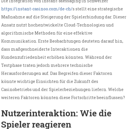
Die Integration von Instant-Messaging in Schweizer
https://instant-casinoo.com/de-ch/
s stellt eine strategische
Maßnahme auf die Steigerung der Spielerbindung dar. Dieser
Ansatz nutzt hochentwickelte Cloud-Technologien und
algorithmische Methoden für eine effektive
Kommunikation. Erste Beobachtungen deuteten darauf hin,
dass maßgeschneiderte Interaktionen die
Kundenzufriedenheit erhöhen könnten. Während der
Testphase traten jedoch mehrere technische
Herausforderungen auf. Das Begreifen dieser Faktoren
könnte wichtige Einsichten für die Zukunft des
Casinobetriebs und der Spielerbeziehungen liefern. Welche
weiteren Faktoren könnten diese Fortschritte beeinflussen?
Nutzerinteraktion: Wie die
Spieler reagieren