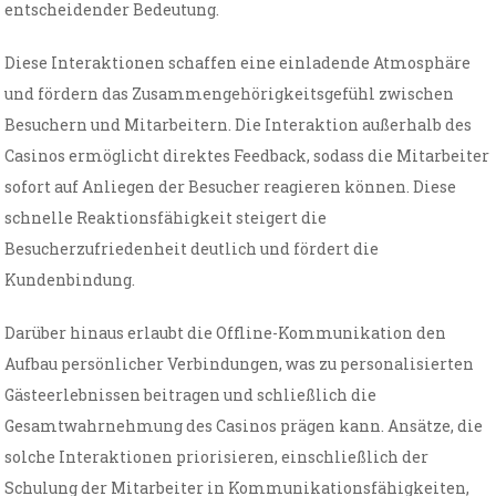
entscheidender Bedeutung.
Diese Interaktionen schaffen eine einladende Atmosphäre
und fördern das Zusammengehörigkeitsgefühl zwischen
Besuchern und Mitarbeitern. Die Interaktion außerhalb des
Casinos ermöglicht direktes Feedback, sodass die Mitarbeiter
sofort auf Anliegen der Besucher reagieren können. Diese
schnelle Reaktionsfähigkeit steigert die
Besucherzufriedenheit deutlich und fördert die
Kundenbindung.
Darüber hinaus erlaubt die Offline-Kommunikation den
Aufbau persönlicher Verbindungen, was zu personalisierten
Gästeerlebnissen beitragen und schließlich die
Gesamtwahrnehmung des Casinos prägen kann. Ansätze, die
solche Interaktionen priorisieren, einschließlich der
Schulung der Mitarbeiter in Kommunikationsfähigkeiten,