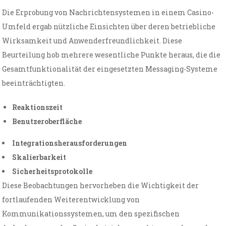
Die Erprobung von Nachrichtensystemen in einem Casino-
Umfeld ergab nützliche Einsichten über deren betriebliche
Wirksamkeit und Anwenderfreundlichkeit. Diese
Beurteilung hob mehrere wesentliche Punkte heraus, die die
Gesamtfunktionalität der eingesetzten Messaging-Systeme
beeinträchtigten.
Reaktionszeit
Benutzeroberfläche
Integrationsherausforderungen
Skalierbarkeit
Sicherheitsprotokolle
Diese Beobachtungen hervorheben die Wichtigkeit der
fortlaufenden Weiterentwicklung von
Kommunikationssystemen, um den spezifischen