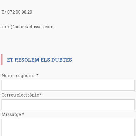
T/ 872 98 98 29
info@oclockclasses.com
ET RESOLEM ELS DUBTES
Nom i cognoms
*
Correu electrònic
*
Missatge
*