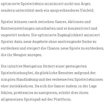
optimierte Spielerlebnis minimiert nicht nur Ärger,
sondern unterstützt auch ein ansprechenderes Umfeld.
Spieler können rasch zwischen Games, Aktionen und
Kontoeinstellungen umschalten und so konzentriert und
ungestört zocken. Die optimierte Zugänglichkeit animiert
Spieler dazu, neue Angebote ohne anstrengende Suche zu
entdecken und steigert die Chance, neue Spiele zu entdecken,
die ihr Neugier anregen.
Die intuitive Navigation fördert einer gesteigerten
Spielerbindung bei, da glückliche Benutzer aufgrund der
simplen Handhabung und des verbesserten Spielerlebnisses
eher zurückkehren. Da sich die Gamer zudem in der Lage
fühlen, problemlos zu navigieren, erhöht dies ihren
allgemeinen Spielspaß auf der Plattform.