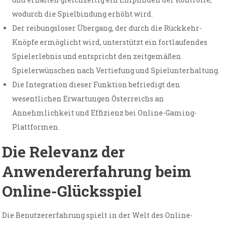
wodurch die Spielbindung erhöht wird.
Der reibungsloser Übergang, der durch die Rückkehr-
Knöpfe ermöglicht wird, unterstützt ein fortlaufendes
Spielerlebnis und entspricht den zeitgemäßen
Spielerwünschen nach Vertiefung und Spielunterhaltung.
Die Integration dieser Funktion befriedigt den
wesentlichen Erwartungen Österreichs an
Annehmlichkeit und Effizienz bei Online-Gaming-
Plattformen.
Die Relevanz der
Anwendererfahrung beim
Online-Glücksspiel
Die Benutzererfahrung spielt in der Welt des Online-