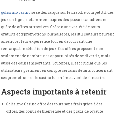
golisimo casino
se se démarque sur le marché compétitif des
jeux en ligne, notamment auprès des joueurs canadiens en
quête de offres attractives. Grâce à une variété de tours
gratuits et d’promotions journalières, les utilisateurs peuvent
améliorer leur expérience tout en découvrant une
remarquable sélection de jeux. Ces offres proposent non
seulement de nombreuses opportunités de se divertir, mais
aussi des gains importants. Toutefois, il est crucial que les
utilisateurs prennent en compte certains détails concernant
ces promotions et le casino lui-même avant de s’inscrire.
Aspects importants à retenir
Golisimo Casino offre des tours sans frais grâce à des
offres, des bonus de bienvenue et des plans de loyauté