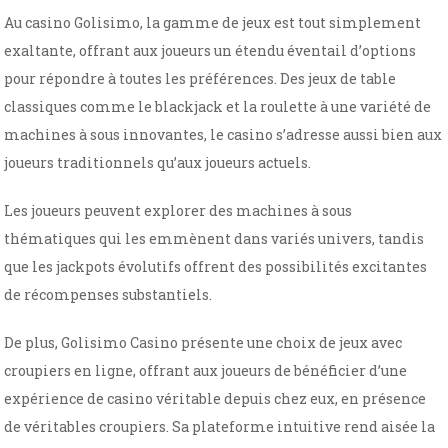
Au casino Golisimo, la gamme de jeux est tout simplement
exaltante, offrant aux joueurs un étendu éventail d’options
pour répondre à toutes les préférences. Des jeux de table
classiques comme le blackjack et la roulette à une variété de
machines à sous innovantes, le casino s’adresse aussi bien aux
joueurs traditionnels qu’aux joueurs actuels.
Les joueurs peuvent explorer des machines à sous
thématiques qui les emmènent dans variés univers, tandis
que les jackpots évolutifs offrent des possibilités excitantes
de récompenses substantiels.
De plus, Golisimo Casino présente une choix de jeux avec
croupiers en ligne, offrant aux joueurs de bénéficier d’une
expérience de casino véritable depuis chez eux, en présence
de véritables croupiers. Sa plateforme intuitive rend aisée la