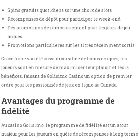
Spins gratuits quotidiens sur une choix de slots
Récompenses de dépôt pour participer le week-end
Des promotions de remboursement pour les jours de jeu
ardues
Promotions particulières sur les titres récemment sortis
Grâce à une variété aussi diversifiée de bonus uniques, les
joueurs sont en mesure de maximiser leur plaisir et leurs
bénéfices, faisant de Golisimo Casino un option de premier
ordre pour les passionnés de jeux en ligne au Canada.
Avantages du programme de
fidélité
Au casino Golisimo, le programme de fidélité est un atout
majeur pour les joueurs en quête de récompenses à long terme