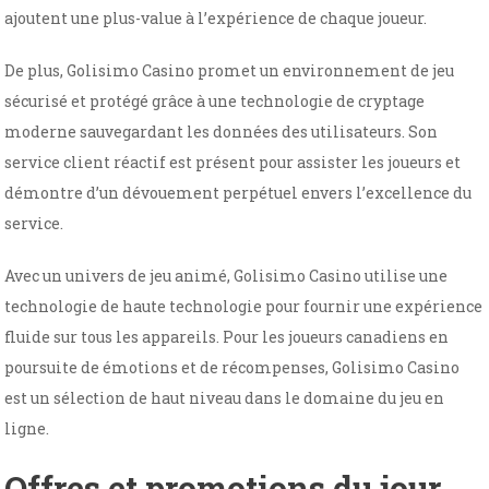
ajoutent une plus-value à l’expérience de chaque joueur.
De plus, Golisimo Casino promet un environnement de jeu
sécurisé et protégé grâce à une technologie de cryptage
moderne sauvegardant les données des utilisateurs. Son
service client réactif est présent pour assister les joueurs et
démontre d’un dévouement perpétuel envers l’excellence du
service.
Avec un univers de jeu animé, Golisimo Casino utilise une
technologie de haute technologie pour fournir une expérience
fluide sur tous les appareils. Pour les joueurs canadiens en
poursuite de émotions et de récompenses, Golisimo Casino
est un sélection de haut niveau dans le domaine du jeu en
ligne.
Offres et promotions du jour