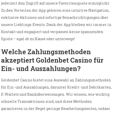
jederzeit den Zugriff auf unsere Favoritenspiele ermöglicht.
Zu den Vorteilen der App gehören eine intuitive Navigation,
exklusive Aktionen und sofortige Benachrichtigungen über
unsere Lieblings-Events. Dank der App bleiben wir immer in
Kontakt und engagiert und verpassen keine spannenden
Spiele – egal ob zu Hause oder unterwegs!
Welche Zahlungsmethoden
akzeptiert Goldenbet Casino für
Ein- und Auszahlungen?
Goldenbet Casino bietet eine Auswahl an Zahlungsmethoden
für Ein- und Auszahlungen, darunter Kredit- und Debitkarten,
E-Wallets und Banküberweisungen. Wir wissen, wie wichtig
schnelle Transaktionen sind, und diese Methoden
garantieren in der Regel geringe Bearbeitungszeiten, sodass