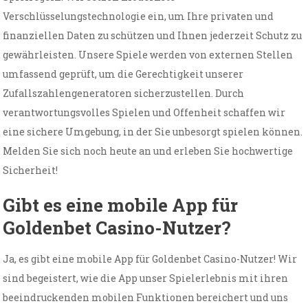
Verschlüsselungstechnologie ein, um Ihre privaten und
finanziellen Daten zu schützen und Ihnen jederzeit Schutz zu
gewährleisten. Unsere Spiele werden von externen Stellen
umfassend geprüft, um die Gerechtigkeit unserer
Zufallszahlengeneratoren sicherzustellen. Durch
verantwortungsvolles Spielen und Offenheit schaffen wir
eine sichere Umgebung, in der Sie unbesorgt spielen können.
Melden Sie sich noch heute an und erleben Sie hochwertige
Sicherheit!
Gibt es eine mobile App für
Goldenbet Casino-Nutzer?
Ja, es gibt eine mobile App für Goldenbet Casino-Nutzer! Wir
sind begeistert, wie die App unser Spielerlebnis mit ihren
beeindruckenden mobilen Funktionen bereichert und uns