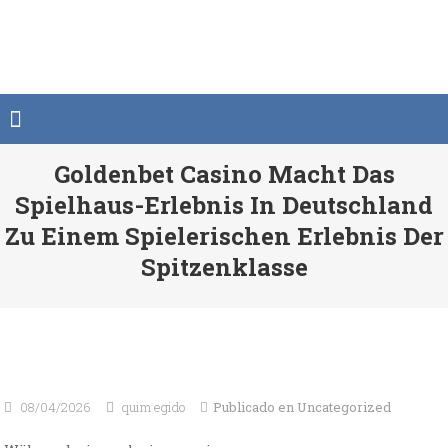
Saltar
al
contenido
Goldenbet Casino Macht Das
Spielhaus-Erlebnis In Deutschland
Zu Einem Spielerischen Erlebnis Der
Spitzenklasse
08/04/2026
quim egido
Publicado en
Uncategorized