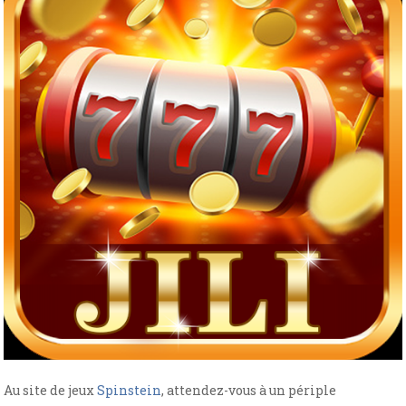
Au site de jeux
Spinstein
, attendez-vous à un périple