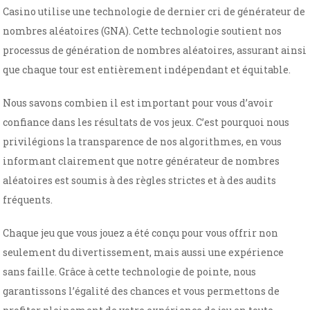
Casino utilise une technologie de dernier cri de générateur de
nombres aléatoires (GNA). Cette technologie soutient nos
processus de génération de nombres aléatoires, assurant ainsi
que chaque tour est entièrement indépendant et équitable.
Nous savons combien il est important pour vous d’avoir
confiance dans les résultats de vos jeux. C’est pourquoi nous
privilégions la transparence de nos algorithmes, en vous
informant clairement que notre générateur de nombres
aléatoires est soumis à des règles strictes et à des audits
fréquents.
Chaque jeu que vous jouez a été conçu pour vous offrir non
seulement du divertissement, mais aussi une expérience
sans faille. Grâce à cette technologie de pointe, nous
garantissons l’égalité des chances et vous permettons de