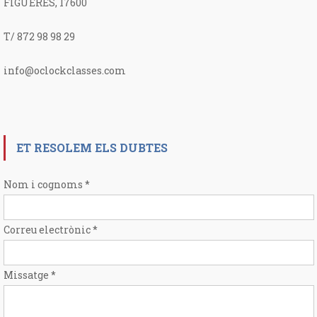
FIGUERES, 17600
T/ 872 98 98 29
info@oclockclasses.com
ET RESOLEM ELS DUBTES
Nom i cognoms
*
Correu electrònic
*
Missatge
*