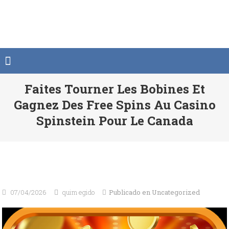
Saltar
al
contenido
Faites Tourner Les Bobines Et
Gagnez Des Free Spins Au Casino
Spinstein Pour Le Canada
07/04/2026
quim egido
Publicado en
Uncategorized