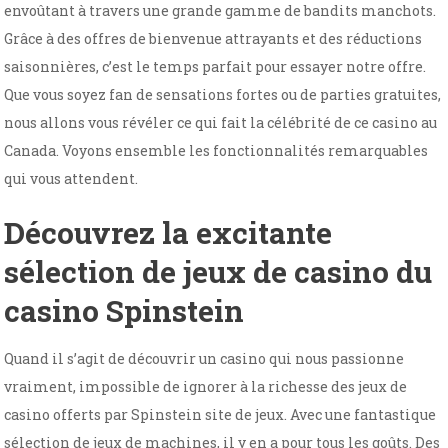
envoûtant à travers une grande gamme de bandits manchots.
Grâce à des offres de bienvenue attrayants et des réductions
saisonnières, c’est le temps parfait pour essayer notre offre.
Que vous soyez fan de sensations fortes ou de parties gratuites,
nous allons vous révéler ce qui fait la célébrité de ce casino au
Canada. Voyons ensemble les fonctionnalités remarquables
qui vous attendent.
Découvrez la excitante
sélection de jeux de casino du
casino Spinstein
Quand il s’agit de découvrir un casino qui nous passionne
vraiment, impossible de ignorer à la richesse des jeux de
casino offerts par Spinstein site de jeux. Avec une fantastique
sélection de jeux de machines, il y en a pour tous les goûts. Des