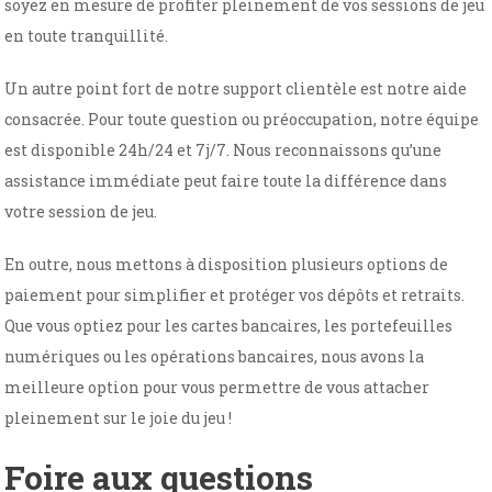
soyez en mesure de profiter pleinement de vos sessions de jeu
en toute tranquillité.
Un autre point fort de notre support clientèle est notre aide
consacrée. Pour toute question ou préoccupation, notre équipe
est disponible 24h/24 et 7j/7. Nous reconnaissons qu’une
assistance immédiate peut faire toute la différence dans
votre session de jeu.
En outre, nous mettons à disposition plusieurs options de
paiement pour simplifier et protéger vos dépôts et retraits.
Que vous optiez pour les cartes bancaires, les portefeuilles
numériques ou les opérations bancaires, nous avons la
meilleure option pour vous permettre de vous attacher
pleinement sur le joie du jeu !
Foire aux questions