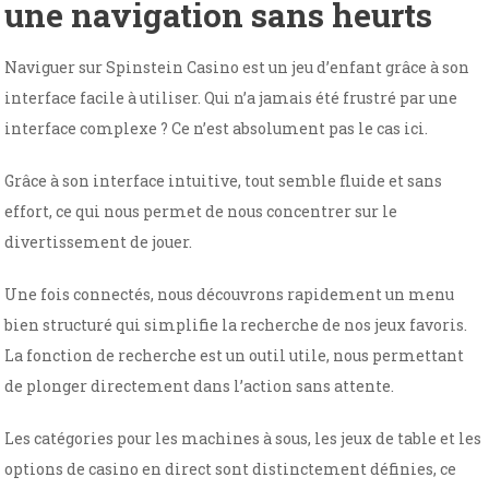
une navigation sans heurts
Naviguer sur Spinstein Casino est un jeu d’enfant grâce à son
interface facile à utiliser. Qui n’a jamais été frustré par une
interface complexe ? Ce n’est absolument pas le cas ici.
Grâce à son interface intuitive, tout semble fluide et sans
effort, ce qui nous permet de nous concentrer sur le
divertissement de jouer.
Une fois connectés, nous découvrons rapidement un menu
bien structuré qui simplifie la recherche de nos jeux favoris.
La fonction de recherche est un outil utile, nous permettant
de plonger directement dans l’action sans attente.
Les catégories pour les machines à sous, les jeux de table et les
options de casino en direct sont distinctement définies, ce