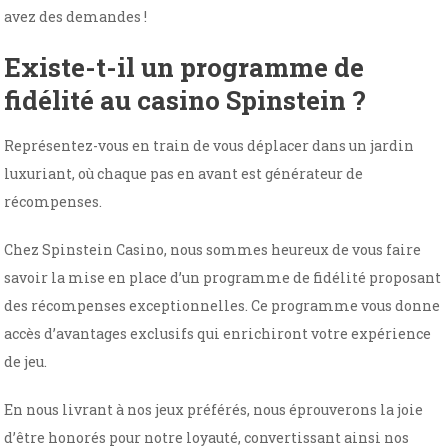
avez des demandes !
Existe-t-il un programme de
fidélité au casino Spinstein ?
Représentez-vous en train de vous déplacer dans un jardin
luxuriant, où chaque pas en avant est générateur de
récompenses.
Chez Spinstein Casino, nous sommes heureux de vous faire
savoir la mise en place d’un programme de fidélité proposant
des récompenses exceptionnelles. Ce programme vous donne
accès d’avantages exclusifs qui enrichiront votre expérience
de jeu.
En nous livrant à nos jeux préférés, nous éprouverons la joie
d’être honorés pour notre loyauté, convertissant ainsi nos