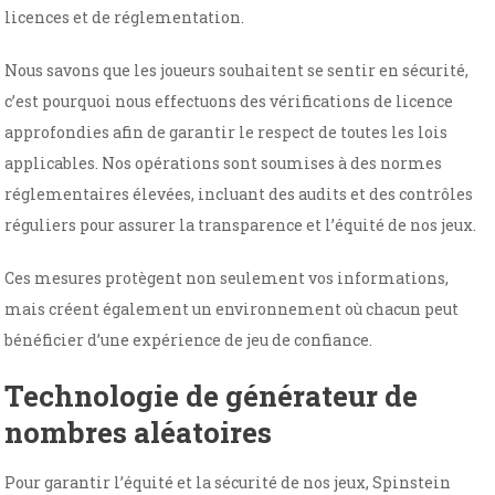
licences et de réglementation.
Nous savons que les joueurs souhaitent se sentir en sécurité,
c’est pourquoi nous effectuons des vérifications de licence
approfondies afin de garantir le respect de toutes les lois
applicables. Nos opérations sont soumises à des normes
réglementaires élevées, incluant des audits et des contrôles
réguliers pour assurer la transparence et l’équité de nos jeux.
Ces mesures protègent non seulement vos informations,
mais créent également un environnement où chacun peut
bénéficier d’une expérience de jeu de confiance.
Technologie de générateur de
nombres aléatoires
Pour garantir l’équité et la sécurité de nos jeux, Spinstein