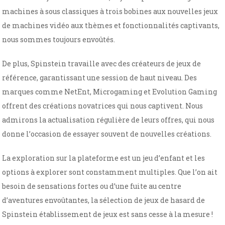
machines à sous classiques à trois bobines aux nouvelles jeux
de machines vidéo aux thèmes et fonctionnalités captivants,
nous sommes toujours envoûtés.
De plus, Spinstein travaille avec des créateurs de jeux de
référence, garantissant une session de haut niveau. Des
marques comme NetEnt, Microgaming et Evolution Gaming
offrent des créations novatrices qui nous captivent. Nous
admirons la actualisation régulière de leurs offres, qui nous
donne l’occasion de essayer souvent de nouvelles créations.
La exploration sur la plateforme est un jeu d’enfant et les
options à explorer sont constamment multiples. Que l’on ait
besoin de sensations fortes ou d’une fuite au centre
d’aventures envoûtantes, la sélection de jeux de hasard de
Spinstein établissement de jeux est sans cesse à la mesure !