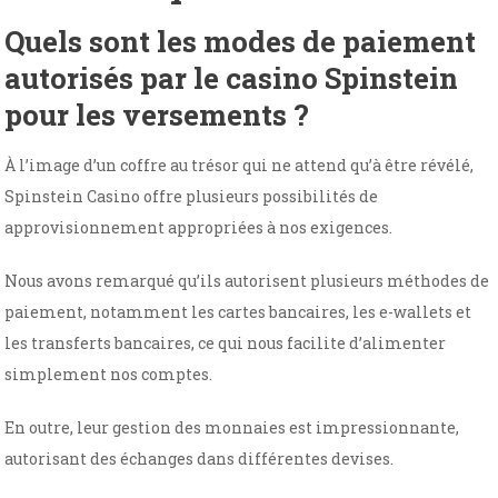
Quels sont les modes de paiement
autorisés par le casino Spinstein
pour les versements ?
À l’image d’un coffre au trésor qui ne attend qu’à être révélé,
Spinstein Casino offre plusieurs possibilités de
approvisionnement appropriées à nos exigences.
Nous avons remarqué qu’ils autorisent plusieurs méthodes de
paiement, notamment les cartes bancaires, les e-wallets et
les transferts bancaires, ce qui nous facilite d’alimenter
simplement nos comptes.
En outre, leur gestion des monnaies est impressionnante,
autorisant des échanges dans différentes devises.