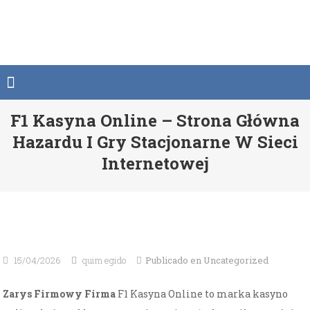
Saltar
al
contenido
F1 Kasyna Online – Strona Główna
Hazardu I Gry Stacjonarne W Sieci
Internetowej
15/04/2026
quim egido
Publicado en
Uncategorized
Zarys Firmowy Firma
F1 Kasyna Online to marka kasyno