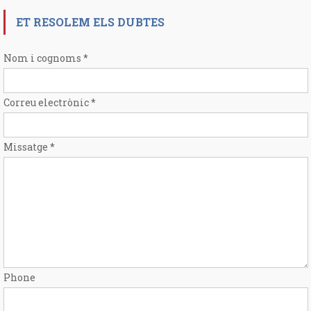
ET RESOLEM ELS DUBTES
Nom i cognoms
*
Correu electrònic
*
Missatge
*
Phone