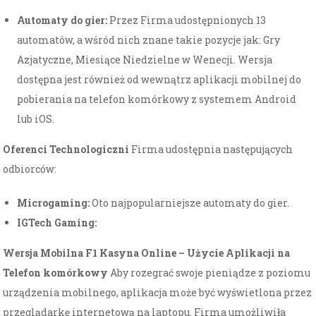
Automaty do gier:
Przez Firma udostępnionych 13
automatów, a wśród nich znane takie pozycje jak: Gry
Azjatyczne, Miesiące Niedzielne w Wenecji. Wersja
dostępna jest również od wewnątrz aplikacji mobilnej do
pobierania na telefon komórkowy z systemem Android
lub iOS.
Oferenci Technologiczni
Firma udostępnia następujących
odbiorców:
Microgaming:
Oto najpopularniejsze automaty do gier.
IGTech Gaming:
Wersja Mobilna F1 Kasyna Online – Użycie Aplikacji na
Telefon komórkowy
Aby rozegrać swoje pieniądze z poziomu
urządzenia mobilnego, aplikacja może być wyświetlona przez
przeglądarkę internetową na laptopu. Firma umożliwiła