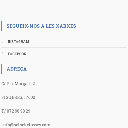
entradas
SEGUEIX-NOS A LES XARXES
INSTAGRAM
FACEBOOK
ADREÇA
C/ Pi i Margall, 2
FIGUERES, 17600
T/ 872 98 98 29
info@oclockclasses.com