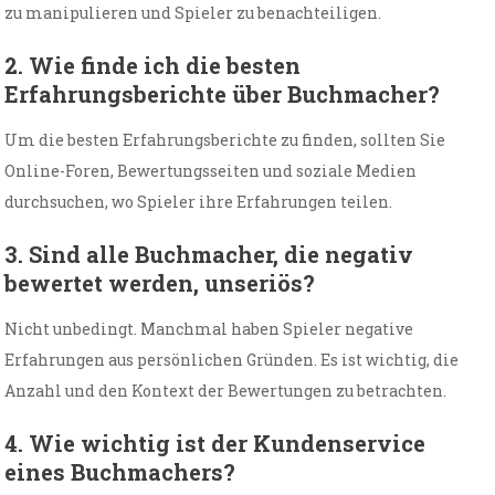
zu manipulieren und Spieler zu benachteiligen.
2. Wie finde ich die besten
Erfahrungsberichte über Buchmacher?
Um die besten Erfahrungsberichte zu finden, sollten Sie
Online-Foren, Bewertungsseiten und soziale Medien
durchsuchen, wo Spieler ihre Erfahrungen teilen.
3. Sind alle Buchmacher, die negativ
bewertet werden, unseriös?
Nicht unbedingt. Manchmal haben Spieler negative
Erfahrungen aus persönlichen Gründen. Es ist wichtig, die
Anzahl und den Kontext der Bewertungen zu betrachten.
4. Wie wichtig ist der Kundenservice
eines Buchmachers?