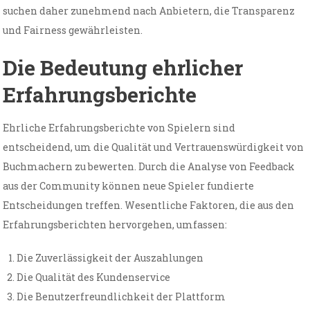
suchen daher zunehmend nach Anbietern, die Transparenz
und Fairness gewährleisten.
Die Bedeutung ehrlicher
Erfahrungsberichte
Ehrliche Erfahrungsberichte von Spielern sind
entscheidend, um die Qualität und Vertrauenswürdigkeit von
Buchmachern zu bewerten. Durch die Analyse von Feedback
aus der Community können neue Spieler fundierte
Entscheidungen treffen. Wesentliche Faktoren, die aus den
Erfahrungsberichten hervorgehen, umfassen:
Die Zuverlässigkeit der Auszahlungen
Die Qualität des Kundenservice
Die Benutzerfreundlichkeit der Plattform