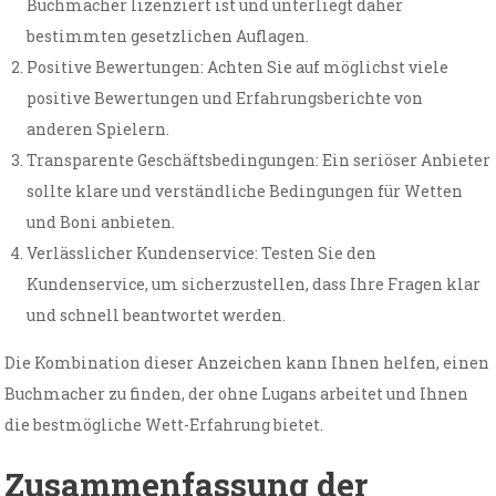
Buchmacher lizenziert ist und unterliegt daher
bestimmten gesetzlichen Auflagen.
Positive Bewertungen: Achten Sie auf möglichst viele
positive Bewertungen und Erfahrungsberichte von
anderen Spielern.
Transparente Geschäftsbedingungen: Ein seriöser Anbieter
sollte klare und verständliche Bedingungen für Wetten
und Boni anbieten.
Verlässlicher Kundenservice: Testen Sie den
Kundenservice, um sicherzustellen, dass Ihre Fragen klar
und schnell beantwortet werden.
Die Kombination dieser Anzeichen kann Ihnen helfen, einen
Buchmacher zu finden, der ohne Lugans arbeitet und Ihnen
die bestmögliche Wett-Erfahrung bietet.
Zusammenfassung der