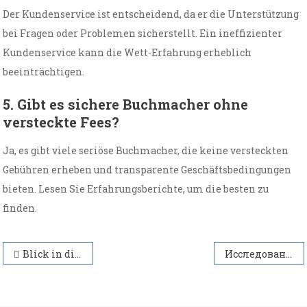
Der Kundenservice ist entscheidend, da er die Unterstützung
bei Fragen oder Problemen sicherstellt. Ein ineffizienter
Kundenservice kann die Wett-Erfahrung erheblich
beeinträchtigen.
5. Gibt es sichere Buchmacher ohne
versteckte Fees?
Ja, es gibt viele seriöse Buchmacher, die keine versteckten
Gebühren erheben und transparente Geschäftsbedingungen
bieten. Lesen Sie Erfahrungsberichte, um die besten zu
finden.
Navegación
Blick in die Zukunft: Übersicht über Sportwetten ohne Lug und Trug
Исследование Роскошных Проживаний рядом с Казино Пинко
de