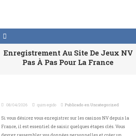
Saltar
al
contenido
Enregistrement Au Site De Jeux NV
Pas À Pas Pour La France
08/04/2026
quim egido
Publicado en
Uncategorized
Si vous désirez vous enregistrer sur les casinos NV depuis la
France, il est essentiel de saisir quelques étapes clés. Vous
devrez rassembler vos données personnelles et créer un