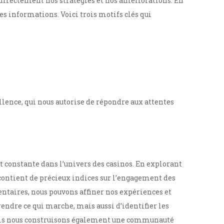
 directement nos stratégies et nos améliorations. En
des informations. Voici trois motifs clés qui
llence, qui nous autorise de répondre aux attentes
t constante dans l’univers des casinos. En explorant
contient de précieux indices sur l’engagement des
mentaires, nous pouvons affiner nos expériences et
rendre ce qui marche, mais aussi d’identifier les
, mais nous construisons également une communauté