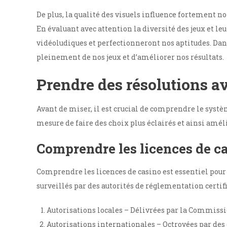
De plus, la qualité des visuels influence fortement
En évaluant avec attention la diversité des jeux et 
vidéoludiques et perfectionneront nos aptitudes. Dans
pleinement de nos jeux et d’améliorer nos résultats.
Prendre des résolutions av
Avant de miser, il est crucial de comprendre le syst
mesure de faire des choix plus éclairés et ainsi amél
Comprendre les licences de c
Comprendre les licences de casino est essentiel pour 
surveillés par des autorités de réglementation certifiés
Autorisations locales – Délivrées par la Commissio
Autorisations internationales – Octroyées par des