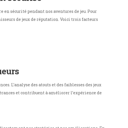
re en sécurité pendant nos aventures de jeu. Pour
eurs de jeux de réputation. Voici trois facteurs
ueurs
s. L’analyse des atouts et des faiblesses des jeux
pérances et contribuent à améliorer l’expérience de