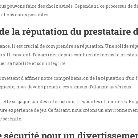
ous pouvons faire des choix avisés. Cependant, ce processus de d
et nos gains possibles.
e la réputation du prestataire 
iance, il est crucial de comprendre sa réputation. Une solide r
urs. Il convient d’examiner depuis combien de temps le prestatai
r sa fiabilité et son intégrité.
 permettent d’affiner notre compréhension de la réputation d’un 
gnable, nous devons prendre ces signaux d’alarme au sérieux.
; elle se gagne par des interactions fréquentes et honnêtes. En p
ure expérience de jeu. Ce faisant, nous créons un environnement
e sérénité.
 sécurité pour un divertissemen