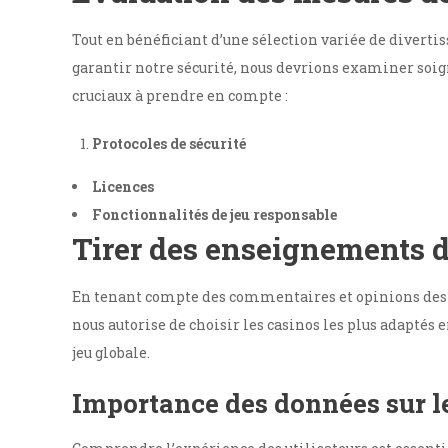
Tout en bénéficiant d’une sélection variée de divertis
garantir notre sécurité, nous devrions examiner soig
cruciaux à prendre en compte :
Protocoles de sécurité
Licences
Fonctionnalités de jeu responsable
Tirer des enseignements d
En tenant compte des commentaires et opinions des jo
nous autorise de choisir les casinos les plus adaptés
jeu globale.
Importance des données sur le