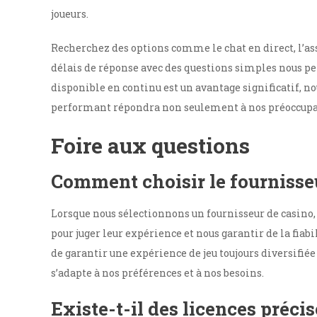
joueurs.
Recherchez des options comme le chat en direct, l’as
délais de réponse avec des questions simples nous perm
disponible en continu est un avantage significatif, n
performant répondra non seulement à nos préoccupatio
Foire aux questions
Comment choisir le fournisseu
Lorsque nous sélectionnons un fournisseur de casino, 
pour juger leur expérience et nous garantir de la fia
de garantir une expérience de jeu toujours diversifi
s’adapte à nos préférences et à nos besoins.
Existe-t-il des licences préci