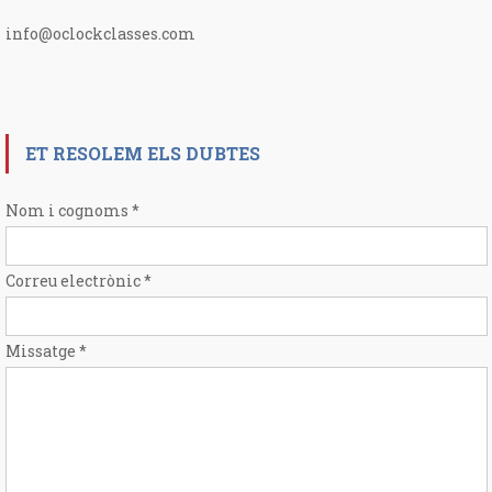
info@oclockclasses.com
ET RESOLEM ELS DUBTES
Nom i cognoms
*
Correu electrònic
*
Missatge
*