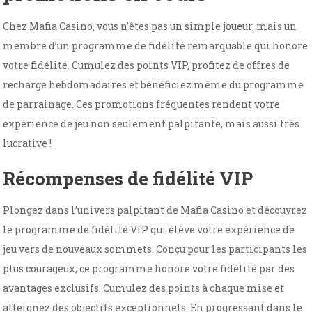
Chez Mafia Casino, vous n’êtes pas un simple joueur, mais un
membre d’un programme de fidélité remarquable qui honore
votre fidélité. Cumulez des points VIP, profitez de offres de
recharge hebdomadaires et bénéficiez même du programme
de parrainage. Ces promotions fréquentes rendent votre
expérience de jeu non seulement palpitante, mais aussi très
lucrative !
Récompenses de fidélité VIP
Plongez dans l’univers palpitant de Mafia Casino et découvrez
le programme de fidélité VIP qui élève votre expérience de
jeu vers de nouveaux sommets. Conçu pour les participants les
plus courageux, ce programme honore votre fidélité par des
avantages exclusifs. Cumulez des points à chaque mise et
atteignez des objectifs exceptionnels. En progressant dans le