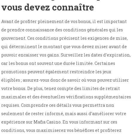
vous devez connaître
Avant de profiter pleinement de vos bonus, il est important
de prendre connaissance des conditions générales qui les
gouvernent. Ces conditions précisent les exigences de mise,
qui déterminent le montant que vous devez miser avant de
pouvoir encaisser vos gains. Surveillez les dates d’expiration,
car les bonus ont souvent une durée limitée. Certaines
promotions peuvent également restreindre les jeux
éligibles ; assurez-vous donc de savoir où vous pouvez utiliser
votre bonus. De plus, tenez compte des limites de retrait
maximales et des éventuelles vérifications supplémentaires
requises. Comprendre ces détails vous permettra non
seulement de rester informé, mais aussi d’améliorer votre
expérience sur Mafia Casino. En vous informant sur ces
conditions, vous maximiserez vos bénéfices et profiterez