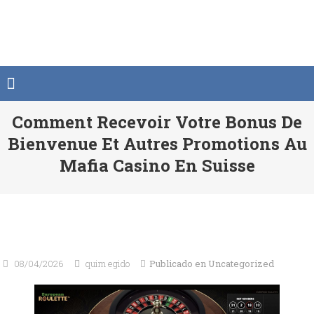
Saltar
al
contenido
Comment Recevoir Votre Bonus De
Bienvenue Et Autres Promotions Au
Mafia Casino En Suisse
08/04/2026
quim egido
Publicado en
Uncategorized