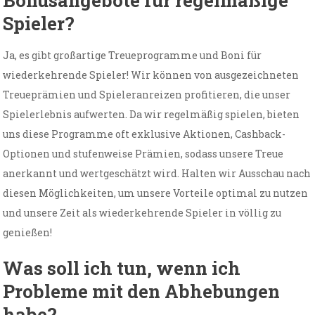
Spieler?
Ja, es gibt großartige Treueprogramme und Boni für
wiederkehrende Spieler! Wir können von ausgezeichneten
Treueprämien und Spieleranreizen profitieren, die unser
Spielerlebnis aufwerten. Da wir regelmäßig spielen, bieten
uns diese Programme oft exklusive Aktionen, Cashback-
Optionen und stufenweise Prämien, sodass unsere Treue
anerkannt und wertgeschätzt wird. Halten wir Ausschau nach
diesen Möglichkeiten, um unsere Vorteile optimal zu nutzen
und unsere Zeit als wiederkehrende Spieler in völlig zu
genießen!
Was soll ich tun, wenn ich
Probleme mit den Abhebungen
habe?