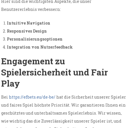
Hier sind die wichtigsten Aspekte, die unser
Benutzererlebnis verbessern:
Intuitive Navigation
Responsives Design
Personalisierungsoptionen
Integration von Nutzerfeedback
Engagement zu
Spielersicherheit und Fair
Play
Bei
https://efbets.eu/de-be/
hat die Sicherheit unserer Spieler
und faires Spiel höchste Priorität. Wir garantieren Ihnen ein
geschütztes und unterhaltsames Spielerlebnis. Wir wissen,
wie wichtig das die Zuverlässigkeit unserer Spieler ist, und