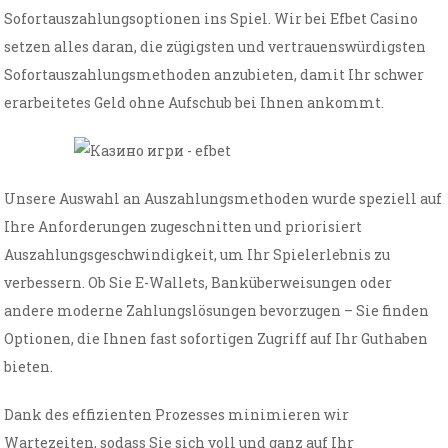
Sofortauszahlungsoptionen ins Spiel. Wir bei Efbet Casino
setzen alles daran, die zügigsten und vertrauenswürdigsten
Sofortauszahlungsmethoden anzubieten, damit Ihr schwer
erarbeitetes Geld ohne Aufschub bei Ihnen ankommt.
Unsere Auswahl an Auszahlungsmethoden wurde speziell auf
Ihre Anforderungen zugeschnitten und priorisiert
Auszahlungsgeschwindigkeit, um Ihr Spielerlebnis zu
verbessern. Ob Sie E-Wallets, Banküberweisungen oder
andere moderne Zahlungslösungen bevorzugen – Sie finden
Optionen, die Ihnen fast sofortigen Zugriff auf Ihr Guthaben
bieten.
Dank des effizienten Prozesses minimieren wir
Wartezeiten, sodass Sie sich voll und ganz auf Ihr