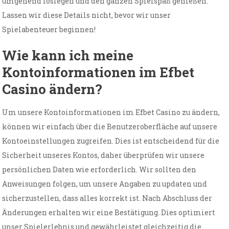
umgehend loslegen und den ganzen Spielspaß genießen.
Lassen wir diese Details nicht, bevor wir unser
Spielabenteuer beginnen!
Wie kann ich meine
Kontoinformationen im Efbet
Casino ändern?
Um unsere Kontoinformationen im Efbet Casino zu ändern,
können wir einfach über die Benutzeroberfläche auf unsere
Kontoeinstellungen zugreifen. Dies ist entscheidend für die
Sicherheit unseres Kontos, daher überprüfen wir unsere
persönlichen Daten wie erforderlich. Wir sollten den
Anweisungen folgen, um unsere Angaben zu updaten und
sicherzustellen, dass alles korrekt ist. Nach Abschluss der
Änderungen erhalten wir eine Bestätigung. Dies optimiert
unser Spielerlebnis und gewährleistet gleichzeitig die