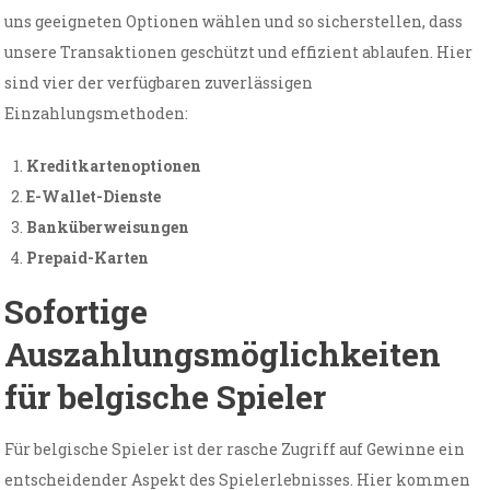
uns geeigneten Optionen wählen und so sicherstellen, dass
unsere Transaktionen geschützt und effizient ablaufen. Hier
sind vier der verfügbaren zuverlässigen
Einzahlungsmethoden:
Kreditkartenoptionen
E-Wallet-Dienste
Banküberweisungen
Prepaid-Karten
Sofortige
Auszahlungsmöglichkeiten
für belgische Spieler
Für belgische Spieler ist der rasche Zugriff auf Gewinne ein
entscheidender Aspekt des Spielerlebnisses. Hier kommen