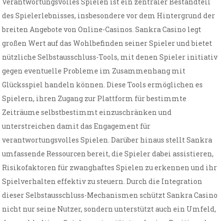
Verantwortungsvolles Spielen ist ein zentraler Bestandteil
des Spielerlebnisses, insbesondere vor dem Hintergrund der
breiten Angebote von Online-Casinos. Sankra Casino legt
großen Wert auf das Wohlbefinden seiner Spieler und bietet
nützliche Selbstausschluss-Tools, mit denen Spieler initiativ
gegen eventuelle Probleme im Zusammenhang mit
Glücksspiel handeln können. Diese Tools ermöglichen es
Spielern, ihren Zugang zur Plattform für bestimmte
Zeiträume selbstbestimmt einzuschränken und
unterstreichen damit das Engagement für
verantwortungsvolles Spielen. Darüber hinaus stellt Sankra
umfassende Ressourcen bereit, die Spieler dabei assistieren,
Risikofaktoren für zwanghaftes Spielen zu erkennen und ihr
Spielverhalten effektiv zu steuern. Durch die Integration
dieser Selbstausschluss-Mechanismen schützt Sankra Casino
nicht nur seine Nutzer, sondern unterstützt auch ein Umfeld,