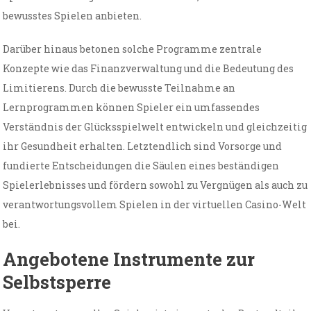
bewusstes Spielen anbieten.
Darüber hinaus betonen solche Programme zentrale
Konzepte wie das Finanzverwaltung und die Bedeutung des
Limitierens. Durch die bewusste Teilnahme an
Lernprogrammen können Spieler ein umfassendes
Verständnis der Glücksspielwelt entwickeln und gleichzeitig
ihr Gesundheit erhalten. Letztendlich sind Vorsorge und
fundierte Entscheidungen die Säulen eines beständigen
Spielerlebnisses und fördern sowohl zu Vergnügen als auch zu
verantwortungsvollem Spielen in der virtuellen Casino-Welt
bei.
Angebotene Instrumente zur
Selbstsperre