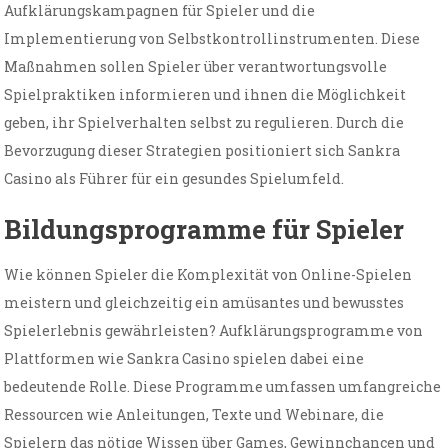
Aufklärungskampagnen für Spieler und die
Implementierung von Selbstkontrollinstrumenten. Diese
Maßnahmen sollen Spieler über verantwortungsvolle
Spielpraktiken informieren und ihnen die Möglichkeit
geben, ihr Spielverhalten selbst zu regulieren. Durch die
Bevorzugung dieser Strategien positioniert sich Sankra
Casino als Führer für ein gesundes Spielumfeld.
Bildungsprogramme für Spieler
Wie können Spieler die Komplexität von Online-Spielen
meistern und gleichzeitig ein amüsantes und bewusstes
Spielerlebnis gewährleisten? Aufklärungsprogramme von
Plattformen wie Sankra Casino spielen dabei eine
bedeutende Rolle. Diese Programme umfassen umfangreiche
Ressourcen wie Anleitungen, Texte und Webinare, die
Spielern das nötige Wissen über Games, Gewinnchancen und