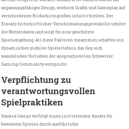
anpassungsfähiges Design, wodurch Grafik und Gameplay auf
verschiedenen Bildschirmgrößen intuitiv bleiben. Der
Einsatz fortschrittlicher Verschlüsselungsprotokolle schützt
die Nutzerdaten und sorgt für eine geschützte
Spielumgebung. All diese Faktoren zusammen schaffen ein
dynamisches mobiles Spielerlebnis, das den sich
wandelnden Vorlieben der anspruchsvollen Schweizer
Gaming-Community entspricht.
Verpflichtung zu
verantwortungsvollen
Spielpraktiken
Sankra Casino verfolgt einen initiierenden Ansatz für
bewusstes Spielen durch ausführliche