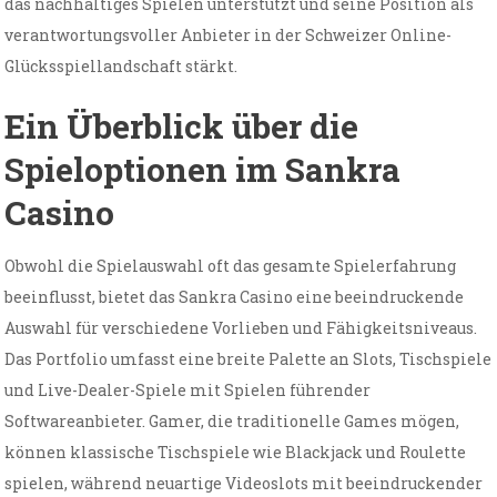
das nachhaltiges Spielen unterstützt und seine Position als
verantwortungsvoller Anbieter in der Schweizer Online-
Glücksspiellandschaft stärkt.
Ein Überblick über die
Spieloptionen im Sankra
Casino
Obwohl die Spielauswahl oft das gesamte Spielerfahrung
beeinflusst, bietet das Sankra Casino eine beeindruckende
Auswahl für verschiedene Vorlieben und Fähigkeitsniveaus.
Das Portfolio umfasst eine breite Palette an Slots, Tischspiele
und Live-Dealer-Spiele mit Spielen führender
Softwareanbieter. Gamer, die traditionelle Games mögen,
können klassische Tischspiele wie Blackjack und Roulette
spielen, während neuartige Videoslots mit beeindruckender