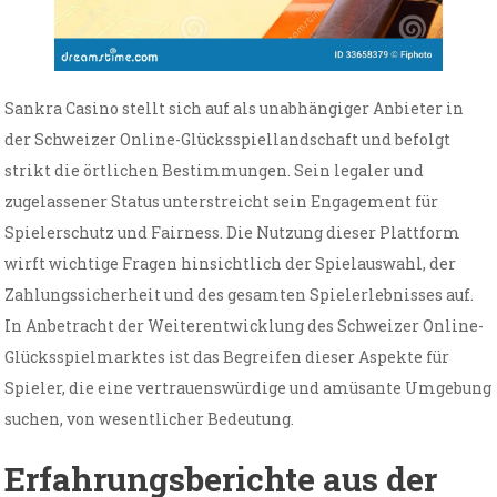
Sankra Casino stellt sich auf als unabhängiger Anbieter in
der Schweizer Online-Glücksspiellandschaft und befolgt
strikt die örtlichen Bestimmungen. Sein legaler und
zugelassener Status unterstreicht sein Engagement für
Spielerschutz und Fairness. Die Nutzung dieser Plattform
wirft wichtige Fragen hinsichtlich der Spielauswahl, der
Zahlungssicherheit und des gesamten Spielerlebnisses auf.
In Anbetracht der Weiterentwicklung des Schweizer Online-
Glücksspielmarktes ist das Begreifen dieser Aspekte für
Spieler, die eine vertrauenswürdige und amüsante Umgebung
suchen, von wesentlicher Bedeutung.
Erfahrungsberichte aus der