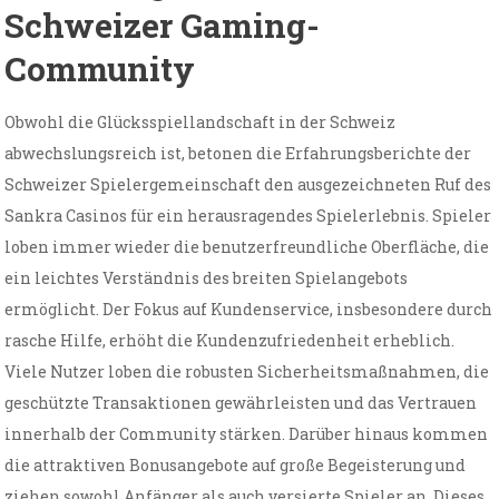
Schweizer Gaming-
Community
Obwohl die Glücksspiellandschaft in der Schweiz
abwechslungsreich ist, betonen die Erfahrungsberichte der
Schweizer Spielergemeinschaft den ausgezeichneten Ruf des
Sankra Casinos für ein herausragendes Spielerlebnis. Spieler
loben immer wieder die benutzerfreundliche Oberfläche, die
ein leichtes Verständnis des breiten Spielangebots
ermöglicht. Der Fokus auf Kundenservice, insbesondere durch
rasche Hilfe, erhöht die Kundenzufriedenheit erheblich.
Viele Nutzer loben die robusten Sicherheitsmaßnahmen, die
geschützte Transaktionen gewährleisten und das Vertrauen
innerhalb der Community stärken. Darüber hinaus kommen
die attraktiven Bonusangebote auf große Begeisterung und
ziehen sowohl Anfänger als auch versierte Spieler an. Dieses