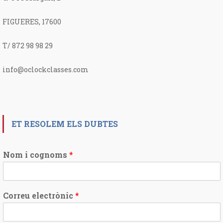
FIGUERES, 17600
T/ 872 98 98 29
info@oclockclasses.com
ET RESOLEM ELS DUBTES
Nom i cognoms
*
Correu electrònic
*