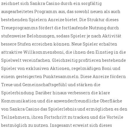
zeichnet sich Sankra Casino durch ein sorgfältig
ausgearbeitetes Programm aus, das sowohl neuen als auch
bestehenden Spielern Anreize bietet. Die Struktur dieses
Treueprogramms fördert die fortlaufende Nutzung durch
stufenweise Belohnungen, sodass Spieler je nach Aktivität
bessere Stufen erreichen können. Neue Spieler erhalten
attraktive Willkommensboni, die ihnen den Einstieg in die
Spielwelt vereinfachen. Gleichzeitig profitieren bestehende
Spieler von exklusiven Aktionen, regelmäßigen Boni und
einem gesteigerten Punktesammeln. Diese Anreize fördern
Treue und Gemeinschaftsgefühl und stärken die
Spielerbindung. Darüber hinaus verbessern die klare
Kommunikation und die anwenderfreundliche Oberfläche
von Sankra Casino das Spielerlebnis und ermöglichen es den
Teilnehmern, ihren Fortschritt zu tracken und die Vorteile
bestmöglich zu nutzen. Insgesamt erweist sich dieses