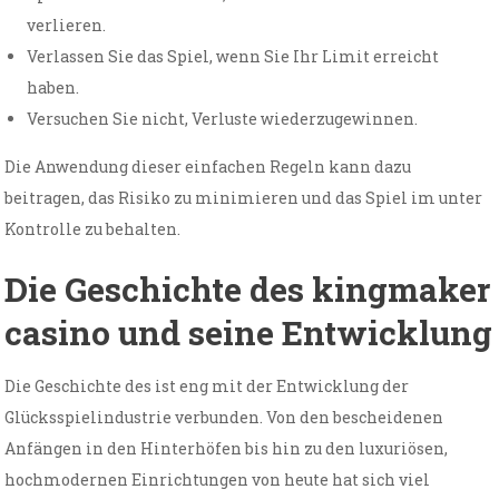
verlieren.
Verlassen Sie das Spiel, wenn Sie Ihr Limit erreicht
haben.
Versuchen Sie nicht, Verluste wiederzugewinnen.
Die Anwendung dieser einfachen Regeln kann dazu
beitragen, das Risiko zu minimieren und das Spiel im
unter
Kontrolle zu behalten.
Die Geschichte des kingmaker
casino und seine Entwicklung
Die Geschichte des
ist eng mit der Entwicklung der
Glücksspielindustrie verbunden. Von den bescheidenen
Anfängen in den Hinterhöfen bis hin zu den luxuriösen,
hochmodernen Einrichtungen von heute hat sich viel