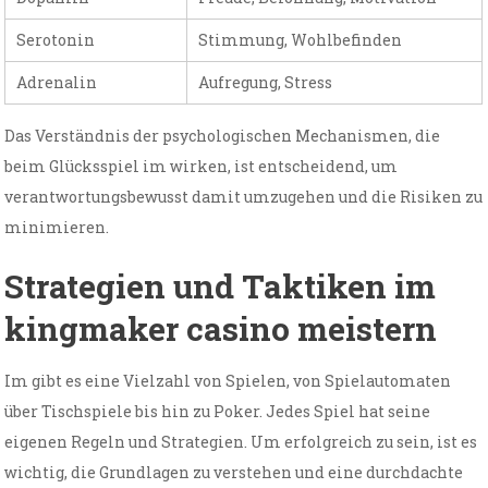
Serotonin
Stimmung, Wohlbefinden
Adrenalin
Aufregung, Stress
Das Verständnis der psychologischen Mechanismen, die
beim Glücksspiel im
wirken, ist entscheidend, um
verantwortungsbewusst damit umzugehen und die Risiken zu
minimieren.
Strategien und Taktiken im
kingmaker casino meistern
Im
gibt es eine Vielzahl von Spielen, von Spielautomaten
über Tischspiele bis hin zu Poker. Jedes Spiel hat seine
eigenen Regeln und Strategien. Um erfolgreich zu sein, ist es
wichtig, die Grundlagen zu verstehen und eine durchdachte