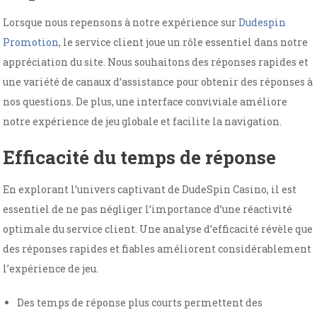
Lorsque nous repensons à notre expérience sur
Dudespin
Promotion
, le service client joue un rôle essentiel dans notre
appréciation du site. Nous souhaitons des réponses rapides et
une variété de canaux d’assistance pour obtenir des réponses à
nos questions. De plus, une interface conviviale améliore
notre expérience de jeu globale et facilite la navigation.
Efficacité du temps de réponse
En explorant l’univers captivant de DudeSpin Casino, il est
essentiel de ne pas négliger l’importance d’une réactivité
optimale du service client. Une analyse d’efficacité révèle que
des réponses rapides et fiables améliorent considérablement
l’expérience de jeu.
Des temps de réponse plus courts permettent des