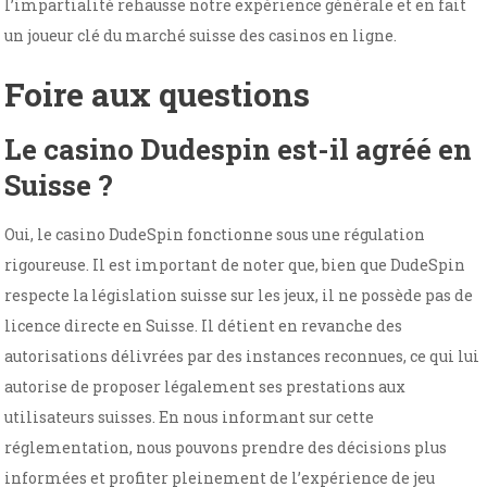
l’impartialité rehausse notre expérience générale et en fait
un joueur clé du marché suisse des casinos en ligne.
Foire aux questions
Le casino Dudespin est-il agréé en
Suisse ?
Oui, le casino DudeSpin fonctionne sous une régulation
rigoureuse. Il est important de noter que, bien que DudeSpin
respecte la législation suisse sur les jeux, il ne possède pas de
licence directe en Suisse. Il détient en revanche des
autorisations délivrées par des instances reconnues, ce qui lui
autorise de proposer légalement ses prestations aux
utilisateurs suisses. En nous informant sur cette
réglementation, nous pouvons prendre des décisions plus
informées et profiter pleinement de l’expérience de jeu