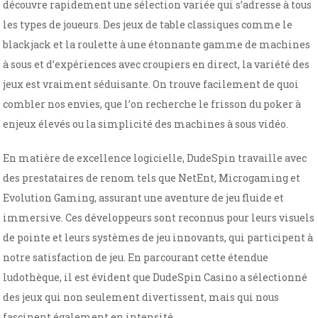
découvre rapidement une sélection variée qui s’adresse à tous
les types de joueurs. Des jeux de table classiques comme le
blackjack et la roulette à une étonnante gamme de machines
à sous et d’expériences avec croupiers en direct, la variété des
jeux est vraiment séduisante. On trouve facilement de quoi
combler nos envies, que l’on recherche le frisson du poker à
enjeux élevés ou la simplicité des machines à sous vidéo.
En matière de excellence logicielle, DudeSpin travaille avec
des prestataires de renom tels que NetEnt, Microgaming et
Evolution Gaming, assurant une aventure de jeu fluide et
immersive. Ces développeurs sont reconnus pour leurs visuels
de pointe et leurs systèmes de jeu innovants, qui participent à
notre satisfaction de jeu. En parcourant cette étendue
ludothèque, il est évident que DudeSpin Casino a sélectionné
des jeux qui non seulement divertissent, mais qui nous
fascinent également en intensité.