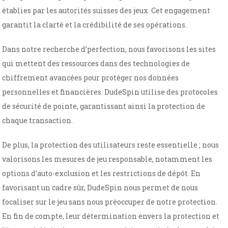
établies par les autorités suisses des jeux. Cet engagement
garantit la clarté et la crédibilité de ses opérations.
Dans notre recherche d’perfection, nous favorisons les sites
qui mettent des ressources dans des technologies de
chiffrement avancées pour protéger nos données
personnelles et financières. DudeSpin utilise des protocoles
de sécurité de pointe, garantissant ainsi la protection de
chaque transaction.
De plus, la protection des utilisateurs reste essentielle ; nous
valorisons les mesures de jeu responsable, notamment les
options d’auto-exclusion et les restrictions de dépôt. En
favorisant un cadre sûr, DudeSpin nous permet de nous
focaliser sur le jeu sans nous préoccuper de notre protection.
En fin de compte, leur détermination envers la protection et