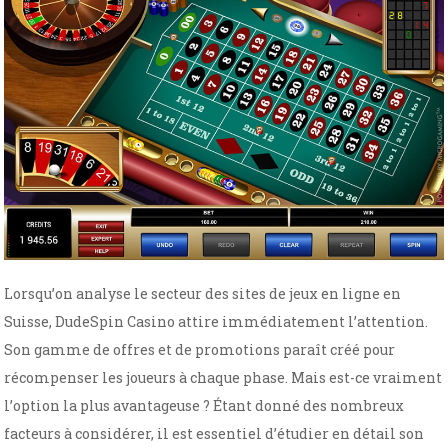
Lorsqu’on analyse le secteur des sites de jeux en ligne en
Suisse, DudeSpin Casino attire immédiatement l’attention.
Son gamme de offres et de promotions paraît créé pour
récompenser les joueurs à chaque phase. Mais est-ce vraiment
l’option la plus avantageuse ? Étant donné des nombreux
facteurs à considérer, il est essentiel d’étudier en détail son