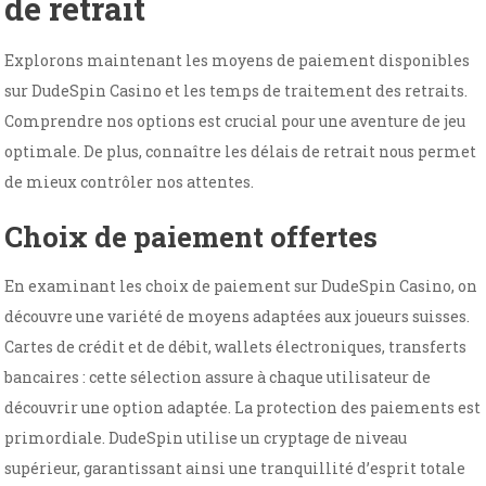
de retrait
Explorons maintenant les moyens de paiement disponibles
sur DudeSpin Casino et les temps de traitement des retraits.
Comprendre nos options est crucial pour une aventure de jeu
optimale. De plus, connaître les délais de retrait nous permet
de mieux contrôler nos attentes.
Choix de paiement offertes
En examinant les choix de paiement sur DudeSpin Casino, on
découvre une variété de moyens adaptées aux joueurs suisses.
Cartes de crédit et de débit, wallets électroniques, transferts
bancaires : cette sélection assure à chaque utilisateur de
découvrir une option adaptée. La protection des paiements est
primordiale. DudeSpin utilise un cryptage de niveau
supérieur, garantissant ainsi une tranquillité d’esprit totale