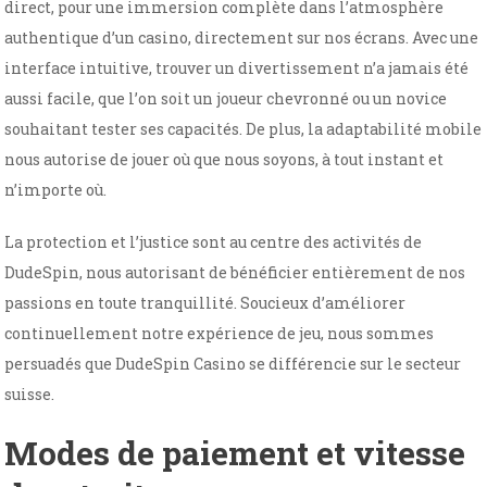
direct, pour une immersion complète dans l’atmosphère
authentique d’un casino, directement sur nos écrans. Avec une
interface intuitive, trouver un divertissement n’a jamais été
aussi facile, que l’on soit un joueur chevronné ou un novice
souhaitant tester ses capacités. De plus, la adaptabilité mobile
nous autorise de jouer où que nous soyons, à tout instant et
n’importe où.
La protection et l’justice sont au centre des activités de
DudeSpin, nous autorisant de bénéficier entièrement de nos
passions en toute tranquillité. Soucieux d’améliorer
continuellement notre expérience de jeu, nous sommes
persuadés que DudeSpin Casino se différencie sur le secteur
suisse.
Modes de paiement et vitesse