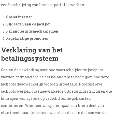
een beschrijving van hoe jackpotinleg werken:
Spelerinzetten
Bijdragen aan de jackpot
Financieringsmechanismen
Regelmatige promoties
Verklaring van het
betalingssysteem
Gezien de opwinding over hoe voortschrijdende jackpots
worden gefinancierd, is het belangrijk te begrijpen hoe deze
jackpots daadwerkelijk worden uitbetaald. Progressieve
jackpots werken via ingewikkelde uitbetalingsstructuren die
bijdragen van spelers op verschillende gokkasten
combineren. Wanneer we spelen, gaat een klein deel van
elke inzet naar de jackpot, waardoor deze in de loop van de