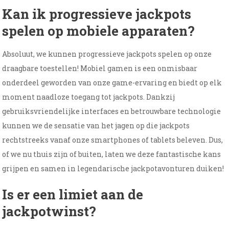
Kan ik progressieve jackpots
spelen op mobiele apparaten?
Absoluut, we kunnen progressieve jackpots spelen op onze
draagbare toestellen! Mobiel gamen is een onmisbaar
onderdeel geworden van onze game-ervaring en biedt op elk
moment naadloze toegang tot jackpots. Dankzij
gebruiksvriendelijke interfaces en betrouwbare technologie
kunnen we de sensatie van het jagen op die jackpots
rechtstreeks vanaf onze smartphones of tablets beleven. Dus,
of we nu thuis zijn of buiten, laten we deze fantastische kans
grijpen en samen in legendarische jackpotavonturen duiken!
Is er een limiet aan de
jackpotwinst?