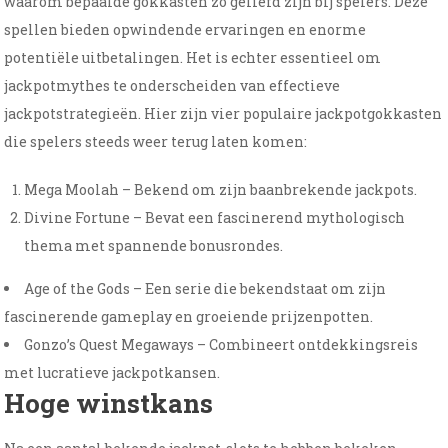
waarom bepaalde gokkasten zo geliefd zijn bij spelers. Deze
spellen bieden opwindende ervaringen en enorme
potentiële uitbetalingen. Het is echter essentieel om
jackpotmythes te onderscheiden van effectieve
jackpotstrategieën. Hier zijn vier populaire jackpotgokkasten
die spelers steeds weer terug laten komen:
Mega Moolah – Bekend om zijn baanbrekende jackpots.
Divine Fortune – Bevat een fascinerend mythologisch
thema met spannende bonusrondes.
Age of the Gods – Een serie die bekendstaat om zijn
fascinerende gameplay en groeiende prijzenpotten.
Gonzo’s Quest Megaways – Combineert ontdekkingsreis
met lucratieve jackpotkansen.
Hoge winstkans