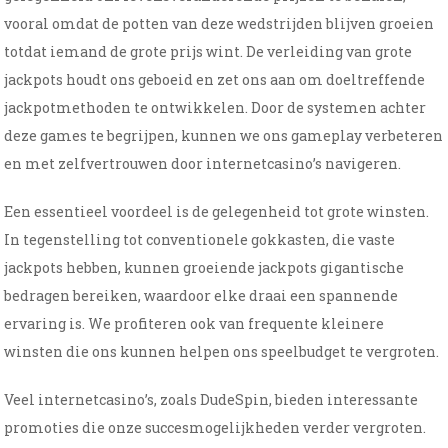
vooral omdat de potten van deze wedstrijden blijven groeien
totdat iemand de grote prijs wint. De verleiding van grote
jackpots houdt ons geboeid en zet ons aan om doeltreffende
jackpotmethoden te ontwikkelen. Door de systemen achter
deze games te begrijpen, kunnen we ons gameplay verbeteren
en met zelfvertrouwen door internetcasino’s navigeren.
Een essentieel voordeel is de gelegenheid tot grote winsten.
In tegenstelling tot conventionele gokkasten, die vaste
jackpots hebben, kunnen groeiende jackpots gigantische
bedragen bereiken, waardoor elke draai een spannende
ervaring is. We profiteren ook van frequente kleinere
winsten die ons kunnen helpen ons speelbudget te vergroten.
Veel internetcasino’s, zoals DudeSpin, bieden interessante
promoties die onze succesmogelijkheden verder vergroten.