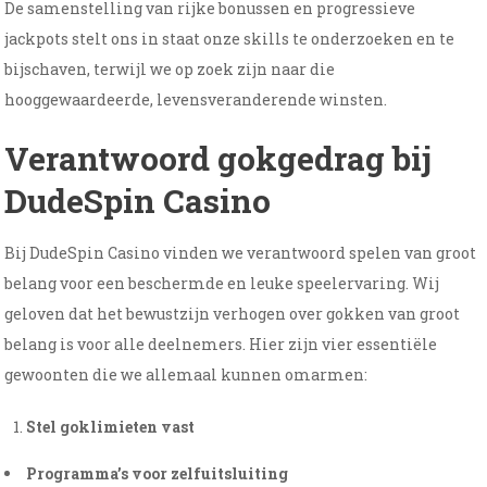
De samenstelling van rijke bonussen en progressieve
jackpots stelt ons in staat onze skills te onderzoeken en te
bijschaven, terwijl we op zoek zijn naar die
hooggewaardeerde, levensveranderende winsten.
Verantwoord gokgedrag bij
DudeSpin Casino
Bij DudeSpin Casino vinden we verantwoord spelen van groot
belang voor een beschermde en leuke speelervaring. Wij
geloven dat het bewustzijn verhogen over gokken van groot
belang is voor alle deelnemers. Hier zijn vier essentiële
gewoonten die we allemaal kunnen omarmen:
Stel goklimieten vast
Programma’s voor zelfuitsluiting