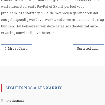
walletdiensten zoals PayPal of Skrill perfect voor
probleemloze stortingen. Beide methoden garanderen dat
ons geld spoedig wordt verwerkt, zodat we meteen aan de slag
kunnen. Het beheersen van deze betaalmethoden zal onze
ervaring aanzienlijk verbeteren!
Navegación
Mrbet Casino Games Variety and Experience
Spirited Luck at WinSpirit Casino
de
entradas
SEGUEIX-NOS A LES XARXES
INSTAGRAM