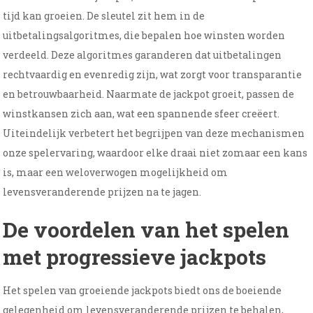
tijd kan groeien. De sleutel zit hem in de
uitbetalingsalgoritmes, die bepalen hoe winsten worden
verdeeld. Deze algoritmes garanderen dat uitbetalingen
rechtvaardig en evenredig zijn, wat zorgt voor transparantie
en betrouwbaarheid. Naarmate de jackpot groeit, passen de
winstkansen zich aan, wat een spannende sfeer creëert.
Uiteindelijk verbetert het begrijpen van deze mechanismen
onze spelervaring, waardoor elke draai niet zomaar een kans
is, maar een weloverwogen mogelijkheid om
levensveranderende prijzen na te jagen.
De voordelen van het spelen
met progressieve jackpots
Het spelen van groeiende jackpots biedt ons de boeiende
gelegenheid om levensveranderende prijzen te behalen,