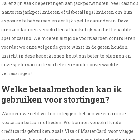
Ja, er zijn vaak beperkingen aan jackpotwinsten. Veel casino’s
hanteren jackpotlimieten of uitbetalingslimieten om hun
exposure te beheersen en eerlijk spel te garanderen. Deze
grenzen kunnen verschillen afhankelijk van het bepaalde
spel of casino. We moeten altijd de voorwaarden controleren
voordat we onze volgende grote winst in de gaten houden.
Inzicht in deze beperkingen helpt ons beter te plannen en
onze spelervaring te verbeteren zonder onverwachte
verrassingen!
Welke betaalmethoden kan ik
gebruiken voor stortingen?
Wanneer we geld willen inleggen, hebben we een ruime
keuze aan betaalmethoden. We kunnen verschillende
creditcards gebruiken, zoals Visa of MasterCard, voor vlugge
transacties. Als we de voorkeur geven aan iets actueels, zijn e-