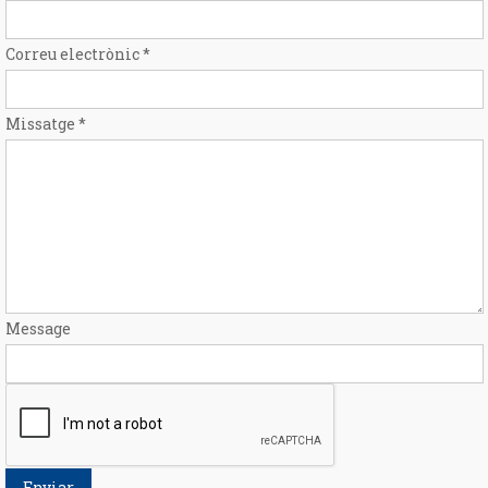
Correu electrònic
*
Missatge
*
Message
Enviar