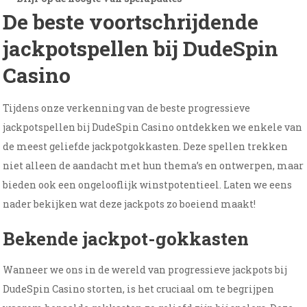
De beste voortschrijdende
jackpotspellen bij DudeSpin
Casino
Tijdens onze verkenning van de beste progressieve
jackpotspellen bij DudeSpin Casino ontdekken we enkele van
de meest geliefde jackpotgokkasten. Deze spellen trekken
niet alleen de aandacht met hun thema’s en ontwerpen, maar
bieden ook een ongelooflijk winstpotentieel. Laten we eens
nader bekijken wat deze jackpots zo boeiend maakt!
Bekende jackpot-gokkasten
Wanneer we ons in de wereld van progressieve jackpots bij
DudeSpin Casino storten, is het cruciaal om te begrijpen