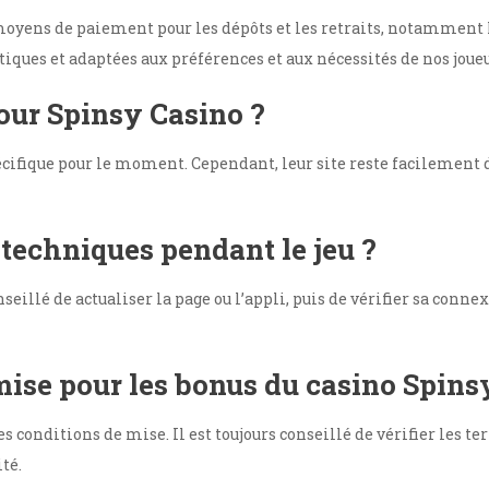
oyens de paiement pour les dépôts et les retraits, notamment le
tiques et adaptées aux préférences et aux nécessités de nos joueu
pour Spinsy Casino ?
cifique pour le moment. Cependant, leur site reste facilement d
s techniques pendant le jeu ?
nseillé de actualiser la page ou l’appli, puis de vérifier sa conne
 mise pour les bonus du casino Spins
es conditions de mise. Il est toujours conseillé de vérifier les t
té.