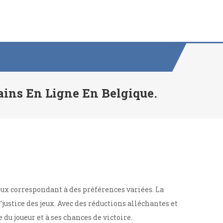
Gains En Ligne En Belgique.
jeux correspondant à des préférences variées. La
justice des jeux. Avec des réductions alléchantes et
u joueur et à ses chances de victoire.