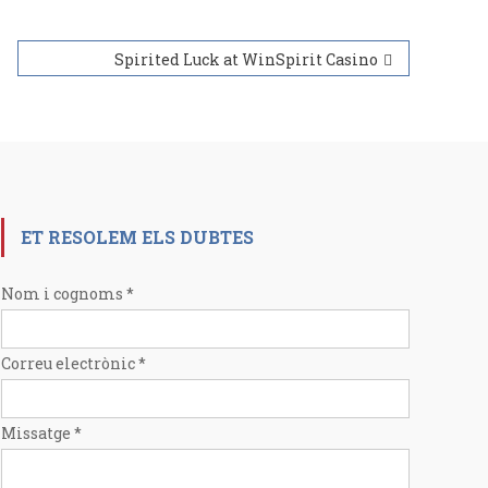
Spirited Luck at WinSpirit Casino
ET RESOLEM ELS DUBTES
Nom i cognoms
*
Correu electrònic
*
Missatge
*