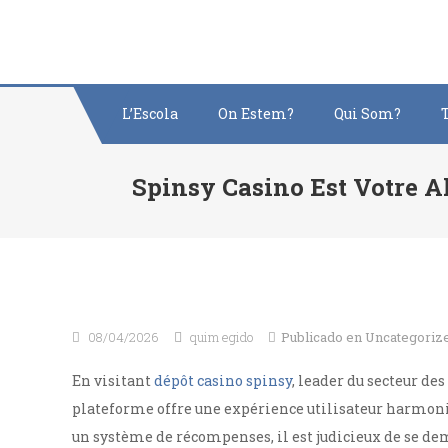
Saltar
al
contenido
L’Escola
On Estem?
Qui Som?
Spinsy Casino Est Votre Al
08/04/2026
quim egido
Publicado en
Uncategoriz
En visitant
dépôt casino spinsy
, leader du secteur de
plateforme offre une expérience utilisateur harmonieus
un système de récompenses, il est judicieux de se dem