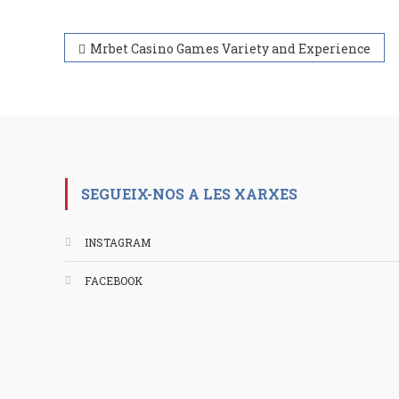
Navegación
Mrbet Casino Games Variety and Experience
de
entradas
SEGUEIX-NOS A LES XARXES
INSTAGRAM
FACEBOOK