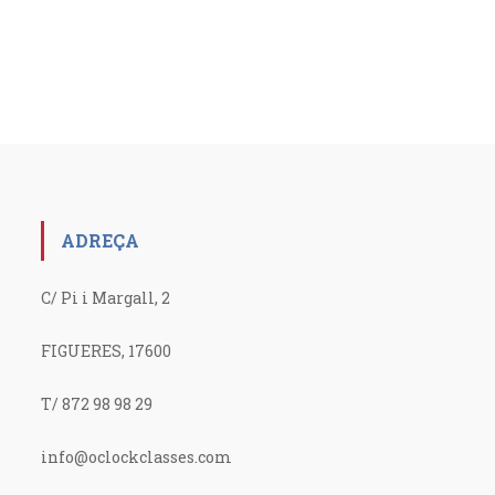
ADREÇA
C/ Pi i Margall, 2
FIGUERES, 17600
T/ 872 98 98 29
info@oclockclasses.com