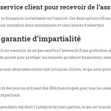
ervice client pour recevoir de l’ass
r le discussion instantanée ou l’courriel. Ces deux options offre
pour connaître leurs coordonnées et leurs heures d’ouverture.
 garantie d’impartialité
 il est essentiel de ne pas omettre l’nécessité d’une protection 
 de pointe pour protéger vos données privées et financières, vous 
 sont sécurisées contre tout intrusion illicite, ce qui nous pe
ité des jeux en utilisant des GNA homologués pour tous les issue
 impartiaux.
pendants valident l’intégrité de leurs parties, ce qui est crucia