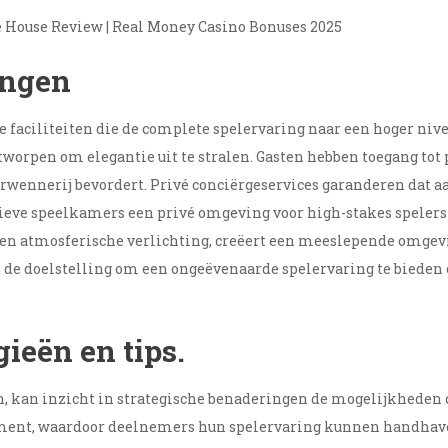
ingen
 faciliteiten die de complete spelervaring naar een hoger nive
ntworpen om elegantie uit te stralen. Gasten hebben toegang to
rwennerij bevordert. Privé conciërgeservices garanderen dat aa
ieve speelkamers een privé omgeving voor high-stakes spelers d
ie en atmosferische verlichting, creëert een meeslepende omgev
 de doelstelling om een ongeëvenaarde spelervaring te bieden 
ieën en tips.
len, kan inzicht in strategische benaderingen de mogelijkheden
nt, waardoor deelnemers hun spelervaring kunnen handhaven