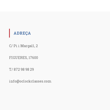
ADREÇA
C/ Pi i Margall, 2
FIGUERES, 17600
T/ 872 98 98 29
info@oclockclasses.com