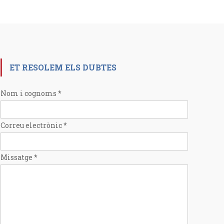
ET RESOLEM ELS DUBTES
Nom i cognoms
*
Correu electrònic
*
Missatge
*