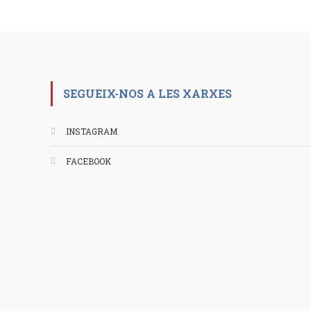
de
entradas
SEGUEIX-NOS A LES XARXES
INSTAGRAM
FACEBOOK