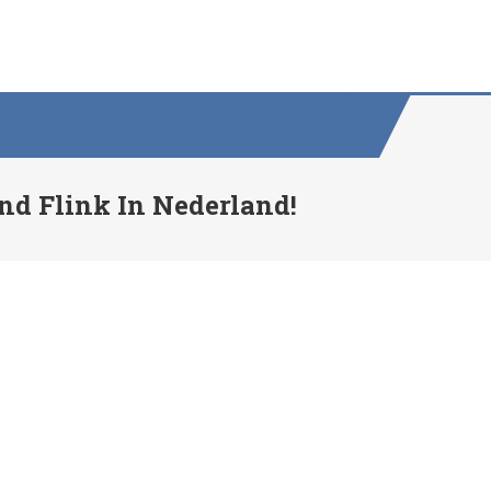
nd Flink In Nederland!