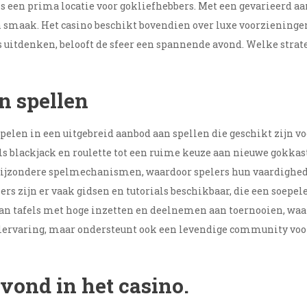
s een prima locatie voor gokliefhebbers. Met een gevarieerd aa
n smaak. Het casino beschikt bovendien over luxe voorzieninge
es uitdenken, belooft de sfeer een spannende avond. Welke stra
n spellen
elen in een uitgebreid aanbod aan spellen die geschikt zijn v
s blackjack en roulette tot een ruime keuze aan nieuwe gokkast
 bijzondere spelmechanismen, waardoor spelers hun vaardigh
rs zijn er vaak gidsen en tutorials beschikbaar, die een soepel
aan tafels met hoge inzetten en deelnemen aan toernooien, w
 spelervaring, maar ondersteunt ook een levendige community vo
avond in het casino.