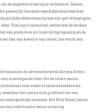
 om de algehele ervaring te verbeteren. Gasten
 die passen bij iemands vaardigheidsniveau kan
chijnlijkheidsberekening van elk spel te begrijpen.
sfeer. Timing is essentieel; weten wat de drukke
enutten van promoties en loyaliteitsprogramma’s de
meer dan een kwestie van toeval; het wordt een
-entertainment en de evenementen die een divers
een meeslepende sfeer die de totale casino-
 interessant voor zowel ervaren bezoekers als
waardoor het casino zich profileert als een
oor onvergetelijke avonden. Het Rich Royal Casino
en een traditionele casino-ervaring.