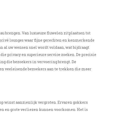
au brengen. Van luxueuze fluwelen zitplaatsen tot
t privé lounges waar fijne gerechten en kenmerkende
n al uw wensen snel wordt voldaan, wat bijdraagt
ie privacy en superieure service zoeken. De precisie
ing die bezoekers in vervoering brengt. De
en veeleisende bezoekers aan te trekken die meer
 op winst aanzienlijk vergroten. Ervaren gokkers
 en grote verliezen kunnen voorkomen. Het is