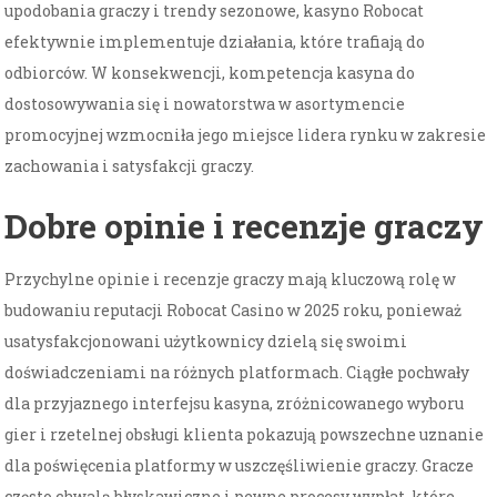
upodobania graczy i trendy sezonowe, kasyno Robocat
efektywnie implementuje działania, które trafiają do
odbiorców. W konsekwencji, kompetencja kasyna do
dostosowywania się i nowatorstwa w asortymencie
promocyjnej wzmocniła jego miejsce lidera rynku w zakresie
zachowania i satysfakcji graczy.
Dobre opinie i recenzje graczy
Przychylne opinie i recenzje graczy mają kluczową rolę w
budowaniu reputacji Robocat Casino w 2025 roku, ponieważ
usatysfakcjonowani użytkownicy dzielą się swoimi
doświadczeniami na różnych platformach. Ciągłe pochwały
dla przyjaznego interfejsu kasyna, zróżnicowanego wyboru
gier i rzetelnej obsługi klienta pokazują powszechne uznanie
dla poświęcenia platformy w uszczęśliwienie graczy. Gracze
często chwalą błyskawiczne i pewne procesy wypłat, które