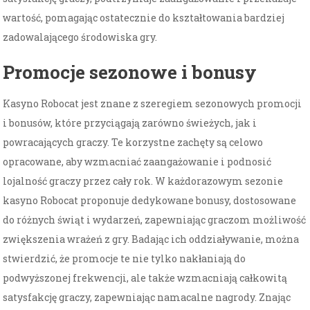
wartość, pomagając ostatecznie do kształtowania bardziej
zadowalającego środowiska gry.
Promocje sezonowe i bonusy
Kasyno Robocat jest znane z szeregiem sezonowych promocji
i bonusów, które przyciągają zarówno świeżych, jak i
powracających graczy. Te korzystne zachęty są celowo
opracowane, aby wzmacniać zaangażowanie i podnosić
lojalność graczy przez cały rok. W każdorazowym sezonie
kasyno Robocat proponuje dedykowane bonusy, dostosowane
do różnych świąt i wydarzeń, zapewniając graczom możliwość
zwiększenia wrażeń z gry. Badając ich oddziaływanie, można
stwierdzić, że promocje te nie tylko nakłaniają do
podwyższonej frekwencji, ale także wzmacniają całkowitą
satysfakcję graczy, zapewniając namacalne nagrody. Znając