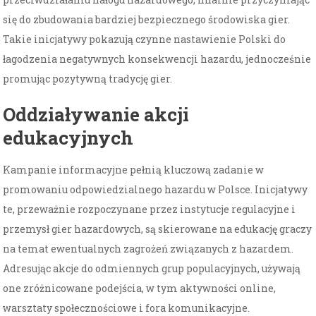
się do zbudowania bardziej bezpiecznego środowiska gier.
Takie inicjatywy pokazują czynne nastawienie Polski do
łagodzenia negatywnych konsekwencji hazardu, jednocześnie
promując pozytywną tradycję gier.
Oddziaływanie akcji
edukacyjnych
Kampanie informacyjne pełnią kluczową zadanie w
promowaniu odpowiedzialnego hazardu w Polsce. Inicjatywy
te, przeważnie rozpoczynane przez instytucje regulacyjne i
przemysł gier hazardowych, są skierowane na edukację graczy
na temat ewentualnych zagrożeń związanych z hazardem.
Adresując akcje do odmiennych grup populacyjnych, używają
one zróżnicowane podejścia, w tym aktywności online,
warsztaty społecznościowe i fora komunikacyjne.