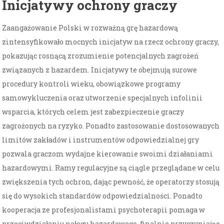
Inicjatywy ochrony graczy
Zaangażowanie Polski w rozważną grę hazardową
zintensyfikowało mocnych inicjatyw na rzecz ochrony graczy,
pokazując rosnącą zrozumienie potencjalnych zagrożeń
związanych z hazardem. Inicjatywy te obejmują surowe
procedury kontroli wieku, obowiązkowe programy
samowykluczenia oraz utworzenie specjalnych infolinii
wsparcia, których celem jest zabezpieczenie graczy
zagrożonych na ryzyko. Ponadto zastosowanie dostosowanych
limitów zakładów i instrumentów odpowiedzialnej gry
pozwala graczom wydajne kierowanie swoimi działaniami
hazardowymi. Ramy regulacyjne są ciągle przeglądane w celu
zwiększenia tych ochron, dając pewność, że operatorzy stosują
się do wysokich standardów odpowiedzialności. Ponadto
kooperacja ze profesjonalistami psychoterapii pomaga w
przeciwdziałaniu nałogu hazardowego, finalnie przyczyniając