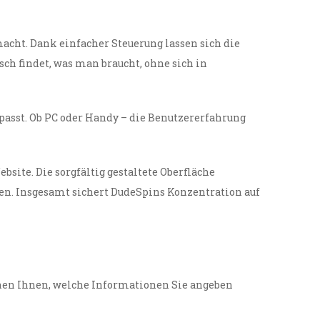
macht. Dank einfacher Steuerung lassen sich die
sch findet, was man braucht, ohne sich in
passt. Ob PC oder Handy – die Benutzererfahrung
bsite. Die sorgfältig gestaltete Oberfläche
gen. Insgesamt sichert DudeSpins Konzentration auf
ichen Ihnen, welche Informationen Sie angeben