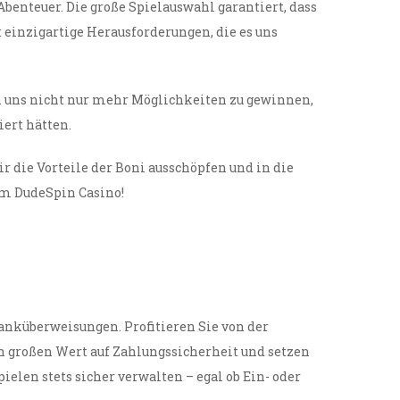
Abenteuer. Die große Spielauswahl garantiert, dass
t einzigartige Herausforderungen, die es uns
ten uns nicht nur mehr Möglichkeiten zu gewinnen,
ert hätten.
r die Vorteile der Boni ausschöpfen und in die
im DudeSpin Casino!
nküberweisungen. Profitieren Sie von der
en großen Wert auf Zahlungssicherheit und setzen
len stets sicher verwalten – egal ob Ein- oder