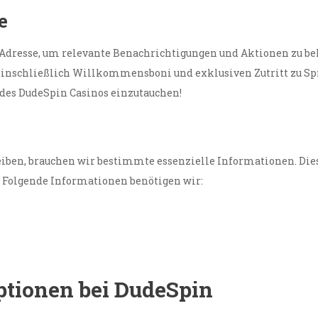
e
l-Adresse, um relevante Benachrichtigungen und Aktionen zu 
ei, einschließlich Willkommensboni und exklusiven Zutritt zu
 des DudeSpin Casinos einzutauchen!
iben, brauchen wir bestimmte essenzielle Informationen. Dies 
. Folgende Informationen benötigen wir:
ptionen bei DudeSpin