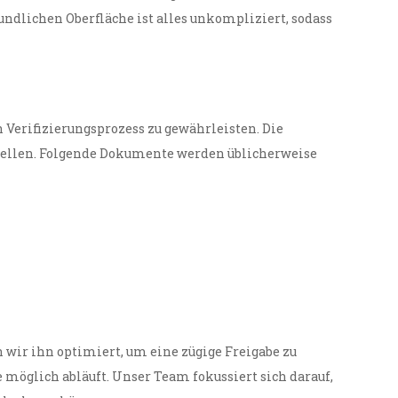
undlichen Oberfläche ist alles unkompliziert, sodass
Verifizierungsprozess zu gewährleisten. Die
stellen. Folgende Dokumente werden üblicherweise
ir ihn optimiert, um eine zügige Freigabe zu
 möglich abläuft. Unser Team fokussiert sich darauf,