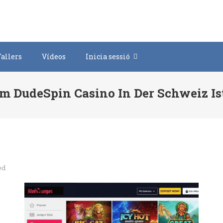
Tallers
Vídeos
Inicia sessió
Im DudeSpin Casino In Der Schweiz Is
ed