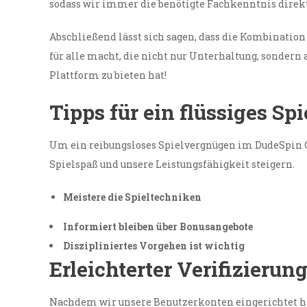
sodass wir immer die benötigte Fachkenntnis direk
Abschließend lässt sich sagen, dass die Kombinatio
für alle macht, die nicht nur Unterhaltung, sondern
Plattform zu bieten hat!
Tipps für ein flüssiges Spi
Um ein reibungsloses Spielvergnügen im DudeSpin Ca
Spielspaß und unsere Leistungsfähigkeit steigern.
Meistere die Spieltechniken
Informiert bleiben über Bonusangebote
Diszipliniertes Vorgehen ist wichtig
Erleichterter Verifizierun
Nachdem wir unsere Benutzerkonten eingerichtet hab