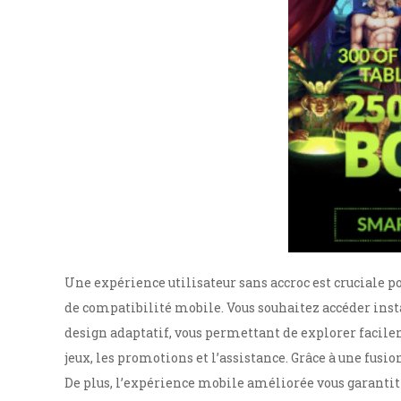
Une expérience utilisateur sans accroc est cruciale 
de compatibilité mobile. Vous souhaitez accéder inst
design adaptatif, vous permettant de explorer facilem
jeux, les promotions et l’assistance. Grâce à une fusi
De plus, l’expérience mobile améliorée vous garanti