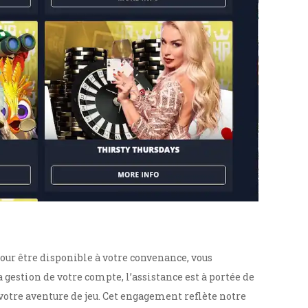
pour être disponible à votre convenance, vous
gestion de votre compte, l’assistance est à portée de
 votre aventure de jeu. Cet engagement reflète notre