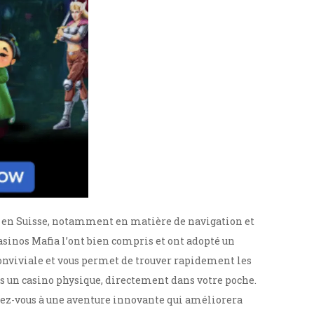
fia en Suisse, notamment en matière de navigation et
asinos Mafia l’ont bien compris et ont adopté un
conviviale et vous permet de trouver rapidement les
s un casino physique, directement dans votre poche.
rez-vous à une aventure innovante qui améliorera