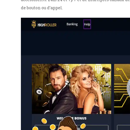
de bouton ou d’appel.