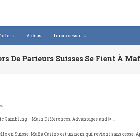
Tallers
Vídeos
Inicia sessió
ers De Parieurs Suisses Se Fient À Maf
ed
le en Suisse, Mafia Casino est un nom qui revient sans cesse. Ap