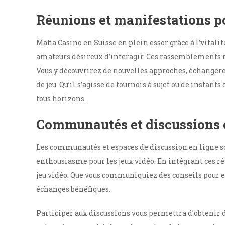
Réunions et manifestations po
Mafia Casino en Suisse en plein essor grâce à l’vital
amateurs désireux d’interagir. Ces rassemblements ne 
Vous y découvrirez de nouvelles approches, échangere
de jeu. Qu’il s’agisse de tournois à sujet ou de insta
tous horizons.
Communautés et discussions 
Les communautés et espaces de discussion en ligne so
enthousiasme pour les jeux vidéo. En intégrant ces r
jeu vidéo. Que vous communiquiez des conseils pour ex
échanges bénéfiques.
Participer aux discussions vous permettra d’obtenir d