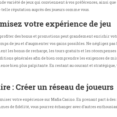
de variété de jeux qui conviennent à vos préférences, ainsi que d
 telle réputation auprès des joueurs comme vous.
imisez votre expérience de jeu
 profiter des bonus et promotions peut grandement enrichir votr
emps de jeu et d’augmenter vos gains possibles. Ne négligez pas l
nt les bonus de recharge, les tours gratuits et les récompenses 
conditions générales afin de bien comprendre les exigences de mi
nce bien plus palpitante. En restant au courant et stratégique,
 : Créer un réseau de joueurs
ptimiser votre expérience sur Mafia Casino. En prenant part à de
mes de fidélité, vous pourrez échanger avec d’autres enthousia