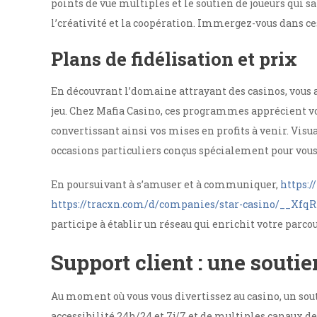
points de vue multiples et le soutien de joueurs qui s
l’créativité et la coopération. Immergez-vous dans c
Plans de fidélisation et prix
En découvrant l’domaine attrayant des casinos, vous a
jeu. Chez Mafia Casino, ces programmes apprécient vot
convertissant ainsi vos mises en profits à venir. Vis
occasions particuliers conçus spécialement pour vous
En poursuivant à s’amuser et à communiquer,
https:/
https://tracxn.com/d/companies/star-casino/_
participe à établir un réseau qui enrichit votre parco
Support client : une souti
Au moment où vous vous divertissez au casino, un sout
accessibilité 24h/24 et 7j/7 et de multiples canaux de