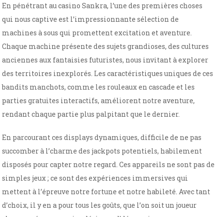
En pénétrant au casino Sankra, l’une des premières choses
qui nous captive est l’impressionnante sélection de
machines à sous qui promettent excitation et aventure.
Chaque machine présente des sujets grandioses, des cultures
anciennes aux fantaisies futuristes, nous invitant à explorer
des territoires inexplorés. Les caractéristiques uniques de ces
bandits manchots, comme les rouleaux en cascade et les
parties gratuites interactifs, améliorent notre aventure,
rendant chaque partie plus palpitant que le dernier.
En parcourant ces displays dynamiques, difficile de ne pas
succomber à l’charme des jackpots potentiels, habilement
disposés pour capter notre regard. Ces appareils ne sont pas de
simples jeux ; ce sont des expériences immersives qui
mettent à l’épreuve notre fortune et notre habileté. Avec tant
d’choix, il y en a pour tous les goûts, que l’on soit un joueur