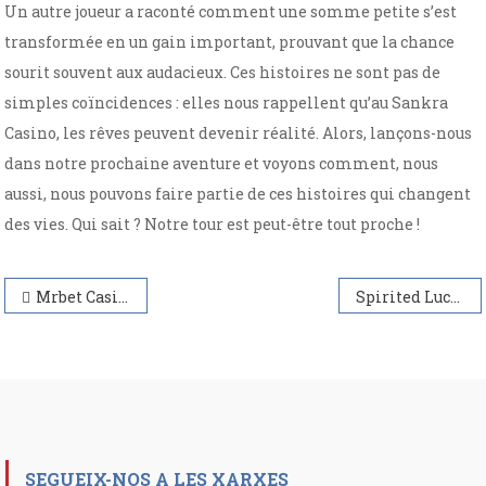
Un autre joueur a raconté comment une somme petite s’est
transformée en un gain important, prouvant que la chance
sourit souvent aux audacieux. Ces histoires ne sont pas de
simples coïncidences : elles nous rappellent qu’au Sankra
Casino, les rêves peuvent devenir réalité. Alors, lançons-nous
dans notre prochaine aventure et voyons comment, nous
aussi, nous pouvons faire partie de ces histoires qui changent
des vies. Qui sait ? Notre tour est peut-être tout proche !
Navegación
Mrbet Casino Games Variety and Experience
Spirited Luck at WinSpirit Casino
de
entradas
SEGUEIX-NOS A LES XARXES