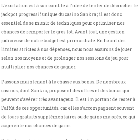
L’excitation est à son comble à l’idée de tenter de décrocher le
jackpot progressif unique du casino Sankra ; il est donc
essentiel de se munir de techniques pour optimiser nos
chances de remporter le gros lot. Avant tout, une gestion
judicieuse de notre budget est primordiale. En fixant des
limites strictes à nos dépenses, nous nous assurons de jouer
selon nos moyens et de prolonger nos sessions de jeu pour
multiplier nos chances de gagner.
Passons maintenant à la chasse aux bonus. De nombreux
casinos, dont Sankra, proposent des offres et des bonus qui
peuvent s’avérer très avantageux. Il est important de rester à
l’affût de ces opportunités, car elles s’accompagnent souvent
de tours gratuits supplémentaires ou de gains majorés, ce qui
augmente nos chances de gains.