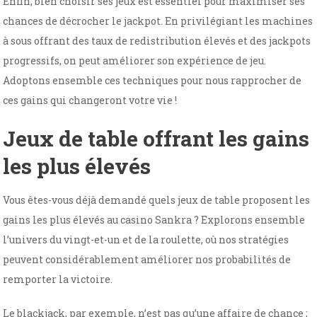
Enfin, bien choisir ses jeux est essentiel pour maximiser ses
chances de décrocher le jackpot. En privilégiant les machines
à sous offrant des taux de redistribution élevés et des jackpots
progressifs, on peut améliorer son expérience de jeu.
Adoptons ensemble ces techniques pour nous rapprocher de
ces gains qui changeront votre vie !
Jeux de table offrant les gains
les plus élevés
Vous êtes-vous déjà demandé quels jeux de table proposent les
gains les plus élevés au casino Sankra ? Explorons ensemble
l’univers du vingt-et-un et de la roulette, où nos stratégies
peuvent considérablement améliorer nos probabilités de
remporter la victoire.
Le blackjack, par exemple, n’est pas qu’une affaire de chance ;