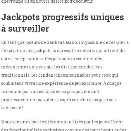
chevronné ou un novice désireux d’découvrir.
Jackpots progressifs uniques
à surveiller
En tant que joueurs de Sankra Casino, impossible de résister à
l’excitation des jackpots progressifs exclusifs qui offrent des
gains exceptionnels. Ces jackpots présentent des
mécanismes uniques qui les distinguent des jeux
traditionnels, les rendant incontournables pour ceux qui
souhaitent vivre une expérience de jeu excitante. À chaque
mise, une portion est ajoutée au jackpot, élevant
progressivement sa valeur jusqu’à ce qu’un gros gain soit
remporté !
Nous sommes particulièrement attirés par les jeux offrant
des fonctionnalités exclusives comme des tours bonus et des