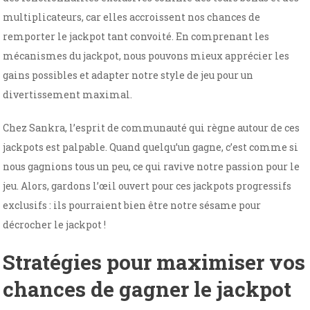
multiplicateurs, car elles accroissent nos chances de
remporter le jackpot tant convoité. En comprenant les
mécanismes du jackpot, nous pouvons mieux apprécier les
gains possibles et adapter notre style de jeu pour un
divertissement maximal.
Chez Sankra, l’esprit de communauté qui règne autour de ces
jackpots est palpable. Quand quelqu’un gagne, c’est comme si
nous gagnions tous un peu, ce qui ravive notre passion pour le
jeu. Alors, gardons l’œil ouvert pour ces jackpots progressifs
exclusifs : ils pourraient bien être notre sésame pour
décrocher le jackpot !
Stratégies pour maximiser vos
chances de gagner le jackpot