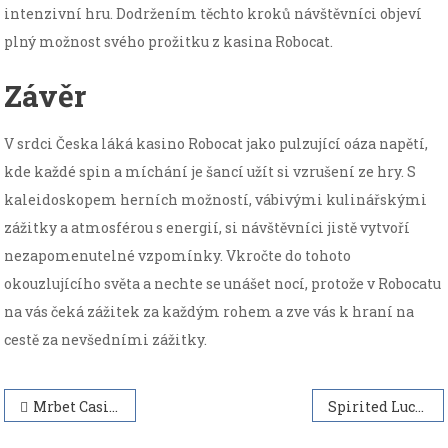
intenzivní hru. Dodržením těchto kroků návštěvníci objeví
plný možnost svého prožitku z kasina Robocat.
Závěr
V srdci Česka láká kasino Robocat jako pulzující oáza napětí,
kde každé spin a míchání je šancí užít si vzrušení ze hry. S
kaleidoskopem herních možností, vábivými kulinářskými
zážitky a atmosférou s energií, si návštěvníci jistě vytvoří
nezapomenutelné vzpomínky. Vkročte do tohoto
okouzlujícího světa a nechte se unášet nocí, protože v Robocatu
na vás čeká zážitek za každým rohem a zve vás k hraní na
cestě za nevšedními zážitky.
Navegación
Mrbet Casino Games Variety and Experience
Spirited Luck at WinSpirit Casino
de