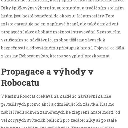
Díky špičkovým výherním automatům a tradičním stolním
hrám jsou hosté ponořeni do okouzlující atmosféry. Toto
místo garantuje nejen napínavé hraní, ale také atraktivní
propagační akce a bohaté možnosti stravování. S rostoucím
vzrušením se návštěvníci mohou těšit na závazek k
bezpečnosti a odpovědnému přístupu k hraní. Objevte, co dělá
z kasina Robocat místo, kterou se vyplatí prozkoumat.
Propagace a výhody v
Robocatu
V kasinu Robocat očekává na každého návštěvníka říše
přitažlivých promo akcí a odměňujících zážitků. Kasino
nabízí řadu odměn zaměřených ke zlepšení hratelnosti, od
velkorysých uvítacích balíčků pro začátečníky až po stálé