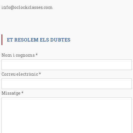
info@oclockclasses.com
ET RESOLEM ELS DUBTES
Nom i cognoms
*
Correu electrònic
*
Missatge
*