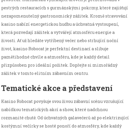
pestrých restauracích s gurmánskými pokrmy, které zajišťují
nezapomenutelný gastronomický zážitek. Kromě stravování
kasino nabízí energetickou hudbu a úchvatná vystoupení,
která pozvedají zážitek a vytvářejí atmosféru energie a
živosti. Ať už hledáte vytříbený večer nebo strhující noční
život, kasino Robocat je perfektní destinací a slibuje
pamětihodné chvíle a atmosféru, kde je každý detail
přizpůsoben pro ideální požitek. Dopřejte si mimořádný
zážitek v tomto elitním zábavním centru.
Tematické akce a představení
Kasino Robocat povyšuje svou živou zábavní scénu vzrušující
nabídkou tematických akcí a show, které nadchnou
rozmanité chutě. Od úchvatných galavečerů až po elektrizující
kostýmní večírky se hosté ponoří do atmosféry, kde každý