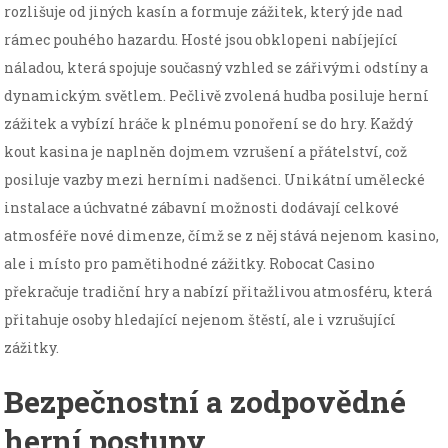
rozlišuje od jiných kasín a formuje zážitek, který jde nad
rámec pouhého hazardu. Hosté jsou obklopeni nabíjející
náladou, která spojuje současný vzhled se zářivými odstíny a
dynamickým světlem. Pečlivě zvolená hudba posiluje herní
zážitek a vybízí hráče k plnému ponoření se do hry. Každý
kout kasina je naplněn dojmem vzrušení a přátelství, což
posiluje vazby mezi herními nadšenci. Unikátní umělecké
instalace a úchvatné zábavní možnosti dodávají celkové
atmosféře nové dimenze, čímž se z něj stává nejenom kasino,
ale i místo pro pamětihodné zážitky. Robocat Casino
překračuje tradiční hry a nabízí přitažlivou atmosféru, která
přitahuje osoby hledající nejenom štěstí, ale i vzrušující
zážitky.
Bezpečnostní a zodpovědné
herní postupy