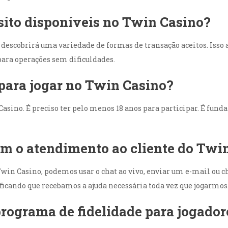
sito disponíveis no Twin Casino?
escobrirá uma variedade de formas de transação aceitos. Isso ab
para operações sem dificuldades.
 para jogar no Twin Casino?
n Casino. É preciso ter pelo menos 18 anos para participar. É fu
 o atendimento ao cliente do Twi
Twin Casino, podemos usar o chat ao vivo, enviar um e-mail ou c
ificando que recebamos a ajuda necessária toda vez que jogarmos
rograma de fidelidade para jogador