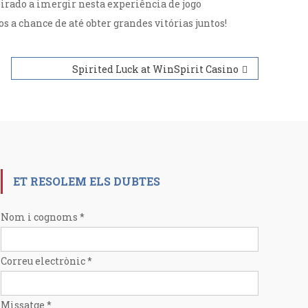
pirado a imergir nesta experiência de jogo
 a chance de até obter grandes vitórias juntos!
Spirited Luck at WinSpirit Casino
ET RESOLEM ELS DUBTES
Nom i cognoms
*
Correu electrònic
*
Missatge
*