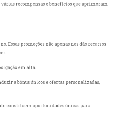
do várias recompensas e benefícios que aprimoram
no. Essas promoções não apenas nos dão recursos
er.
olgação em alta.
zir a bônus únicos e ofertas personalizadas,
nte constituem oportunidades únicas para