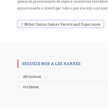
gama impressionante de jogos e incentivos tentadores
emocionante e investigar tudo o que ela tem a proporc
Navegación
Mrbet Casino Games Variety and Experience
de
entradas
SEGUEIX-NOS A LES XARXES
INSTAGRAM
FACEBOOK