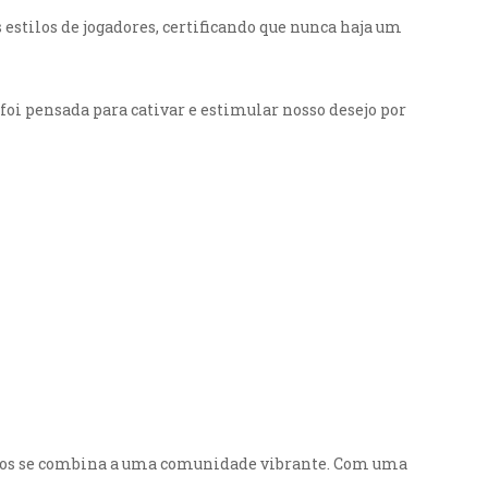
stilos de jogadores, certificando que nunca haja um
foi pensada para cativar e estimular nosso desejo por
rolos se combina a uma comunidade vibrante. Com uma