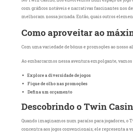
com gráficos notáveis e narrativas fascinantes nos d
melhoram nossa jornada. Então, quais outros elemen
Como aproveitar ao máximo
Com uma variedade de bônus e promoções ao nosso alc
Ao embarcarmos nessa aventura empolgante, vamos co
Explore a diversidade de jogos
Fique de olho nas promoções
Defina um orçamento
Descobrindo o Twin Casin
Quando imaginamos num paraíso para jogadores, o Tw
concentra aos jogos convencionais; ele representa a 