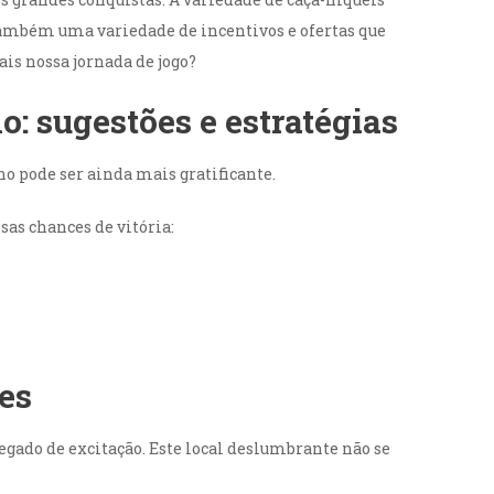
á também uma variedade de incentivos e ofertas que
s nossa jornada de jogo?
: sugestões e estratégias
o pode ser ainda mais gratificante.
as chances de vitória:
es
ado de excitação. Este local deslumbrante não se