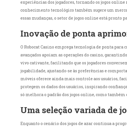
experiências dos jogadores, tornando os jogos onlin
conhecimento tecnológico também sugere um mercado
essas mudanças, o setor de jogos online está pront
Inovação de ponta aprimo
O Robocat Casino emprega tecnologia de ponta para 
avançados apoiam as operações do casino, garantindo 
vivo cativante, facilitando que os jogadores converse
jogabilidade, ajustando-se às preferências e compor
móveis oferece ainda mais controle aos usuários, faci
protegem os dados dos usuários, inspirando confianç
só melhora o padrão dos jogos online, como também d
Uma seleção variada de j
Enquanto o cenário dos jogos de azar continua a pro