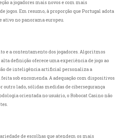
reção a jogadores mais novos e com mais
 jogos. Em resumo, à proporção que Portugal adota
e ativo no panorama europeu.
to e a contentamento dos jogadores. Algoritmos
alta definição oferece uma experiência de jogo ao
o de inteligência artificial personaliza a
a feita sob encomenda. A adequação com dispositivos
or outro lado, sólidas medidas de cibersegurança
dologia orientada no usuário, o Robocat Casino não
tes.
 variedade de escolhas que atendem os mais