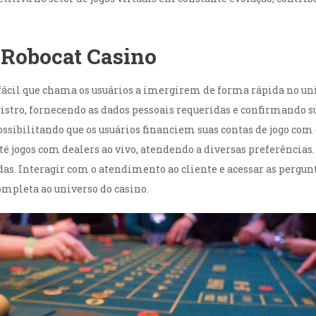
 Robocat Casino
 fácil que chama os usuários a imergirem de forma rápida no uni
registro, fornecendo as dados pessoais requeridas e confirmando
ssibilitando que os usuários financiem suas contas de jogo com e
té jogos com dealers ao vivo, atendendo a diversas preferências.
ndas. Interagir com o atendimento ao cliente e acessar as perg
ompleta ao universo do casino.