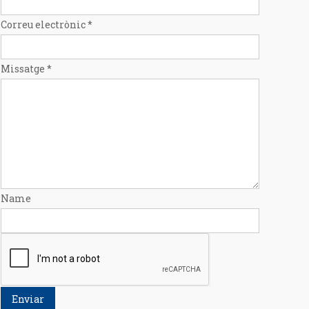
Correu electrònic
*
Missatge
*
Name
Enviar