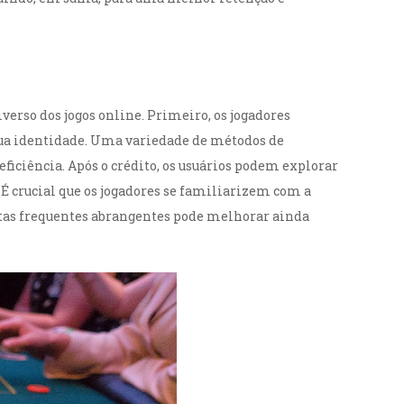
verso dos jogos online. Primeiro, os jogadores
 sua identidade. Uma variedade de métodos de
ficiência. Após o crédito, os usuários podem explorar
 É crucial que os jogadores se familiarizem com a
untas frequentes abrangentes pode melhorar ainda