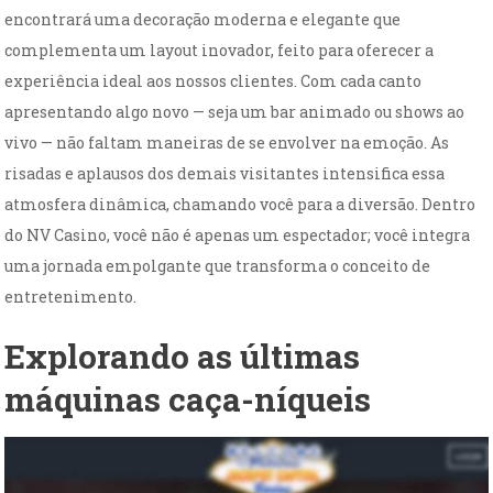
encontrará uma decoração moderna e elegante que
complementa um layout inovador, feito para oferecer a
experiência ideal aos nossos clientes. Com cada canto
apresentando algo novo — seja um bar animado ou shows ao
vivo — não faltam maneiras de se envolver na emoção. As
risadas e aplausos dos demais visitantes intensifica essa
atmosfera dinâmica, chamando você para a diversão. Dentro
do NV Casino, você não é apenas um espectador; você integra
uma jornada empolgante que transforma o conceito de
entretenimento.
Explorando as últimas
máquinas caça-níqueis