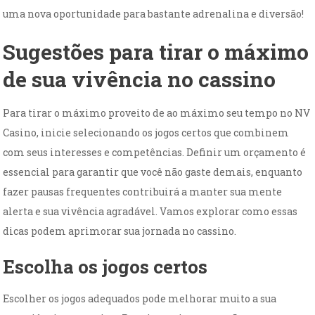
uma nova oportunidade para bastante adrenalina e diversão!
Sugestões para tirar o máximo
de sua vivência no cassino
Para tirar o máximo proveito de ao máximo seu tempo no NV
Casino, inicie selecionando os jogos certos que combinem
com seus interesses e competências. Definir um orçamento é
essencial para garantir que você não gaste demais, enquanto
fazer pausas frequentes contribuirá a manter sua mente
alerta e sua vivência agradável. Vamos explorar como essas
dicas podem aprimorar sua jornada no cassino.
Escolha os jogos certos
Escolher os jogos adequados pode melhorar muito a sua