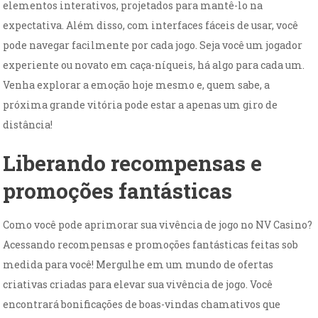
elementos interativos, projetados para mantê-lo na
expectativa. Além disso, com interfaces fáceis de usar, você
pode navegar facilmente por cada jogo. Seja você um jogador
experiente ou novato em caça-níqueis, há algo para cada um.
Venha explorar a emoção hoje mesmo e, quem sabe, a
próxima grande vitória pode estar a apenas um giro de
distância!
Liberando recompensas e
promoções fantásticas
Como você pode aprimorar sua vivência de jogo no NV Casino?
Acessando recompensas e promoções fantásticas feitas sob
medida para você! Mergulhe em um mundo de ofertas
criativas criadas para elevar sua vivência de jogo. Você
encontrará bonificações de boas-vindas chamativos que