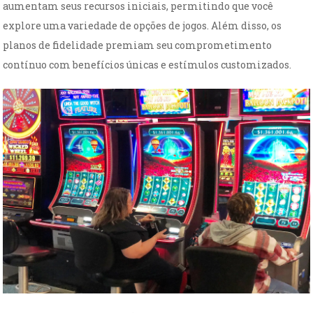
aumentam seus recursos iniciais, permitindo que você
explore uma variedade de opções de jogos. Além disso, os
planos de fidelidade premiam seu comprometimento
contínuo com benefícios únicas e estímulos customizados.