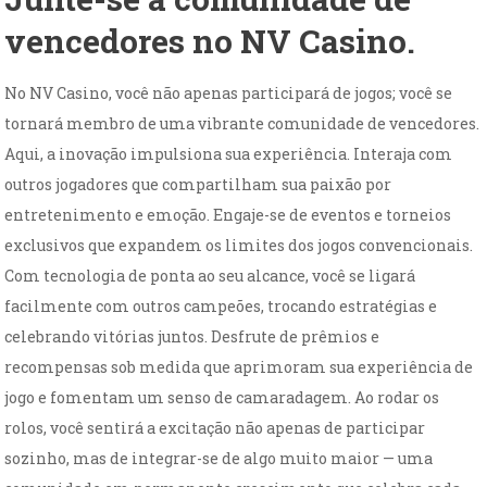
vencedores no NV Casino.
No NV Casino, você não apenas participará de jogos; você se
tornará membro de uma vibrante comunidade de vencedores.
Aqui, a inovação impulsiona sua experiência. Interaja com
outros jogadores que compartilham sua paixão por
entretenimento e emoção. Engaje-se de eventos e torneios
exclusivos que expandem os limites dos jogos convencionais.
Com tecnologia de ponta ao seu alcance, você se ligará
facilmente com outros campeões, trocando estratégias e
celebrando vitórias juntos. Desfrute de prêmios e
recompensas sob medida que aprimoram sua experiência de
jogo e fomentam um senso de camaradagem. Ao rodar os
rolos, você sentirá a excitação não apenas de participar
sozinho, mas de integrar-se de algo muito maior — uma