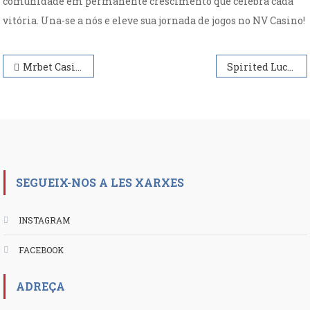
comunidade em permanente crescimento que celebra cada
vitória. Una-se a nós e eleve sua jornada de jogos no NV Casino!
Navegación
Mrbet Casino Games Variety and Experience
Spirited Luck at WinSpirit Casino
de
entradas
SEGUEIX-NOS A LES XARXES
INSTAGRAM
FACEBOOK
ADREÇA