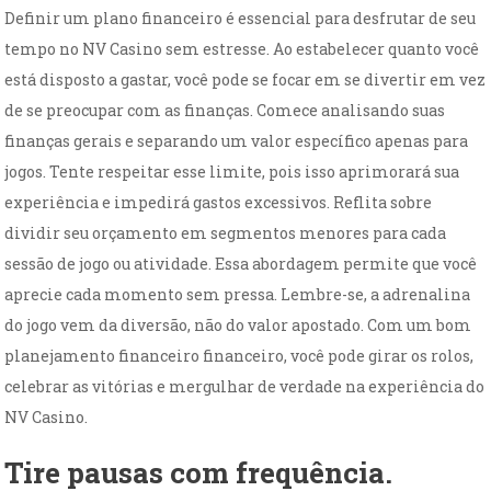
Definir um plano financeiro é essencial para desfrutar de seu
tempo no NV Casino sem estresse. Ao estabelecer quanto você
está disposto a gastar, você pode se focar em se divertir em vez
de se preocupar com as finanças. Comece analisando suas
finanças gerais e separando um valor específico apenas para
jogos. Tente respeitar esse limite, pois isso aprimorará sua
experiência e impedirá gastos excessivos. Reflita sobre
dividir seu orçamento em segmentos menores para cada
sessão de jogo ou atividade. Essa abordagem permite que você
aprecie cada momento sem pressa. Lembre-se, a adrenalina
do jogo vem da diversão, não do valor apostado. Com um bom
planejamento financeiro financeiro, você pode girar os rolos,
celebrar as vitórias e mergulhar de verdade na experiência do
NV Casino.
Tire pausas com frequência.