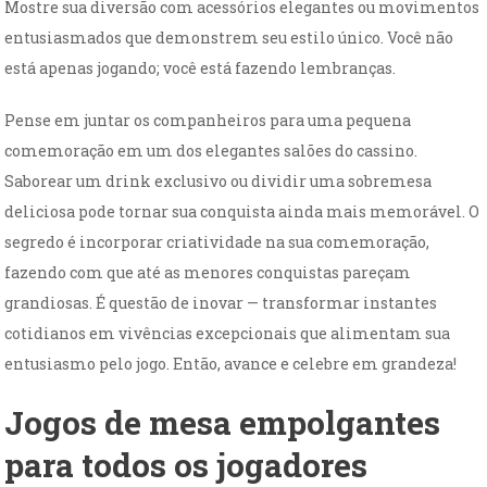
Mostre sua diversão com acessórios elegantes ou movimentos
entusiasmados que demonstrem seu estilo único. Você não
está apenas jogando; você está fazendo lembranças.
Pense em juntar os companheiros para uma pequena
comemoração em um dos elegantes salões do cassino.
Saborear um drink exclusivo ou dividir uma sobremesa
deliciosa pode tornar sua conquista ainda mais memorável. O
segredo é incorporar criatividade na sua comemoração,
fazendo com que até as menores conquistas pareçam
grandiosas. É questão de inovar — transformar instantes
cotidianos em vivências excepcionais que alimentam sua
entusiasmo pelo jogo. Então, avance e celebre em grandeza!
Jogos de mesa empolgantes
para todos os jogadores