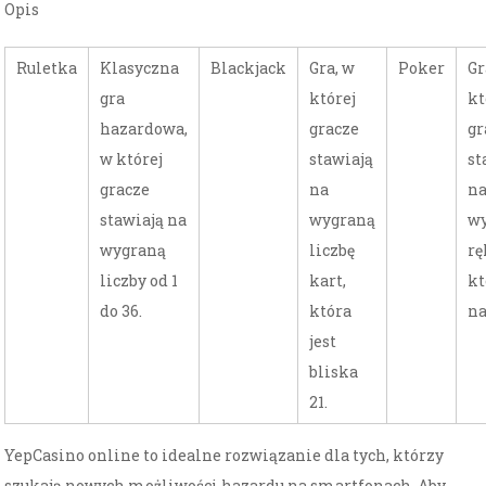
Opis
Ruletka
Klasyczna
Blackjack
Gra, w
Poker
Gr
gra
której
kt
hazardowa,
gracze
gr
w której
stawiają
st
gracze
na
n
stawiają na
wygraną
w
wygraną
liczbę
rę
liczby od 1
kart,
kt
do 36.
która
na
jest
bliska
21.
YepCasino online to idealne rozwiązanie dla tych, którzy
szukają nowych możliwości hazardu na smartfonach. Aby