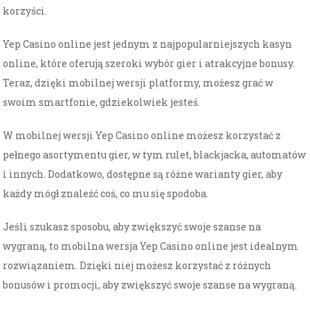
korzyści.
Yep Casino online jest jednym z najpopularniejszych kasyn
online, które oferują szeroki wybór gier i atrakcyjne bonusy.
Teraz, dzięki mobilnej wersji platformy, możesz grać w
swoim smartfonie, gdziekolwiek jesteś.
W mobilnej wersji Yep Casino online możesz korzystać z
pełnego asortymentu gier, w tym rulet, blackjacka, automatów
i innych. Dodatkowo, dostępne są różne warianty gier, aby
każdy mógł znaleźć coś, co mu się spodoba.
Jeśli szukasz sposobu, aby zwiększyć swoje szanse na
wygraną, to mobilna wersja Yep Casino online jest idealnym
rozwiązaniem. Dzięki niej możesz korzystać z różnych
bonusów i promocji, aby zwiększyć swoje szanse na wygraną.