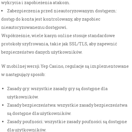
wykrycia i zapobieżenia atakom.
Zabezpieczenia przed nieautoryzowanym dostępem:
dostęp do konta jest kontrolowany, aby zapobiec
nieautoryzowanemu dostępowi.
Współcześnie, wiele kasyn online stosuje standardowe
protokoły szyfrowania, takie jak SSL/TLS, aby zapewnić
bezpieczeństwo danych użytkowników.
W mobilnej wersji Yep Casino, regulacje są implementowane
w następujący sposób:
Zasady gry: wszystkie zasady gry są dostępne dla
użytkowników.
Zasady bezpieczeństwa: wszystkie zasady bezpieczeństwa
są dostępne dla użytkowników.
Zasady poufności: wszystkie zasady poufności są dostępne
dla użytkowników.