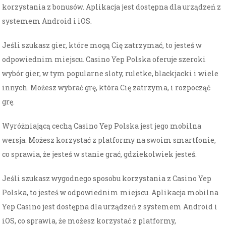
korzystania z bonusów. Aplikacja jest dostępna dla urządzeń z
systemem Android i iOS.
Jeśli szukasz gier, które mogą Cię zatrzymać, to jesteś w
odpowiednim miejscu. Casino Yep Polska oferuje szeroki
wybór gier, w tym popularne sloty, ruletke, blackjacki i wiele
innych. Możesz wybrać grę, która Cię zatrzyma, i rozpocząć
grę.
Wyróżniającą cechą Casino Yep Polska jest jego mobilna
wersja. Możesz korzystać z platformy na swoim smartfonie,
co sprawia, że jesteś w stanie grać, gdziekolwiek jesteś.
Jeśli szukasz wygodnego sposobu korzystania z Casino Yep
Polska, to jesteś w odpowiednim miejscu. Aplikacja mobilna
Yep Casino jest dostępna dla urządzeń z systemem Android i
iOS, co sprawia, że możesz korzystać z platformy,