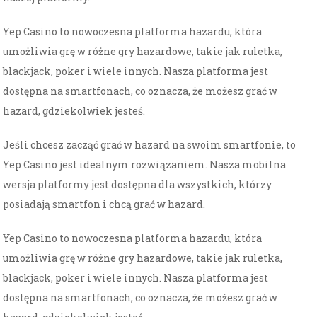
Yep Casino to nowoczesna platforma hazardu, która
umożliwia grę w różne gry hazardowe, takie jak ruletka,
blackjack, poker i wiele innych. Nasza platforma jest
dostępna na smartfonach, co oznacza, że możesz grać w
hazard, gdziekolwiek jesteś.
Jeśli chcesz zacząć grać w hazard na swoim smartfonie, to
Yep Casino jest idealnym rozwiązaniem. Nasza mobilna
wersja platformy jest dostępna dla wszystkich, którzy
posiadają smartfon i chcą grać w hazard.
Yep Casino to nowoczesna platforma hazardu, która
umożliwia grę w różne gry hazardowe, takie jak ruletka,
blackjack, poker i wiele innych. Nasza platforma jest
dostępna na smartfonach, co oznacza, że możesz grać w