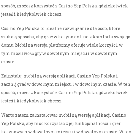
sposób, możesz korzystać z Casino Yep Polska, gdziekolwiek
jesteś i kiedykolwiek chcesz.
Casino Yep Polska to idealne rozwiązanie dla osób, które
szukają sposobu, aby grać w kasyno online z komfortu swojego
domu. Mobilna wersja platformy oferuje wiele korzyści, w
tym możliwość gry w dowolnym miejscu i w dowolnym
czasie.
Zainstaluj mobilną wersję aplikacji Casino Yep Polska i
zacznij grać w dowolnym miejscu i w dowolnym czasie. W ten
sposób, możesz korzystać z Casino Yep Polska, gdziekolwiek
jesteś i kiedykolwiek chcesz.
Warto zatem zainstalować mobilną wersję aplikacji Casino
Yep Polska, aby móc korzystać z jej funkcjonalności i gier
kasynowych w dowolnym miejscu i w dowolnym czasie. W ten