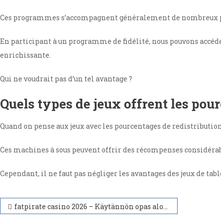
Ces programmes s’accompagnent généralement de nombreux pr
En participant à un programme de fidélité, nous pouvons accéde
enrichissante.
Qui ne voudrait pas d’un tel avantage ?
Quels types de jeux offrent les pour
Quand on pense aux jeux avec les pourcentages de redistribution 
Ces machines à sous peuvent offrir des récompenses considérable
Cependant, il ne faut pas négliger les avantages des jeux de tab
Navegación
fatpirate casino 2026 – Käytännön opas aloittaville pelaajille