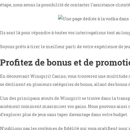
étape, nous avons la possibilité de contacter l’assistance clientè
Ils sont là pour répondre à toutes vos interrogations tout au lon
Soyons prêts à tirer le meilleur parti de votre expérience de jeu 
Profitez de bonus et de promo
En découvrant Winspirit Casino, vous trouverez une multitude 
se déclinent en plusieurs catégories de bonus, allant des bonus
L’un des principaux atouts de Winspirit se trouve dans la tra
aisément comment maximiser vos gains. Nous pouvons ainsi rece
d’explorer plus de jeux sans taper davantage dans votre budget.
N’oublions pas les systèmes de fidélité qui vous gratifient pour 