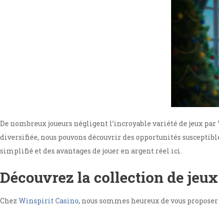
De nombreux joueurs négligent l’incroyable variété de jeux par
diversifiée, nous pouvons découvrir des opportunités suscepti
simplifié et des avantages de jouer en argent réel ici.
Découvrez la collection de jeu
Chez
Winspirit Casino
, nous sommes heureux de vous proposer un