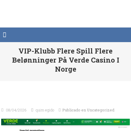
Saltar
al
contenido
VIP-Klubb Flere Spill Flere
Belønninger På Verde Casino I
Norge
08/04/2026
quim egido
Publicado en
Uncategorized