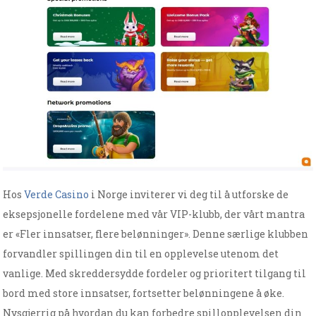
Hos
Verde Casino
i Norge inviterer vi deg til å utforske de
eksepsjonelle fordelene med vår VIP-klubb, der vårt mantra
er «Fler innsatser, flere belønninger». Denne særlige klubben
forvandler spillingen din til en opplevelse utenom det
vanlige. Med skreddersydde fordeler og prioritert tilgang til
bord med store innsatser, fortsetter belønningene å øke.
Nysgjerrig på hvordan du kan forbedre spillopplevelsen din