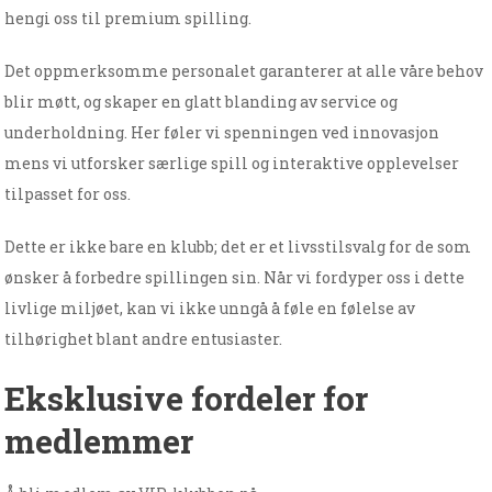
hengi oss til premium spilling.
Det oppmerksomme personalet garanterer at alle våre behov
blir møtt, og skaper en glatt blanding av service og
underholdning. Her føler vi spenningen ved innovasjon
mens vi utforsker særlige spill og interaktive opplevelser
tilpasset for oss.
Dette er ikke bare en klubb; det er et livsstilsvalg for de som
ønsker å forbedre spillingen sin. Når vi fordyper oss i dette
livlige miljøet, kan vi ikke unngå å føle en følelse av
tilhørighet blant andre entusiaster.
Eksklusive fordeler for
medlemmer