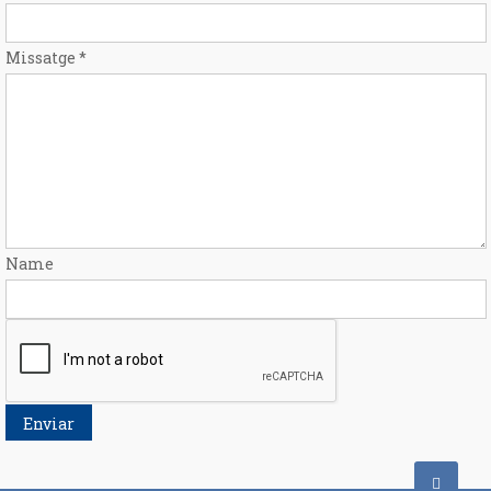
Missatge
*
Name
Enviar