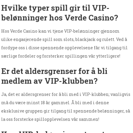
Hvilke typer spill gir til VIP-
belønninger hos Verde Casino?
Hos Verde Casino kan vi tjene VIP-belønninger gjennom
ulike engasjerende spill som slots, blackjack og rulett. Ved å
fordype oss i disse spennende opplevelsene får vi tilgang til
særlige fordeler og forsterker spillingen vår ytterligere!
Er det aldersgrenser for å bli
medlem av VIP-klubben?
Ja, det er aldersgrenser for å bli med i VIP-klubben; vanligvis
må du være minst 18 år gammel. Å bli med i denne
eksklusive gruppen gir tilgang til spennende belønninger, så
la oss forsterke spillopplevelsen vår sammen!