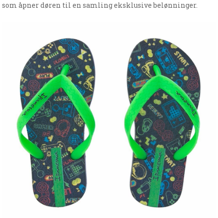
som åpner døren til en samling eksklusive belønninger.