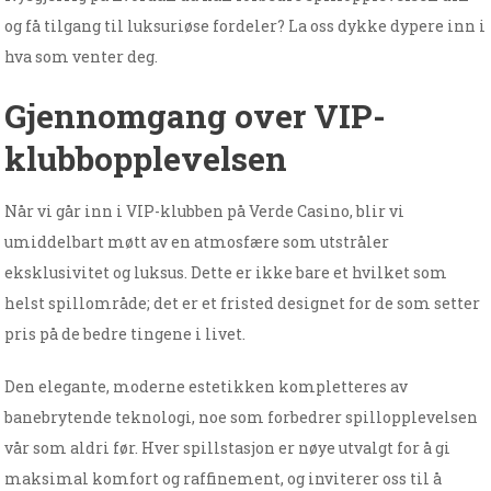
og få tilgang til luksuriøse fordeler? La oss dykke dypere inn i
hva som venter deg.
Gjennomgang over VIP-
klubbopplevelsen
Når vi går inn i VIP-klubben på Verde Casino, blir vi
umiddelbart møtt av en atmosfære som utstråler
eksklusivitet og luksus. Dette er ikke bare et hvilket som
helst spillområde; det er et fristed designet for de som setter
pris på de bedre tingene i livet.
Den elegante, moderne estetikken kompletteres av
banebrytende teknologi, noe som forbedrer spillopplevelsen
vår som aldri før. Hver spillstasjon er nøye utvalgt for å gi
maksimal komfort og raffinement, og inviterer oss til å