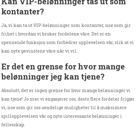
Kan VIP-belønninger tas ut som
kontanter?
Ja, vi kan ta ut VIP-belønninger som kontanter, noe som gir
frihet i hvordan vi bruker fordelene våre. Det er en
spennende funksjon som forbedrer opplevelsen vår, slik at vi
kan nyte gevinstene våre når vi vil.
Er det en grense for hvor mange
belønninger jeg kan tjene?
Absolutt, det er ingen grense for hvor mange belønninger vi
kan tjene! Jo mer vi engasjerer oss, desto flere fordeler frigjør
vi, noe som gir oss uendelige muligheter til å maksimere
spillopplevelsen vår og nyte interessante belønninger i
fellesskap.