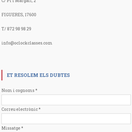
C/ Pi i Margall, 2
FIGUERES, 17600
T/ 872 98 98 29
info@oclockclasses.com
ET RESOLEM ELS DUBTES
Nom i cognoms
*
Correu electrònic
*
Missatge
*