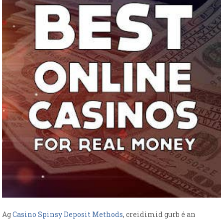
Ag
Casino Spinsy Deposit Methods
, creidimid gurb é an