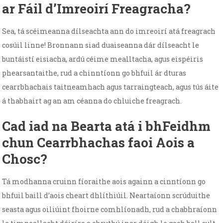
ar Fáil d’Imreoirí Freagracha?
Sea, tá scéimeanna dílseachta ann do imreoirí atá freagrach
cosúil linne! Bronnann siad duaiseanna dár dílseacht le
buntáistí eisiacha, ardú céime mealltacha, agus eispéiris
phearsantaithe, rud a chinntíonn go bhfuil ár dturas
cearrbhachais taitneamhach agus tarraingteach, agus tús áite
á thabhairt ag an am céanna do chluiche freagrach.
Cad iad na Bearta atá i bhFeidhm
chun Cearrbhachas faoi Aois a
Chosc?
Tá modhanna cruinn fíoraithe aois againn a cinntíonn go
bhfuil baill d’aois cheart dhlíthiúil. Neartaíonn scrúduithe
seasta agus oiliúint fhoirne comhlíonadh, rud a chabhraíonn