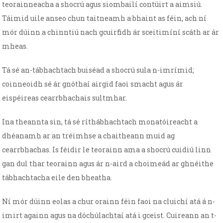
teorainneacha a shocrú agus siombailí contúirt a aimsiú.
Táimid uile anseo chun taitneamh a bhaint as féin, ach ní
mór dúinn a chinntiú nach gcuirfidh ár sceitimíní scáth ar ár
mheas.
Tá sé an-tábhachtach buiséad a shocrú sula n-imrímid;
coinneoidh sé ár gnóthaí airgid faoi smacht agus ár
eispéireas cearrbhachais sultmhar.
Ina theannta sin, tá sé ríthábhachtach monatóireacht a
dhéanamh ar an tréimhse a chaitheann muid ag
cearrbhachas. Is féidir le teorainn ama a shocrú cuidiú linn
gan dul thar teorainn agus ár n-aird a choimeád ar ghnéithe
tábhachtacha eile den bheatha.
Ní mór dúinn eolas a chur orainn féin faoi na cluichí atá á n-
imirt againn agus na dóchúlachtaí atá i gceist. Cuireann an t-