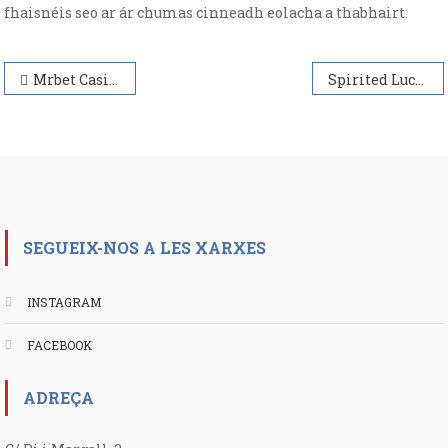
fhaisnéis seo ar ár chumas cinneadh eolacha a thabhairt.
Navegación
Mrbet Casino Games Variety and Experience
Spirited Luck at WinSpirit Casino
de
entradas
SEGUEIX-NOS A LES XARXES
INSTAGRAM
FACEBOOK
ADREÇA