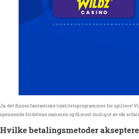
Ja, det finnes fantastiske lojalitetsprogrammer for spillere! V
spennende fordelene sammen og få mest mulig ut av vår erfar
Hvilke betalingsmetoder akseptere