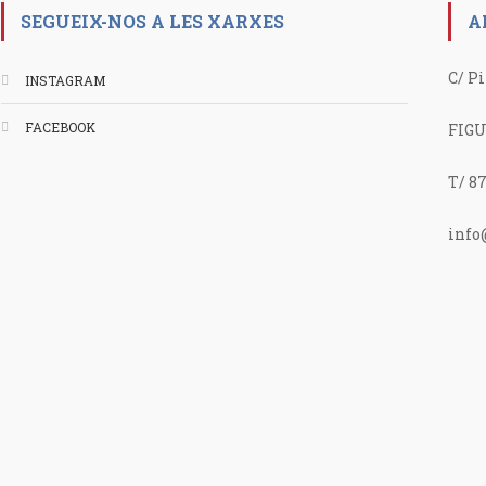
SEGUEIX-NOS A LES XARXES
A
C/ Pi
INSTAGRAM
FACEBOOK
FIGU
T/ 87
info