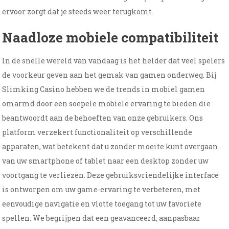
ervoor zorgt dat je steeds weer terugkomt.
Naadloze mobiele compatibiliteit
In de snelle wereld van vandaag is het helder dat veel spelers
de voorkeur geven aan het gemak van gamen onderweg. Bij
Slimking Casino hebben we de trends in mobiel gamen
omarmd door een soepele mobiele ervaring te bieden die
beantwoordt aan de behoeften van onze gebruikers. Ons
platform verzekert functionaliteit op verschillende
apparaten, wat betekent dat u zonder moeite kunt overgaan
van uw smartphone of tablet naar een desktop zonder uw
voortgang te verliezen. Deze gebruiksvriendelijke interface
is ontworpen om uw game-ervaring te verbeteren, met
eenvoudige navigatie en vlotte toegang tot uw favoriete
spellen. We begrijpen dat een geavanceerd, aanpasbaar