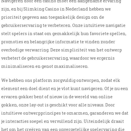
Navigeren door een casino moet een aangename ervaring
zijn, en bij Slimking Casino in Nederland hebben we
prioriteit gegeven aan toegankelijk design om de
gebruikerservaring te verbeteren. Onze intuïtieve navigatie
stelt spelers in staat om gemakkelijk hun favoriete spellen,
promoties en belangrijke informatie te vinden zonder
overbodige verwarring. Deze simpliciteit van het ontwerp
verbetert de gebruikerservaring, waardoor we ergernis
minimaliseren en genot maximaliseren.
We hebben ons platform zorgvuldig ontworpen, zodat elk
element een doel dient en je vlot kunt navigeren. Of je nu een
ervaren gokker bent of nieuw in de wereld van online
gokken, onze lay-out is geschikt voor alle niveaus. Door
intuïtieve ontwerpprincipes te omarmen, garanderen we dat
je interacties soepel en vervullend zijn. Uiteindelijk draait
het om het creëren van een onvergetelijke spelervaring die