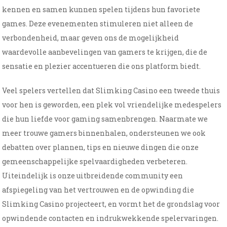
kennen en samen kunnen spelen tijdens hun favoriete
games. Deze evenementen stimuleren niet alleen de
verbondenheid, maar geven ons de mogelijkheid
waardevolle aanbevelingen van gamers te krijgen, die de
sensatie en plezier accentueren die ons platform biedt.
Veel spelers vertellen dat Slimking Casino een tweede thuis
voor hen is geworden, een plek vol vriendelijke medespelers
die hun liefde voor gaming samenbrengen. Naarmate we
meer trouwe gamers binnenhalen, ondersteunen we ook
debatten over plannen, tips en nieuwe dingen die onze
gemeenschappelijke spelvaardigheden verbeteren.
Uiteindelijk is onze uitbreidende community een
afspiegeling van het vertrouwen en de opwinding die
Slimking Casino projecteert, en vormt het de grondslag voor
opwindende contacten en indrukwekkende spelervaringen.