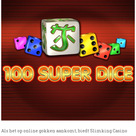
Als het op online gokken aankomt, biedt Slimking Casino