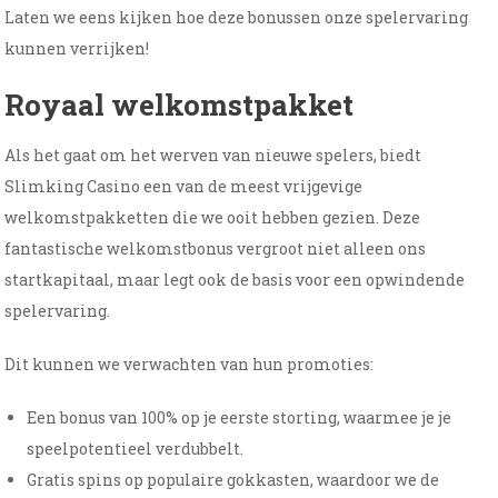
Laten we eens kijken hoe deze bonussen onze spelervaring
kunnen verrijken!
Royaal welkomstpakket
Als het gaat om het werven van nieuwe spelers, biedt
Slimking Casino een van de meest vrijgevige
welkomstpakketten die we ooit hebben gezien. Deze
fantastische welkomstbonus vergroot niet alleen ons
startkapitaal, maar legt ook de basis voor een opwindende
spelervaring.
Dit kunnen we verwachten van hun promoties:
Een bonus van 100% op je eerste storting, waarmee je je
speelpotentieel verdubbelt.
Gratis spins op populaire gokkasten, waardoor we de