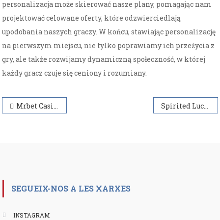
personalizacja może skierować nasze plany, pomagając nam
projektować celowane oferty, które odzwierciedlają
upodobania naszych graczy. W końcu, stawiając personalizację
na pierwszym miejscu, nie tylko poprawiamy ich przeżycia z
gry, ale także rozwijamy dynamiczną społeczność, w której
każdy gracz czuje się ceniony i rozumiany.
Navegación
Mrbet Casino Games Variety and Experience
Spirited Luck at WinSpirit Casino
de
entradas
SEGUEIX-NOS A LES XARXES
INSTAGRAM