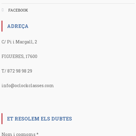
FACEBOOK
ADREÇA
C/ Pi i Margall, 2
FIGUERES, 17600
T/ 872 98 98 29
info@oclockclasses.com
ET RESOLEM ELS DUBTES
Nom i cognoms
*