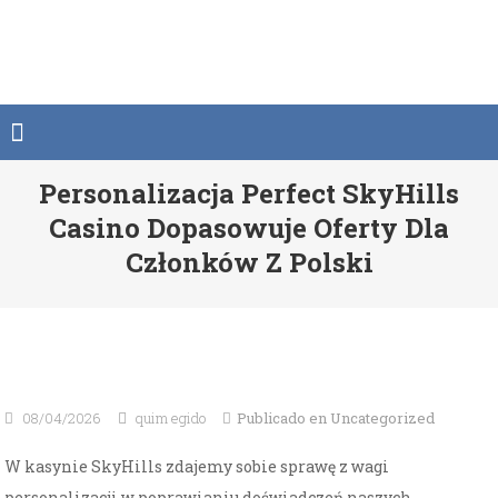
Saltar
al
contenido
Personalizacja Perfect SkyHills
Casino Dopasowuje Oferty Dla
Członków Z Polski
08/04/2026
quim egido
Publicado en
Uncategorized
W kasynie SkyHills zdajemy sobie sprawę z wagi
personalizacji w poprawianiu doświadczeń naszych