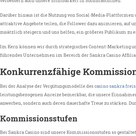
verbessern auch unsere Sichtbarkeit in Suchmaschinen.
Darüber hinaus ist die Nutzung von Social-Media-Plattformen 
attraktive Angebote teilen, die Follower dazu animieren, auf 
zusätzlich steigern und uns helfen, ein größeres Publikum zu e
Im Kern können wir durch strategisches Content-Marketing und
führendes Unternehmen im Bereich der Sankra Casino Affiliat
Konkurrenzfähige Kommission
Bei der Analyse der Vergütungsmodelle des
casino sankra frei
leistungsbezogenen Anreize bemerkbar, die unsere Einnahmen 
anwerben, sondern auch deren dauerhafte Treue zu stärken. D
Kommissionsstufen
Bei Sankra Casino sind unsere Kommissionsstufen so gestalt