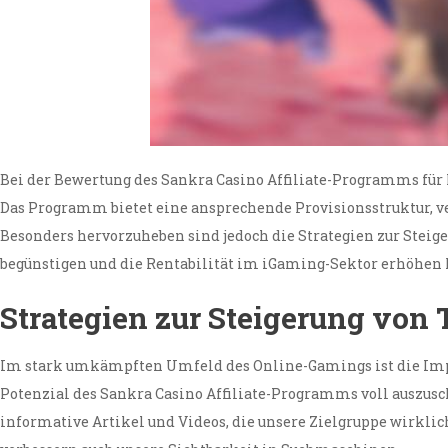
Bei der Bewertung des Sankra Casino Affiliate-Programms für
Das Programm bietet eine ansprechende Provisionsstruktur, ve
Besonders hervorzuheben sind jedoch die Strategien zur Steig
begünstigen und die Rentabilität im iGaming-Sektor erhöhen
Strategien zur Steigerung von 
Im stark umkämpften Umfeld des Online-Gamings ist die Impl
Potenzial des Sankra Casino Affiliate-Programms voll auszusch
informative Artikel und Videos, die unsere Zielgruppe wirkli