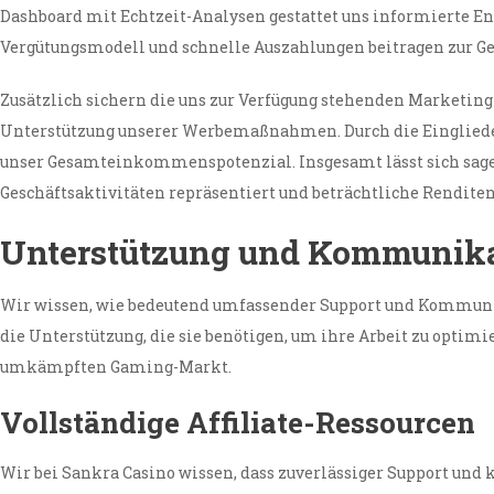
Dashboard mit Echtzeit-Analysen gestattet uns informierte Ent
Vergütungsmodell und schnelle Auszahlungen beitragen zur 
Zusätzlich sichern die uns zur Verfügung stehenden Marketingr
Unterstützung unserer Werbemaßnahmen. Durch die Einglieder
unser Gesamteinkommenspotenzial. Insgesamt lässt sich sagen
Geschäftsaktivitäten repräsentiert und beträchtliche Rendite
Unterstützung und Kommunikat
Wir wissen, wie bedeutend umfassender Support und Kommuni
die Unterstützung, die sie benötigen, um ihre Arbeit zu optim
umkämpften Gaming-Markt.
Vollständige Affiliate-Ressourcen
Wir bei Sankra Casino wissen, dass zuverlässiger Support und 